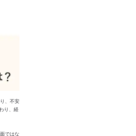
り、不安
わり、経
面ではな