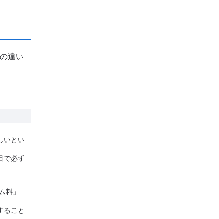
の違い
しいとい
目で必ず
ム料」
すること