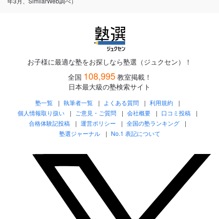
年3月、SimilarWeb調べ）
お子様に最適な塾をお探しなら塾選（ジュクセン）！
108,995
全国
教室掲載！
日本最大級の塾検索サイト
塾一覧
執筆者一覧
よくある質問
利用規約
個人情報取り扱い
ご意見・ご質問
会社概要
口コミ投稿
合格体験記投稿
運営ポリシー
全国の塾ランキング
塾選ジャーナル
No.1 表記について