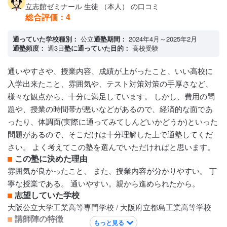
感じました。私でもほんとうに凄いと思いました、親もそう
立志館ゼミナール 生徒 （本人） の口コミ
言っていたので間違いないと思います
総合評価：
4
カリキュラムについて
社員でベテランがやるカリキュラムだと感じました。かなり
通っていた学校種別：
公立
通塾期間：
2024年4月～2025年2月
通塾頻度：
週3日
塾に通っていた目的：
高校受験
レベルは高かったのでさすが塾講師って感じでした。学校の
先生よりも教えるのが上手くて自分からしてもかなり優秀な
通いやすさや、授業内容、成績が上がったこと、いい高校に
先生なんだろうなと感じました。本当にすごいと感じまし
入学出来たこと、雰囲気や、テスト対策対策の手厚さなど、
た。
様々な観点から、十分に満足しています。 しかし、費用の問
保護者への連絡手段
題や、授業の時間帯が悪いなどがあるので、経済的な面であ
電話連絡
ったり、体調面(実際に通ってみてしんどいかどうか)といった
アクセス・周りの環境
問題があるので、そこだけは十分理解した上で通塾してくだ
悪くはなかった
さい。 よく考えてこの塾を選んでいただければと思います。
この塾に決めた理由
雰囲気が良かったこと、 また、授業内容が分かりやすい。 丁
寧な授業である。 通いやすい。親から進められたから。
志望していた学校
大阪公立大学工業高等専門学校 / 大阪府立都島工業高等学校
講師陣の特徴
もっと見る