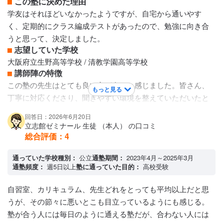
この塾に決めた理由
学友はそれほどいなかったようですが、自宅から通いやす
く、定期的にクラス編成テストがあったので、勉強に向き合
うと思って、決定しました。
志望していた学校
大阪府立生野高等学校 / 清教学園高等学校
講師陣の特徴
この塾の先生はとても良い方が多いと感じました。皆さん、
もっと見る
丁寧に対応くださり、聞きやすい環境を整えていただいたと
思います。特に塾長の数学の先生は、論理的に説明してくだ
回答日：2026年6月20日
さり、データの活用から志望校に対する考え方も含めて、納
立志館ゼミナール 生徒 （本人） の口コミ
得感がありました。
総合評価：
4
カリキュラムについて
カリキュラムについては、あまりよくわかりませんが、クラ
通っていた学校種別：
公立
通塾期間：
2023年4月～2025年3月
通塾頻度：
週5日以上
塾に通っていた目的：
高校受験
スのレベルが同じ生徒なので、早く進めることもなく、生徒
にあったレベルで進めていただいていたと思います。子供も
自習室、カリキュラム、先生どれをとっても平均以上だと思
無理な感じもなく、楽しく通っていましたので、子供には、
うが、その節々に悪いとこも目立っているようにも感じる。
あっていたと思います。
塾が合う人には毎日のように通える塾だが、合わない人には
保護者への連絡手段