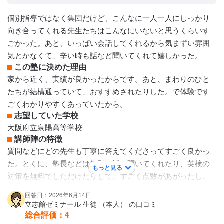
かりやすかったと良く言ってました。
カリキュラムについて
個別指導ではなく集団だけど、こんなに一人一人にしっかり
塾内でのクラス分けがあるので、同じ内容でも１つの内容に
向き合ってくれる先生たちはこんなにいないと思うくらいす
かけるスピードが違ったりがあり、上のクラスにいた時は少
ごかった。あと、いっぱい会話してくれるから気まずい雰囲
ししんどいと感じたこともあったようですが、ついていくこ
気とかなくて、辛い時も話など聞いてくれて嬉しかった。
とで実力にもなったようです。また学校毎の定期テスト対策
この塾に決めた理由
もしてくれるので、その辺は大変ありがたかったです。
家から近く、実績が良かったからです。あと、まわりのひと
保護者への連絡手段
たちが結構通っていて、おすすめされたりした。で体験です
電話連絡 / メール連絡 / 塾専用アプリ
ごくわかりやすくあっていたから。
アクセス・周りの環境
志望していた学校
中百舌鳥駅が近いが近い割には騒がしい訳ではなく、比較的
大阪府立泉陽高等学校
落ち着いていると思う。車の往来も多くはないのでそこまで
講師陣の特徴
心配はいらない感じ。また夜間もそこまで暗くなる訳ではな
質問などにどの先生も丁寧に答えてくださってすごく良かっ
いのでそこも安心できるポイントかと思いました。
た。とくに、塾長などは個別に話を聞いてくれたり、英検の
もっと見る
対策を無料でしただけたりして、すごく点数があがったし、
他の教科の先生たちもひとりひとりをすごく見ていてくれ
回答日：2026年6月14日
て、その人そのひと合う教え方などしてくれた。
立志館ゼミナール 生徒 （本人） の口コミ
カリキュラムについて
総合評価：
4