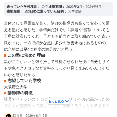
クラスによって難易度が異なった。下のクラスにいけばいく
ほど、基礎中心で応用問題は扱わなかった。上のクラスにい
通っていた学校種別：
公立
通塾期間：
2023年3月～2024年6月
通塾頻度：
週3日
塾に通っていた目的：
大学受験
けばいくほど応用などできた。また、1番上のクラス以外は授
業でする単元などのスピードが同じなので振り替えたりする
全体として雰囲気が良く、講師の指導力も高くて安心して通
ことも可能で、部活とかある人でも通いやすかった
える塾だと感じた。学習面だけでなく課題や進路についても
保護者への連絡手段
丁寧に対応してくれ、子どもも前向きに取り組めていた点が
塾専用アプリ
良かった。一方で細かな点に多少の改善余地はあるものの、
アクセス・周りの環境
総合的には星4つ程度の満足度だと思う。
自転車でも車でも行けて行きやすい
この塾に決めた理由
親がここがいいと強く推して説得させられた後に自分もサイ
トや色々クチコミなど資料をしっかり見てまあいいんじゃな
いかと感じたから
志望していた学校
大阪府立大学
講師陣の特徴
社員でベテランのように感じた。かなりレベルは高かったの
もっと見る
でさすが塾講師って感じでした。学校の先生よりも教えるの
が上手くて自分からしてもかなり優秀な先生なんだろうなと
回答日：2026年6月13日