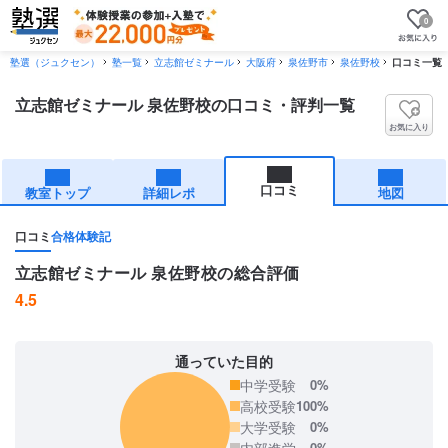
0
塾選（ジュクセン）
塾一覧
立志館ゼミナール
大阪府
泉佐野市
泉佐野校
口コミ一覧
立志館ゼミナール 泉佐野校の口コミ・評判一覧
お気に入り
口コミ
教室トップ
詳細レポ
地図
口コミ
合格体験記
立志館ゼミナール 泉佐野校の総合評価
4.5
通っていた目的
中学受験
0%
高校受験
100%
大学受験
0%
内部進学
0%