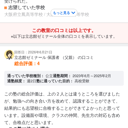
受けられた。
まで教えて頂けました。
志望していた学校
保護者への連絡手段
もっと見る
大阪府立鳳高等学校 / 大阪府立和泉高等学校
メール連絡
アクセス・周りの環境
この教室の口コミは以上です。
駅に近いので賑やかな場所にあります。
※以下は立志館ゼミナール全体の口コミを表示しています。
回答日：2026年6月21日
立志館ゼミナール 保護者 （父親） の口コミ
総合評価：
4
通っていた学校種別：
公立
通塾期間：
2023年6月～2025年2月
通塾頻度：
週2日
塾に通っていた目的：
高校受験
この塾の総合評価は、上の２人とは違うところを選びました
が、勉強への向き合い方を改めて、認識することができて、
結果的にも志望校に合格することができてよかったと思って
います。設備面や環境、クラスの仲間、先生方の対応も含め
て、合格点だと思います。