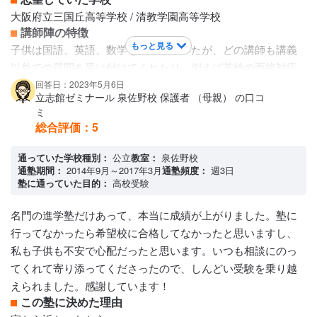
大阪府立三国丘高等学校 / 清教学園高等学校
講師陣の特徴
もっと見る
子供は国語、英語、数学を受講していたが、どの講師も講義
以外での質問を受け付けてくれたり、例えば英検の面接対応
をしてくれたりと、細やかに子どもと接してくれていたと思
回答日：2023年5月6日
立志館ゼミナール 泉佐野校 保護者 （母親） の口コ
う。また、国語の講師が塾長であり、国語以外例えば音楽等
ミ
なんでも相談にのってくれる体制であった。
総合評価：
5
カリキュラムについて
カリキュラムについては、入塾テストにより二クラスに分け
通っていた学校種別：
公立
教室：
泉佐野校
られ、上のクラスでは文理学科や私立の難関校向けのカリキ
通塾期間：
2014年9月～2017年3月
通塾頻度：
週3日
塾に通っていた目的：
高校受験
ュラムであったと思う。ただ、難易度の違いはあるが、上下
クラスで内容に大幅な違いはなかったと思う。
名門の進学塾だけあって、本当に成績が上がりました。塾に
保護者への連絡手段
行ってなかったら希望校に合格してなかったと思いますし、
塾専用アプリ
私も子供も不安で心配だったと思います。いつも相談にのっ
アクセス・周りの環境
てくれて寄り添ってくださったので、しんどい受験を乗り越
バスや電車からの距離は徒歩で５分以内という好立地で、車
えられました。感謝しています！
での送迎ができない場合は子供自身で通うことのできる距離
この塾に決めた理由
なので良かった。