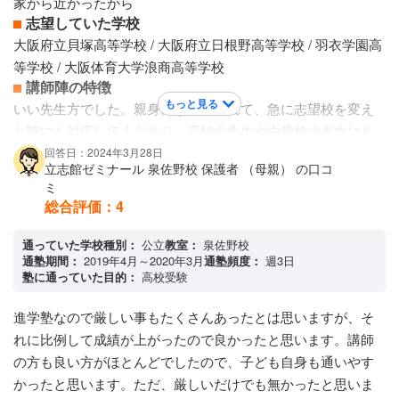
家から近かったから
志望していた学校
大阪府立貝塚高等学校 / 大阪府立日根野高等学校 / 羽衣学園高
等学校 / 大阪体育大学浪商高等学校
講師陣の特徴
もっと見る
いい先生方でした。親身になってくれて、急に志望校を変え
た時にも対応してくださり、高校の先生や中学校の先生にも
直接会いに行ってくれたりしました。おかげで希望校に行く
回答日：2024年3月28日
立志館ゼミナール 泉佐野校 保護者 （母親） の口コ
ことができたので感謝しています。テスト本番に学校まで来
ミ
てくれた時は、顔を見て安心したと言ってました。
総合評価：
4
カリキュラムについて
春講座や夏講座や冬講座は、毎日の様に教えてくださいまし
通っていた学校種別：
公立
教室：
泉佐野校
た。その分、費用はすごく高かったので、家計費的にはしん
通塾期間：
2019年4月～2020年3月
通塾頻度：
週3日
塾に通っていた目的：
高校受験
どかったです。でもおかげで合格できたので、今から思えば
必要だったのだなと思います。中学３年生の最後の春講座
進学塾なので厳しい事もたくさんあったとは思いますが、そ
は、前期で合格したため受けずにすみました。
れに比例して成績が上がったので良かったと思います。講師
保護者への連絡手段
の方も良い方がほとんどでしたので、子ども自身も通いやす
電話連絡 / メール連絡 / LINE連絡 / 塾専用アプリ
かったと思います。ただ、厳しいだけでも無かったと思いま
アクセス・周りの環境