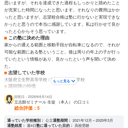
思いますが、それを達成できた過程もしっかりと踏めたこと
と何かと小テストをしようとします。ですが、語呂合わせや
が充実した時間になったと思います。それなりの費用はかか
授業を聞いていればわかる内容が多いので少しずつ自分の知
ったと思いますが、志望校合格は塾に行かないと実現できな
識が増えているのを実感します。 5教科平均の点数や校内順位
かったと思うので本当に感謝しています。私は行かせて良か
が上がっているのを見ていると、誰がどの教科をとっている
ったと心からそう思っています。
のかが分かりやすくなっているなと感じます。 全てのカリキ
この塾に決めた理由
ュラムを通して、先生は優しく教えるのがとても上手く面白
家からの通える範囲と移動手段が自転車になるので、それが
い。しかし生徒がうるさくなる時も多々あります。
可能な範囲にある塾ということ。後は周りの年上の子が行っ
保護者への連絡手段
ていたという情報があり、良かったという声を聞いて決め
LINE連絡
た。
アクセス・周りの環境
志望していた学校
大きな道路が近くにあり通塾しやすい。 車が通っているので
大阪府立生野高等学校 / 桃山学院高等学校
もっと見る
思っているよりも音が大きいです。
講師陣の特徴
塾長さんはじめ講師の方々と生徒の距離が程良いという印象
回答日：2026年6月14日
です。馴れ馴れしくなる手前での節度ある距離感で接してい
立志館ゼミナール 生徒 （本人） の口コミ
たのかとなと。顔合わせるとスタッフさんも良く声をかけて
総合評価：
5
もらったようで、それが子供にとっては嬉しかったとも言っ
通っていた学校種別：
公立
通塾期間：
2021年12月～2025年3月
ていました。講師の先生は的確に指導してくれたようで、わ
通塾頻度：
週4日
塾に通っていた目的：
高校受験