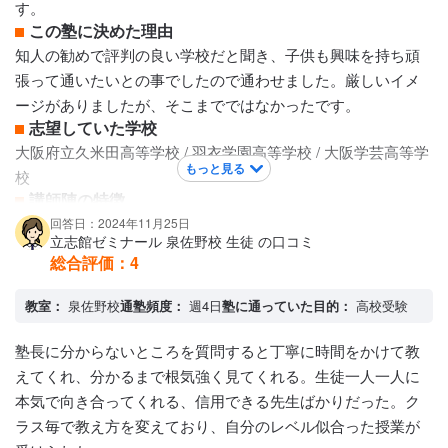
す。
駅前にあったので迎えに行きやすかったから
この塾に決めた理由
知人の勧めで評判の良い学校だと聞き、子供も興味を持ち頑
張って通いたいとの事でしたので通わせました。厳しいイメ
ージがありましたが、そこまでではなかったです。
志望していた学校
大阪府立久米田高等学校 / 羽衣学園高等学校 / 大阪学芸高等学
もっと見る
校
講師陣の特徴
ベテランの講師の方が多く、厳しい点もありましたが詳しく
回答日：2024年11月25日
立志館ゼミナール 泉佐野校 生徒 の口コミ
丁寧に指導してくれたので、快適に授業を受ける事が出来た
総合評価：
4
と思います。困った事、分からない事などはすぐに対応して
くれました。優しそうな方もいましたし、厳しそうな方、寡
教室：
泉佐野校
通塾頻度：
週4日
塾に通っていた目的：
高校受験
黙な方もいました。
カリキュラムについて
塾長に分からないところを質問すると丁寧に時間をかけて教
詳しいカリキュラムは覚えていませんが、学校の授業にそっ
えてくれ、分かるまで根気強く見てくれる。生徒一人一人に
た内容をより詳しく、また深い授業をしてくれました。た
本気で向き合ってくれる、信用できる先生ばかりだった。ク
だ、難しい授業もあったので、その点は大変でした。その場
ラス毎で教え方を変えており、自分のレベル似合った授業が
合はただ分からないまま終わるのではなく、しっかり分かる