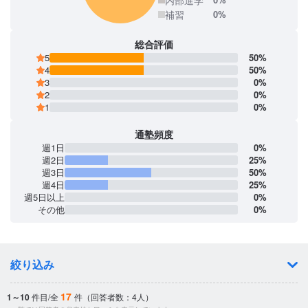
補習
0%
総合評価
5
50%
4
50%
3
0%
2
0%
1
0%
通塾頻度
週1日
0%
週2日
25%
週3日
50%
週4日
25%
週5日以上
0%
その他
0%
絞り込み
17
1～10
件目/全
件（回答者数：4人）