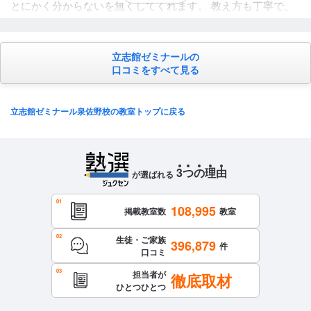
とにかく分からないを無くしてくれます。 教え方も丁寧で、
授業内容も満足できる内容になっています。 学校に合わせ
た、テスト対策のプリント配布や、過去問の配布、 といった
立志館ゼミナールの
テスト対策を行ってくれるので、成績の向上にも繋がりま
口コミをすべて見る
す。
カリキュラムについて
クラス分けがあり、定期的に塾でテストを行って、自分のレ
立志館ゼミナール泉佐野校の教室トップに戻る
ベルに合わせたクラスに分けられます。 僕が受けていたクラ
スでは、基礎的なことから、勉強し、徐々に応用問題を混ぜ
ていく感じでした。 分からないところは、授業や、休み時間
3
つ
の
理
由
が選ばれる
で、聞けば、丁寧に教えてくださいます。ヒントなども与え
てくれるので、より分かる‼️できた‼️が増えると感じました。
108,995
保護者への連絡手段
掲載教室数
教室
電話連絡 / 塾専用アプリ
生徒・ご家族
アクセス・周りの環境
396,879
件
口コミ
通いやすく、カードで親が塾にいつ来て、いつ塾を出たのか
担当者が
徹底取材
がわかる。
ひとつひとつ