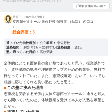
※一覧では回答者の代表的な口コミを表示しています
総合評価が高い順
回答日：2025年5月9日
立志館ゼミナール 泉佐野校 保護者 （母親） の口コ
ミ
総合評価：
5
通っていた学校種別：
公立
教室：
泉佐野校
通塾期間：
2024年3月～2025年3月
通塾頻度：
週2日
塾に通っていた目的：
高校受験
全体的にとても面倒見の良い塾であったと思う。授業以外で
も、資格試験の勉強や理解度アップのための授業等、無料で
行なってくれていた。また、志望校選定において、いつでも
相談に応じてくれる良い塾だったと思う。
この塾に決めた理由
志望校を受験する子供は大体立志館ゼミナールに通うと知人
から聞いていたのと、体験授業を受けて本人が入塾を希望し
たから。
志望していた学校