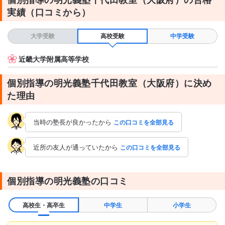
授業の形式・流れ・雰囲気
実績（口コミから）
子供に無理なく、飽きさせず。とても良かった。 先に宿題のチェ
ックをし、できなかった所を再度考えたり、わからない理由を探
り、それをもう一度自分で解く。 その問題に近いプリントをくだ
大学受験
高校受験
中学受験
さり、確認のためにもう一度解く。 その後は学校の授業で気にな
った箇所などを聞いてくださり、特に無ければテキストを解き、
近畿大学附属高等学校
それの解説をしてくれた。
テキスト・教材について
個別指導の明光義塾千代田教室（大阪府）に決め
明光義塾のテキストはあまり使わせなかった。 持ち込みにさせて
た理由
頂いた。
当時の塾長が良かったから
この口コミを全部見る
近所の友人が通っていたから
この口コミを全部見る
個別指導の明光義塾の口コミ
高校生・高卒生
中学生
小学生