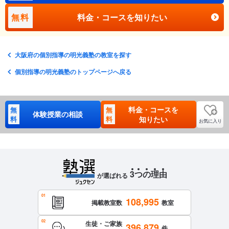
無料
料金・コースを知りたい
大阪府の個別指導の明光義塾の教室を探す
個別指導の明光義塾のトップページへ戻る
料金・コースを
無
無
体験授業の相談
料
料
知りたい
お気に入り
3
つ
の
理
由
が選ばれる
108,995
掲載教室数
教室
生徒・ご家族
396,879
件