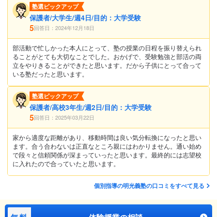
塾選ピックアップ
保護者/大学生/週4日/目的：大学受験
5
回答日：2024年12月18日
部活動で忙しかった本人にとって、塾の授業の日程を振り替えられ
ることがとても大切なことでした。おかげで、受験勉強と部活の両
立をやりきることができたと思います。だから子供にとって合って
いる塾だったと思います。
塾選ピックアップ
保護者/高校3年生/週2日/目的：大学受験
5
回答日：2025年03月22日
家から適度な距離があり、移動時間は良い気分転換になったと思い
ます。合う合わないは正直なところ親にはわかりません。通い始め
で段々と信頼関係が深まっていったと思います。最終的には志望校
に入れたので合っていたと思います。
個別指導の明光義塾の口コミをすべて見る