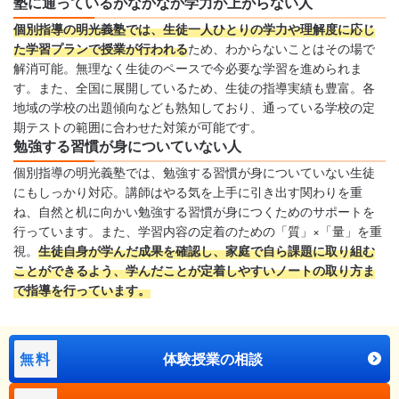
塾に通っているがなかなか学力が上がらない人
個別指導の明光義塾では、生徒一人ひとりの学力や理解度に応じ
た学習プランで授業が行われる
ため、わからないことはその場で
解消可能。無理なく生徒のペースで今必要な学習を進められま
す。また、全国に展開しているため、生徒の指導実績も豊富。各
地域の学校の出題傾向なども熟知しており、通っている学校の定
期テストの範囲に合わせた対策が可能です。
勉強する習慣が身についていない人
個別指導の明光義塾では、勉強する習慣が身についていない生徒
にもしっかり対応。講師はやる気を上手に引き出す関わりを重
ね、自然と机に向かい勉強する習慣が身につくためのサポートを
行っています。また、学習内容の定着のための「質」×「量」を重
視。
生徒自身が学んだ成果を確認し、家庭で自ら課題に取り組む
ことができるよう、学んだことが定着しやすいノートの取り方ま
で指導を行っています。
無料
体験授業の相談