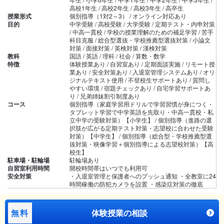
高校1年生 / 高校2年生 / 高校3年生 / 高卒生
授業形式
個別指導（1対2～3） / オンライン対応あり
目的
中学受験 / 高校受験 / 大学受験 / 定期テスト・内申対策
/ 中高一貫校 / 学校の授業理解のための補足学習 / 苦手
科目克服 / 総合型選抜・学校推薦型選抜対策 / 小論文
対策 / 面接対策 / 英検対策 / 漢検対策
教科
国語 / 英語 / 理科 / 社会 / 算数・数学
特徴
体験授業あり / 自習室あり / 定期面談実施 / リモート授
業あり / 安全対策あり / 入退室管理システムあり / オリ
ジナルテキスト使用 / 不登校生サポートあり / 質問し
やすい環境 / 宿題チェックあり / 自宅学習サポートあ
り / 兄弟姉妹割引制度あり
コース
個別指導（家庭学習用ドリルで学習習慣が身につく・
タブレット学習で中学英語を先取り・中高一貫校・私
立中学の受験対策）【小学生】 / 個別指導（進路の選
択肢が広がる定期テスト対策・志望校に合わせた受験
対策）【中学生】 / 個別指導（総合型・学校推薦型選
抜対策・映像学習＋個別指導による志望校対策）【高
校生】
駐車場・駐輪場
駐輪場あり
自習室利用時間
開校時間帯はいつでも利用可
安全対策
・入退室管理と保護者へのプッシュ通知 ・全教室に24
時間稼働の防犯カメラを設置 ・感染症対策の徹底
無料
体験授業の相談