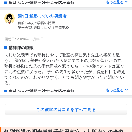
もっと見る
生徒からの質問に対する対応の有無
あり
週1日 通塾していた保護者
勉強のことも含めて、日々の少し引っかかったことなども休み時
間や授業の前後に聞いていただいていました
目的: 学校の学習の補習
第一志望: 静岡サレジオ高等学校
1日あたりの授業時間について
2〜3時間
回答日: 2023年05月06日
授業の形式・流れ・雰囲気
講師陣の特徴
個別とありましたが2〜3人に1人の先生がつくという形式でした。
同じ明光義塾でも塾長にやって教室の雰囲気も先生の姿勢も違
小テストは毎回終わりにあり、熟語など日々コツコツ取り組んで
う。 我が家は塾長が変わったら急にテストの点数が落ちたので、
くださっていました。 質問もしやすい雰囲気で先生も気さくにわ
塾長が移動した先の千代田校へ変えたら その後のテストは直ぐ
からないところがないか聞いてくれていました。
に元の点数に戻った。 学生の先生が多かったが、得意科目を教え
てくれるのか、わかりやすく、とても聞きやすかったと聞いてい
テキスト・教材について
る。
塾の指定のテキストでしたが、もう忘れてしまいました。
もっと見る
生徒からの質問に対する対応の有無
あり
質問には その都度対応してしてくださる。また担当の講師が難
この教室の口コミをすべて見る
しい時は塾長も答えてくださるそうだ。
1日あたりの授業時間について
1〜2時間
個別指導の明光義塾千代田教室（大阪府）の合格