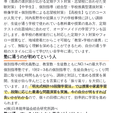
導（進路の選択肢が広がる定期テスト対策・志望校に合わせた受
験対策）【中学生】、個別指導（総合型・学校推薦型選抜対策・
映像学習＋個別指導による志望校対策）【高校生】などのコース
が人気です。河内長野市や近隣エリアの学校事情に詳しい講師
が、生徒が通う学校で使われている教科書や授業の進み方、定期
テストの出題傾向に合わせて、オーダーメイドの学習プランを設
計します。各学校の教材進行にも対応した定期テスト対策やフォ
ロー授業など、地域密着だからこそ可能な「教室×学校の連携」に
よって、無駄なく理解を深めることができるため、自分の通う学
校のスタイルに沿って学びたい全学年に適しています。
塾に通うのが初めてという人
個別指導の明光義塾は、教室数・生徒数ともにNO.1※の最大手の
個別指導塾です。1対2～3名の個別指導で、生徒自身がじっくり問
題に取り組む時間もありながら、講師と対話して進める授業を展
開。生徒が自ら学んだことを言葉にする「振り返り」を大切にし
ています。また
「明光式特許10段階学習法」では授業や家庭学習
で、段階に応じた最適な問題演習を実施。今の自分が何をすれば
良いかがわかる
ので、個々の目標に向けて、効率的に学習を進め
られます。
※(株)日本能率協会総合研究所調べ