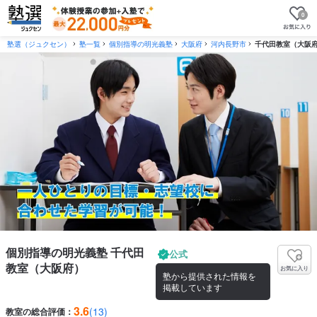
0
塾選（ジュクセン）
塾一覧
個別指導の明光義塾
大阪府
河内長野市
千代田教室（大阪
個別指導の明光義塾 千代田
公式
教室（大阪府）
お気に入り
塾から提供された情報を
掲載しています
3.6
(13)
教室の総合評価：