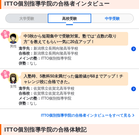
ITTO個別指導学院の合格者インタビュー
大学受験
高校受験
中学受験
中3秋から短期集中で受験対策。塾では“点数の取り
方”を教えてもらい一気に20点アップ！
男性
進学先：
新潟県立長岡向陵高等学校
合格校：
新潟県立長岡向陵高等学校
メインの塾：
ITTO個別指導学院
併塾：
なし
入塾時、5教科50未満だった偏差値が68までアップ！チ
ャレンジ校に合格できた。
女性
進学先：
佐賀県立佐賀北高等学校
合格校：
佐賀県立佐賀北高等学校
メインの塾：
ITTO個別指導学院
併塾：
なし
ITTO個別指導学院の合格者インタビューをすべて見る
ITTO個別指導学院の合格体験記