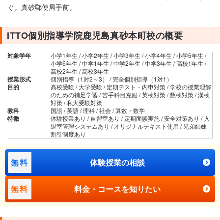
ぐ。真砂郵便局手前。
ITTO個別指導学院鹿児島真砂本町校の概要
対象学年
小学1年生 / 小学2年生 / 小学3年生 / 小学4年生 / 小学5年生 /
小学6年生 / 中学1年生 / 中学2年生 / 中学3年生 / 高校1年生 /
高校2年生 / 高校3年生
授業形式
個別指導（1対2～3） / 完全個別指導（1対1）
目的
高校受験 / 大学受験 / 定期テスト・内申対策 / 学校の授業理解
のための補足学習 / 苦手科目克服 / 英検対策 / 数検対策 / 漢検
対策 / 私大受験対策
教科
国語 / 英語 / 理科 / 社会 / 算数・数学
特徴
体験授業あり / 自習室あり / 定期面談実施 / 安全対策あり / 入
退室管理システムあり / オリジナルテキスト使用 / 兄弟姉妹
割引制度あり
無料
体験授業の相談
無料
料金・コースを知りたい