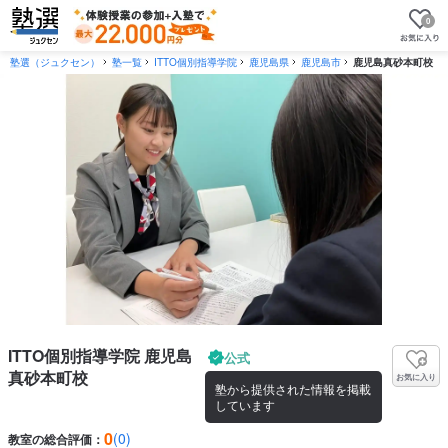
0
塾選（ジュクセン）
塾一覧
ITTO個別指導学院
鹿児島県
鹿児島市
鹿児島真砂本町校
ITTO個別指導学院 鹿児島
公式
真砂本町校
お気に入り
塾から提供された情報を掲載
しています
0
(0)
教室の総合評価：