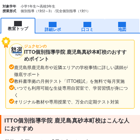
小学1年生〜高校3年生
対象学年
個別指導（1対2～3）
完全個別指導（1対1）
授業形式
教室トップ
詳細レポ
口コミ
地図
ジュクセンの
ITTO個別指導学院 鹿児島真砂本町校のおすす
めポイント
鹿児島県鹿児島市や近隣エリアの学校事情に詳しい講師が
徹底サポート
教科書準拠の月例テスト「ITTO模試」を無料で毎月実施
いつでも利用可能な生徒専用自習室で、学習習慣が身につ
く
オリジナル教材や専用授業で、万全の定期テスト対策
ITTO個別指導学院 鹿児島真砂本町校はこんな人
におすすめ