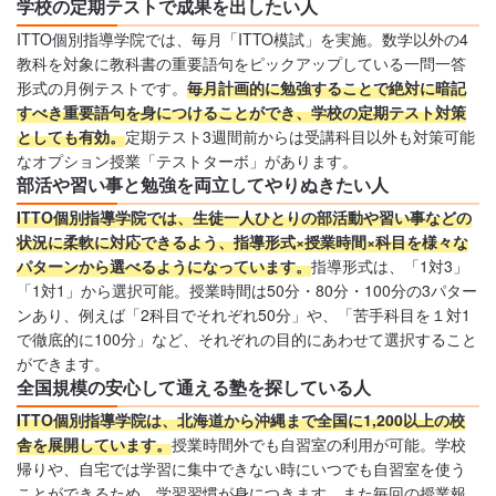
学校の定期テストで成果を出したい人
ITTO個別指導学院では、毎月「ITTO模試」を実施。数学以外の4
教科を対象に教科書の重要語句をピックアップしている一問一答
形式の月例テストです。
毎月計画的に勉強することで絶対に暗記
すべき重要語句を身につけることができ、学校の定期テスト対策
としても有効。
定期テスト3週間前からは受講科目以外も対策可能
なオプション授業「テストターボ」があります。
部活や習い事と勉強を両立してやりぬきたい人
ITTO個別指導学院では、生徒一人ひとりの部活動や習い事などの
状況に柔軟に対応できるよう、指導形式×授業時間×科目を様々な
パターンから選べるようになっています。
指導形式は、「1対3」
「1対1」から選択可能。授業時間は50分・80分・100分の3パター
ンあり、例えば「2科目でそれぞれ50分」や、「苦手科目を１対1
で徹底的に100分」など、それぞれの目的にあわせて選択すること
ができます。
全国規模の安心して通える塾を探している人
ITTO個別指導学院は、北海道から沖縄まで全国に1,200以上の校
舎を展開しています。
授業時間外でも自習室の利用が可能。学校
帰りや、自宅では学習に集中できない時にいつでも自習室を使う
ことができるため、学習習慣が身につきます。また毎回の授業報