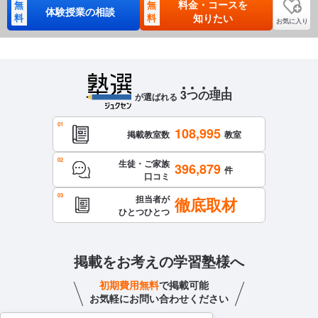
料金・コースを
無
無
体験授業の相談
料
料
知りたい
お気に入り
3
つ
の
理
由
が選ばれる
108,995
掲載教室数
教室
生徒・ご家族
396,879
件
口コミ
担当者が
徹底取材
ひとつひとつ
掲載をお考えの学習塾様へ
初期費用無料
で掲載可能
お気軽にお問い合わせください