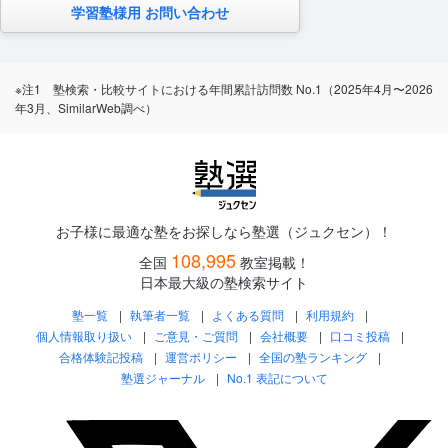
学習塾様用 お問い合わせ
※注1 塾検索・比較サイトにおける年間累計訪問数 No.1（2025年4月〜2026
年3月、SimilarWeb調べ）
お子様に最適な塾をお探しなら塾選（ジュクセン）！
108,995
全国
教室掲載！
日本最大級の塾検索サイト
塾一覧
執筆者一覧
よくある質問
利用規約
個人情報取り扱い
ご意見・ご質問
会社概要
口コミ投稿
合格体験記投稿
運営ポリシー
全国の塾ランキング
塾選ジャーナル
No.1 表記について