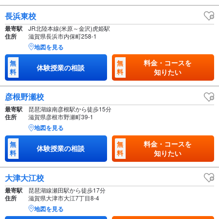
長浜東校
最寄駅
JR北陸本線(米原～金沢)虎姫駅
住所
滋賀県長浜市内保町258-1
地図を見る
料金・コースを
無
無
体験授業の相談
料
料
知りたい
彦根野瀬校
最寄駅
琵琶湖線南彦根駅から徒歩15分
住所
滋賀県彦根市野瀬町39-1
地図を見る
料金・コースを
無
無
体験授業の相談
料
料
知りたい
大津大江校
最寄駅
琵琶湖線瀬田駅から徒歩17分
住所
滋賀県大津市大江7丁目8-4
地図を見る