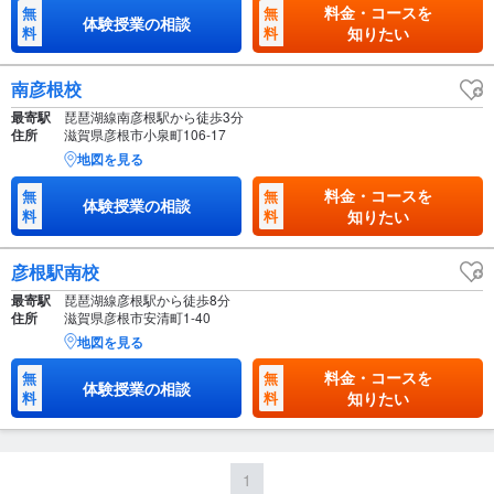
料金・コースを
無
無
体験授業の相談
料
料
知りたい
南彦根校
最寄駅
琵琶湖線南彦根駅から徒歩3分
住所
滋賀県彦根市小泉町106-17
地図を見る
料金・コースを
無
無
体験授業の相談
料
料
知りたい
彦根駅南校
最寄駅
琵琶湖線彦根駅から徒歩8分
住所
滋賀県彦根市安清町1-40
地図を見る
料金・コースを
無
無
体験授業の相談
料
料
知りたい
1