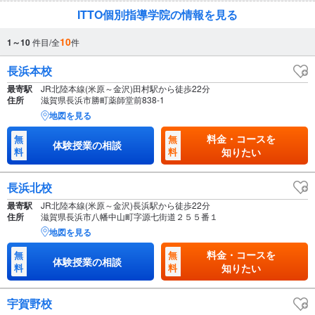
ITTO個別指導学院の情報を見る
10
1～10
件目/全
件
長浜本校
最寄駅
JR北陸本線(米原～金沢)田村駅から徒歩22分
住所
滋賀県長浜市勝町薬師堂前838-1
地図を見る
料金・コースを
無
無
体験授業の相談
料
料
知りたい
長浜北校
最寄駅
JR北陸本線(米原～金沢)長浜駅から徒歩22分
住所
滋賀県長浜市八幡中山町字源七街道２５５番１
地図を見る
料金・コースを
無
無
体験授業の相談
料
料
知りたい
宇賀野校