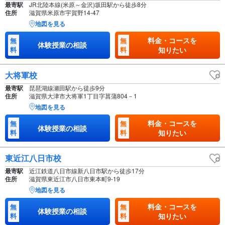
最寄駅
JR北陸本線(米原～金沢)坂田駅から徒歩8分
住所
滋賀県米原市宇賀野14-47
地図を見る
料金・コースを
無
無
体験授業の相談
料
料
知りたい
大将軍校
最寄駅
琵琶湖線瀬田駅から徒歩9分
住所
滋賀県大津市大将軍1丁目字菖蒲804－1
地図を見る
料金・コースを
無
無
体験授業の相談
料
料
知りたい
東近江八日市校
最寄駅
近江鉄道八日市線新八日市駅から徒歩17分
住所
滋賀県東近江市八日市東本町9-19
地図を見る
料金・コースを
無
無
体験授業の相談
料
料
知りたい