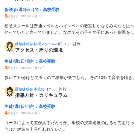
保護者/週2日/目的：高校受験
5
回答日：2023年09月09日
松陰スクールは普通レベルとハイレベルの教室しかなくみんなとは
やっていたと言っていました。なのでその子その子にあった指導を
函館練成会 桔梗スクール
の口コミ・評判
アクセス・周りの環境
生徒/週3日/目的：高校受験
4
回答日：2025年10月14日
歩いて10分ほどで着くので移動が楽でした。 その10分で音楽を聴
函館練成会 本校
の口コミ・評判
指導方針・カリキュラム
生徒/週2日/目的：高校受験
4
回答日：2025年07月06日
コースによって差があるだろうが、学校の授業進度のはるか先を行
向けた対策も十分行われていた。