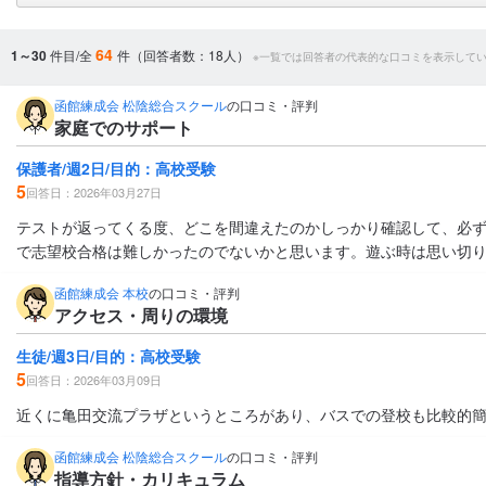
64
1～30
件目/全
件（回答者数：18人）
※一覧では回答者の代表的な口コミを表示して
函館練成会 松陰総合スクール
の口コミ・評判
家庭でのサポート
保護者/週2日/目的：高校受験
5
回答日：2026年03月27日
テストが返ってくる度、どこを間違えたのかしっかり確認して、必
で志望校合格は難しかったのでないかと思います。遊ぶ時は思い切
函館練成会 本校
の口コミ・評判
アクセス・周りの環境
生徒/週3日/目的：高校受験
5
回答日：2026年03月09日
近くに亀田交流プラザというところがあり、バスでの登校も比較的簡
函館練成会 松陰総合スクール
の口コミ・評判
指導方針・カリキュラム