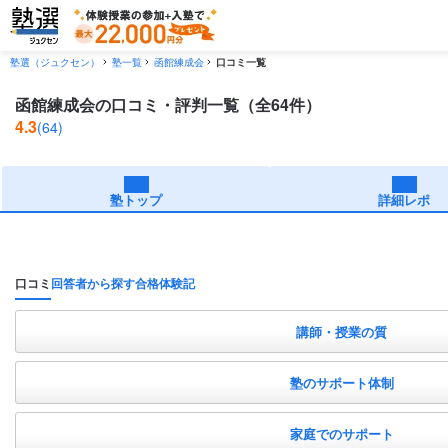
塾選（ジュクセン）
塾一覧
函館練成会
口コミ一覧
函館練成会の口コミ・評判一覧（全64件）
4.3
(64)
塾トップ
詳細レポ
口コミ
回答者から探す
合格体験記
講師・授業の質
塾のサポート体制
家庭でのサポート