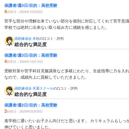
保護者/週3日/目的：高校受験
4
回答日：2024年10月25日
苦手な部分や理解出来ていない部分を個別に対応してくれて苦手意
学校では絶対に出来ない取り組み方に感銘を感じました。
函館練成会 本校
の口コミ・評判
総合的な満足度
保護者/週3日/目的：高校受験
4
回答日：2024年10月14日
受験対策や苦手科目克服講座など多岐にわたり、生徒指導に力を入
なので、成績向上に貢献していただきました。
函館練成会 本通スクール
の口コミ・評判
総合的な満足度
保護者/週2日/目的：高校受験
3
回答日：2025年03月05日
進学校に通いたいお子さん向けだと思います。 カリキュラムもしっ
伸びていくと思いました。