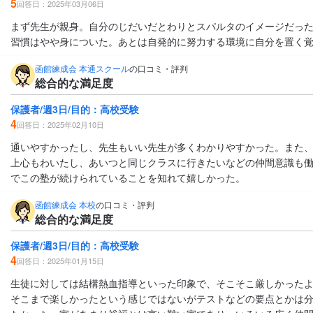
5
回答日：2025年03月06日
まず先生が親身。自分のじだいだとわりとスパルタのイメージだった
習慣はやや身についた。あとは自発的に努力する環境に自分を置く
函館練成会 本通スクール
の口コミ・評判
総合的な満足度
保護者/週3日/目的：高校受験
4
回答日：2025年02月10日
通いやすかったし、先生もいい先生が多くわかりやすかった。また
上心もわいたし、あいつと同じクラスに行きたいなどの仲間意識も
でこの塾が続けられていることを知れて嬉しかった。
函館練成会 本校
の口コミ・評判
総合的な満足度
保護者/週3日/目的：高校受験
4
回答日：2025年01月15日
生徒に対しては結構熱血指導といった印象で、そこそこ厳しかった
そこまで楽しかったという感じではないがテストなどの要点とかは