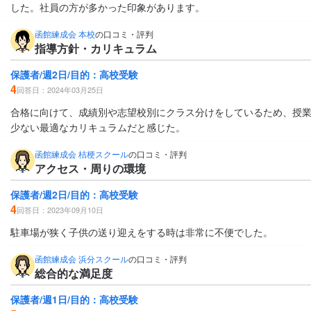
した。社員の方が多かった印象があります。
函館練成会 本校
の口コミ・評判
指導方針・カリキュラム
保護者/週2日/目的：高校受験
4
回答日：2024年03月25日
合格に向けて、成績別や志望校別にクラス分けをしているため、授
少ない最適なカリキュラムだと感じた。
函館練成会 桔梗スクール
の口コミ・評判
アクセス・周りの環境
保護者/週2日/目的：高校受験
4
回答日：2023年09月10日
駐車場が狭く子供の送り迎えをする時は非常に不便でした。
函館練成会 浜分スクール
の口コミ・評判
総合的な満足度
保護者/週1日/目的：高校受験