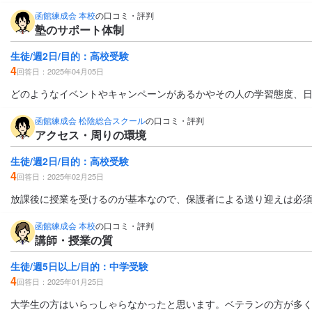
函館練成会 本校
の口コミ・評判
塾のサポート体制
生徒/週2日/目的：高校受験
4
回答日：2025年04月05日
どのようなイベントやキャンペーンがあるかやその人の学習態度、
函館練成会 松陰総合スクール
の口コミ・評判
アクセス・周りの環境
生徒/週2日/目的：高校受験
4
回答日：2025年02月25日
放課後に授業を受けるのが基本なので、保護者による送り迎えは必
函館練成会 本校
の口コミ・評判
講師・授業の質
生徒/週5日以上/目的：中学受験
4
回答日：2025年01月25日
大学生の方はいらっしゃらなかったと思います。ベテランの方が多