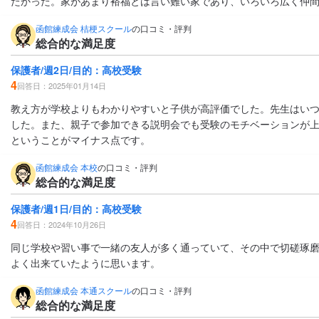
たかった。家があまり裕福とは言い難い家であり、いろいろ広く仲
函館練成会 桔梗スクール
の口コミ・評判
総合的な満足度
保護者/週2日/目的：高校受験
4
回答日：2025年01月14日
教え方が学校よりもわかりやすいと子供が高評価でした。先生はい
した。また、親子で参加できる説明会でも受験のモチベーションが
ということがマイナス点です。
函館練成会 本校
の口コミ・評判
総合的な満足度
保護者/週1日/目的：高校受験
4
回答日：2024年10月26日
同じ学校や習い事で一緒の友人が多く通っていて、その中で切磋琢
よく出来ていたように思います。
函館練成会 本通スクール
の口コミ・評判
総合的な満足度