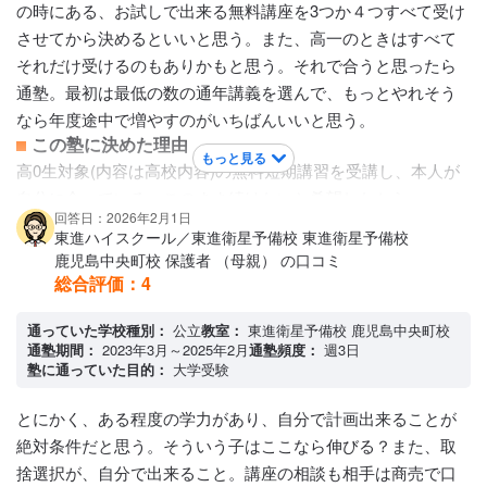
の時にある、お試しで出来る無料講座を3つか４つすべて受け
アクセス・周りの環境
させてから決めるといいと思う。また、高一のときはすべて
JRの駅が近く、目の前を市電も通っており、その駅からも近
それだけ受けるのもありかもと思う。それで合うと思ったら
い。ビルの隣にコンビニもあって非常に便利。
通塾。最初は最低の数の通年講義を選んで、もっとやれそう
なら年度途中で増やすのがいちばんいいと思う。
この塾に決めた理由
もっと見る
高0生対象(内容は高校内容)の無料短期講習を受講し、本人が
自分に合っている、このまま続けたいと希望したから。
回答日：2026年2月1日
志望していた学校
東進ハイスクール／東進衛星予備校 東進衛星予備校
東京農工大学 / 鹿児島大学
鹿児島中央町校 保護者 （母親） の口コミ
講師陣の特徴
総合評価：
4
衛星予備校なので、すべて配信となる。そのため、有名な講
師、優秀な講師陣で、それを選んで講義を申し込める。似た
通っていた学校種別：
公立
教室：
東進衛星予備校 鹿児島中央町校
通塾期間：
2023年3月～2025年2月
通塾頻度：
週3日
ような講義でも先生が違うと全く教え方が変わるので、そこ
塾に通っていた目的：
大学受験
を説明も聞きながら選んでいく形になる。あの有名な林先生
は東大講座のみなので、誰でもは受けられないのは残念だけ
とにかく、ある程度の学力があり、自分で計画出来ることが
ど。その先生にすぐ質問出来ないのは残念だが教え方は大事
絶対条件だと思う。そういう子はここなら伸びる？また、取
なので、優秀な講師陣なのはいいと思う。
捨選択が、自分で出来ること。講座の相談も相手は商売で口