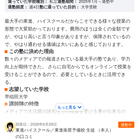
通っていた学校種別：
私立
通塾期間：
2025年1月～通塾中
通塾頻度：
週4日
塾に通っていた目的：
大学受験
最大手の東進、ハイスクールだからこそできる様々な授業の
形態で大変助かっております。費用のほうは全くの金額です
が、やはり高いと言う印象がありますが、保障されているの
で、やはり通わせる価値は大いにあると感じております。
この塾に決めた理由
数々のメディアでの報道されている最大手の塾であり、学力
向上が期待できた。 さらに自宅からでもオンラインで授業を
受けることができるので、必要としているときに活用でき
る。
志望していた学校
早稲田大学
講師陣の特徴
もっと見る
メディアで大活躍の諸先生方の授業を受ける事が出来るの
で、大学受験のプロはやはり教え方が違う。 息子は、以前よ
回答日：2026年6月29日
通塾中
りもまして学習意欲を高めて取り組んでいます。 講師だけで
東進ハイスクール／東進衛星予備校 生徒 （本人）
なく、経験豊富なスタッフが丁寧に対応してくださるので、
の口コミ