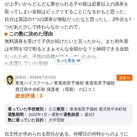
カリキュラムについて
が上手いからどんどん乗せられる子や親は必要以上の講座を
通年講座を選んで1年かけて(もちろん短期で終わらせることも
取ってしまい金額はビックリすることになるかもと思った。
可能、うちは、得意教科は2ヶ月強で終わった)受講していく。
自分は英語の1つの講座が無駄だったなと思ったし、2年次も1
教科、科目で受けたいものを選ぶ。講師も色々。単元ごとに
つがあと少しで終わらなかったので。
終わると終了テストを受けて点数が悪いとそこはまた受講し
この塾に決めた理由
直し。1番最後にまた確認テスト。テストはSでないときはも
無料講座を受けて子供が続けたいと言ったから。また初年度
う一度受けることができる。優秀だと一発でSが取れる。息子
は年間を12で割るとまぁそんな金額かな？と納得できる金額
はほぼS、たまに、A。お試し無料講座を受けた上の娘は、B
だったため。子供の目標が決まっていたから。
もっと見る
やＣを取って次に進めず終わらないままお試しが終わったの
志望していた学校
で、通塾していない。
東京農工大学 / 鹿児島大学
保護者への連絡手段
講師陣の特徴
回答日：2024年7月10日
通塾中
東進ハイスクール／東進衛星予備校 東進衛星予備校
電話連絡 / メール連絡
通信講座なので一流講師の講義が受けられるので、その点は
鹿児島中央町校 保護者 （母親） の口コミ
アクセス・周りの環境
よい。また分からない問題を質問できる質問受け講師が、医
総合評価：
3
周りは駅近で、すぐ側にコンビニもあり、非常に便利。学校
学部や薬学部の学生に限定されており、優秀な講師を常駐さ
から駅ひとつですぐ行ける。
せていてくれたので、困らないと思う。同じ講義も講師別で
通っていた学校種別：
公立
教室：
東進衛星予備校 鹿児島中央町校
通塾期間：
2022年1月～通塾中
通塾頻度：
週3日
選べるので、いい講師、相性の良い講師を選べる。
塾に通っていた目的：
大学受験
カリキュラムについて
途中で入れるべき入試向けの講座が出てくるので通期講座だ
自主性が求められる部分がある。何曜日の何時からのように