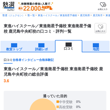
0
塾選（ジュクセン）
塾一覧
東進ハイスクール／東進衛星予備校
鹿児島県
鹿児島市
東
東進ハイスクール／東進衛星予備校 東進衛星予備
校 鹿児島中央町校の口コミ・評判一覧
お気に入り
口コミ
教室トップ
詳細レポ
地図
口コミ
合格者インタビュー
合格体験記
東進ハイスクール／東進衛星予備校 東進衛星予備校 鹿
児島中央町校の総合評価
3.6
通っていた目的
中学受験
0%
高校受験
0%