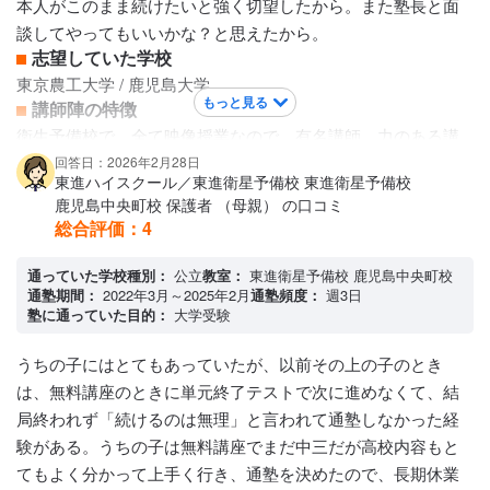
本人がこのまま続けたいと強く切望したから。また塾長と面
談してやってもいいかな？と思えたから。
志望していた学校
東京農工大学 / 鹿児島大学
もっと見る
講師陣の特徴
衛生予備校で、全て映像授業なので、有名講師、力のある講
師の講座を全国どこでも受けられるのはすごいと思う。有名
回答日：2026年2月28日
東進ハイスクール／東進衛星予備校 東進衛星予備校
な林先生は東大講座だけなのはそこは注意だと思う。講師陣
鹿児島中央町校 保護者 （母親） の口コミ
は、実力のある先生たちばかり。また映像授業なので質問が
総合評価：
4
ある、分からない生徒もいると思うが、そちらに答えるため
のアルバイト講師がいる。こちらは医学部などの優秀な学生
通っていた学校種別：
公立
教室：
東進衛星予備校 鹿児島中央町校
通塾期間：
2022年3月～2025年2月
通塾頻度：
週3日
が中心だそう。
塾に通っていた目的：
大学受験
カリキュラムについて
通年講座は章を修了ごとにテストがある。合格しないと次の
うちの子にはとてもあっていたが、以前その上の子のとき
章に進めない。また評価がSでないときはもう1回受けること
は、無料講座のときに単元終了テストで次に進めなくて、結
も可能。基本は塾で受けるが、途中からコロナ禍のため、自
局終われず「続けるのは無理」と言われて通塾しなかった経
宅でもオンラインでうけられるようになった。
験がある。うちの子は無料講座でまだ中三だが高校内容もと
保護者への連絡手段
てもよく分かって上手く行き、通塾を決めたので、長期休業
電話連絡 / メール連絡