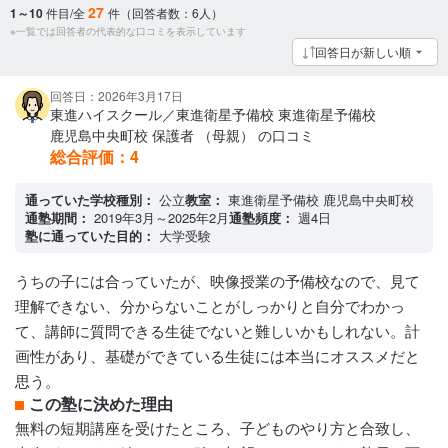
27
1～10
件目/全
件（回答者数：6人）
※一覧では回答者の代表的な口コミを表示しています
回答日が新しい順
回答日：2026年3月17日
東進ハイスクール／東進衛星予備校 東進衛星予備校
鹿児島中央町校 保護者 （母親） の口コミ
総合評価：
4
通っていた学校種別：
公立
教室：
東進衛星予備校 鹿児島中央町校
通塾期間：
2019年3月～2025年2月
通塾頻度：
週4日
塾に通っていた目的：
大学受験
うちの子には合っていたが、映像授業の予備校なので、見て
理解できない、分からないことがしっかりと自分でわかっ
て、講師に質問できる生徒でないと難しいかもしれない。計
画性があり、基礎ができている生徒には本当にオススメだと
思う。
この塾に決めた理由
無料の短期講座を受けたところ、子どものやり方と合致し、