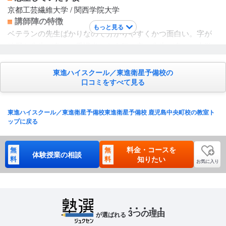
京都工芸繊維大学 / 関西学院大学
講師陣の特徴
もっと見る
ベテランの先生ばかりなので分かりやすくかつ面白い。字が
綺麗な先生が多い。受講者から人気の高い先生が多い。大学
生のバイトの先生でも質問をするととても分かりやすく解説
してくれる。校舎の先生は今後どういう進め方をすればいい
東進ハイスクール／東進衛星予備校の
口コミをすべて見る
かなどのアドバイスをよくくれる。
カリキュラムについて
1、2年生は11月、3年生は6月までにその学年の内容を全て終
東進ハイスクール／東進衛星予備校東進衛星予備校 鹿児島中央町校の教室ト
わらせることになっている。映像授業なため、夏期などの講
ップに戻る
習は無い。高３は内容が終わり次第復習や共テ、2次対策をみ
っちり行う。1、2年生は11月までに終わらなくても、最大2月
料金・コースを
無
無
体験授業の相談
までは授業を受けることができる。学校での授業でつまづい
料
料
知りたい
お気に入り
たら随時新たな教科を受けることができる。模試の回数がと
ても多い。
保護者への連絡手段
電話連絡 / LINE連絡 / 塾専用アプリ
3
つ
の
理
由
が選ばれる
アクセス・周りの環境