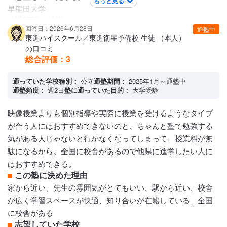
もっと見る
早稲田大学
講師陣の特徴
回答日：2026年6月28日
通塾中
ほぼオンラインなのでプロだと思う テレビで見ている有名な
東進ハイスクール／東進衛星予備校 生徒 （本人）
先生の授業も選べて、教え方も覚え方も分かりやすかったよ
の口コミ
うです。 特に強化したい科目を何種類も受講することが出来
総合評価：
3
たのが良かったと思います。 オンライン以外にも塾内に直接
通っていた学校種別：
公立
通塾期間：
2025年1月～通塾中
教えていただける先生がたくさんいれば良かったのですが、
通塾頻度：
週2日
塾に通っていた目的：
大学受験
塾生が多くなかなか個人対応は難しかったようです。
カリキュラムについて
映像授業よりも個別指導や実際に授業を受けるようなタイプ
レベルに合わせて講義が受けれた。 2次で必要であろう複数の
が合う人にはおすすめできないのと、ちゃんと塾で勉強する
科目を選択しました。 小論文は添削してもらえ、改善点まで
気がある人じゃないと行かなくなってしまって、授業料が無
指導してもらえた。 また2次の世界史も複数選択し色々な視点
駄になるから。全国に校舎があるので他県に進学したい人に
から学ぶことができた。
はおすすめできる。
保護者への連絡手段
この塾に決めた理由
塾専用アプリ
家から近い、先生の雰囲気がとてもいい、駅から近い、校舎
アクセス・周りの環境
が広く学習スペースが快適、知り合いが在籍している、全国
自転車で学校から5分、家からも15分程。 夜遅くまであったの
に校舎がある
で、近くにコンビニや飲食店もあり助かりました
志望していた学校