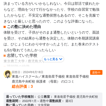
けでは3年は足りない。また自分のペースでしっかりできる子
決まっている方がいいかもしれない。今日は部活で疲れたか
むけ。講義のカリキュラムは、時間数がきまっているので、A
らなど、理由をつけて行かなかったり、学校の自習室で勉強
講座から、終わったらB講座と2つの講座を受講したり、幅広
したからなど、不安定な通塾状態もあるので、そこを克服で
い選択はできる。
きないと厳しいと思ったので、このような評価になった。
保護者への連絡手段
この塾に決めた理由
電話連絡 / メール連絡
体験を受けて、子供がそのまま通塾したいというので、面談
アクセス・周りの環境
を受け、その結果から通塾を決定した。体験の冬期講習講座
駅から近くすぐ側にコンビニもあって便利
は、ひじょうにわかりやすかったようだ。また巻末のテスト
もSが取れてうれしかったらしい
志望していた学校
もっと見る
東京農工大学 / 鹿児島大学
講師陣の特徴
プロ講師の講座の映像授業なので、非常にわかりやすいらし
回答日：2024年6月18日
通塾中
東進ハイスクール／東進衛星予備校 東進衛星予備校
い。人気講師は、大学が限定されていて、その大学志望でな
鹿児島中央町校 保護者 （母親） の口コミ
いと受講できないと言うデメリットもある。 講師によってわ
総合評価：
3
かりやすい、わかりにくいというのはあるようだ。学校の先
生の方がよく分かることもあるらしい
通っていた学校種別：
公立
教室：
東進衛星予備校 鹿児島中央町校
通塾期間：
カリキュラムについて
2022年1月～通塾中
通塾頻度：
週3日
塾に通っていた目的：
大学受験