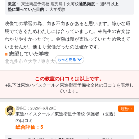
カリキュラムについて
教室：
東進衛星予備校 鹿児島中央町校
通塾頻度：
週5日以上
面談で講義を決めていく。必要か不必要かの見極めが難し
塾に通っていた目的：
大学受験
い。1講義90分で講義を受けてから確認テスト画あり。合格し
映像での学習の為、向き不向きがあると思います。静かな環
ないと次の回に進めない。またうちの子は好きな教科ばかり
境でできるためわたしには合っていました。林先生の古文は
先取りでやってしまい、苦手教科の講座か少し終わらずもっ
わかりやすかったです。金額は親が支払っていたため覚えて
たいなかった。 講義は26回のかカリキュラムになっている？
いませんが、他より安価だったのは確かです。
保護者への連絡手段
志望していた学校
電話連絡 / メール連絡
もっと見る
北九州市立大学 / 東京大学
アクセス・周りの環境
現役生対象の塾や予備校は限られており、自習塾なども増え
てはいる現状。
この教室の口コミは以上です。
※以下は東進ハイスクール／東進衛星予備校全体の口コミを表示し
ています。
回答日：2026年6月29日
通塾中
東進ハイスクール／東進衛星予備校 保護者 （父親）
の口コミ
総合評価：
5