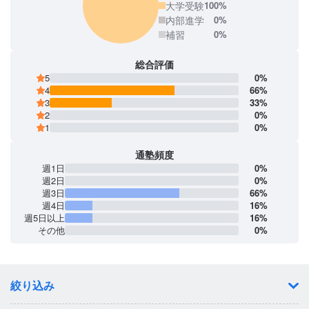
大学受験
100%
内部進学
0%
補習
0%
総合評価
5
0%
4
66%
3
33%
2
0%
1
0%
通塾頻度
週1日
0%
週2日
0%
週3日
66%
週4日
16%
週5日以上
16%
その他
0%
絞り込み