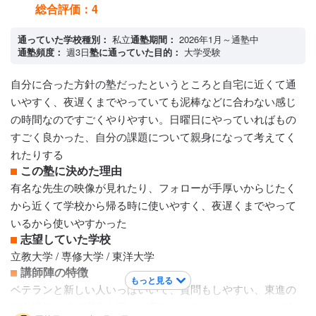
今後の学力向上を期待しています。
総合評価：
4
カリキュラムについて
本人と相談しながら、分かるまで時間をかける事ができるよ
通っていた学校種別：
私立
通塾期間：
2026年1月～通塾中
通塾頻度：
週3日
塾に通っていた目的：
大学受験
うスモールステップできるようにしてくだっています。途中
で修正してくださるので、そこも大変助かっています。 まだ
自分に合った方針の塾だったというところと自宅に近くて通
まだ、目標にしてには遠い様ですが、諦めずに取り組んでい
いやすく、夜遅くまでやっていても泥棒などに合わない感じ
ます。
の時間なのですごくやりやすい。日曜日にやっていればもの
保護者への連絡手段
すごく良かった、自分の課題について親身になって考えてく
電話連絡
れたりする
アクセス・周りの環境
この塾に決めた理由
駅近で明るい
有名な先生の映像が見れたり、フォローが手厚いからじたく
から近くて学校から帰る時に使いやすく、夜遅くまでやって
いるから使いやすかった
志望していた学校
立教大学 / 専修大学 / 東洋大学
講師陣の特徴
もっと見る
ベテランと新しい人いっぱいいて、質問もしやすい、東進の
有名講師の映像講座を選べば見れて、わかりやすくそして楽