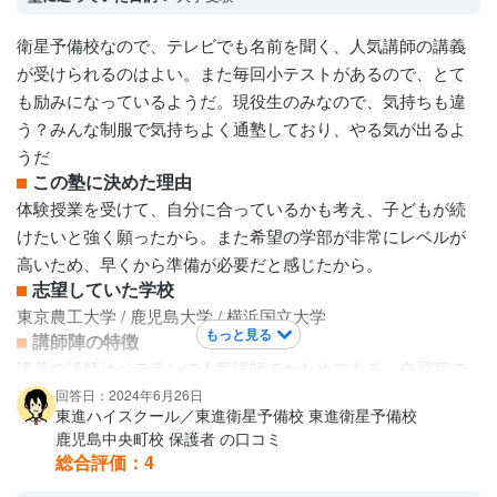
前学年の講座が終わらないと、次の学年の先取りはできな
い。また2月までで、当該学年のこうざがうけられなくなるの
衛星予備校なので、テレビでも名前を聞く、人気講師の講義
で困る。それぞれ、レベルなどもあって、どの講座をうける
が受けられるのはよい。また毎回小テストがあるので、とて
かで、かなりちがうとおもう。教科や科目なども、面談で必
も励みになっているようだ。現役生のみなので、気持ちも違
要なものを決めていって、申し込む。その講座によってカリ
う？みんな制服で気持ちよく通塾しており、やる気が出るよ
キュラムも違う。
うだ
保護者への連絡手段
この塾に決めた理由
電話連絡 / メール連絡
体験授業を受けて、自分に合っているかも考え、子どもが続
アクセス・周りの環境
けたいと強く願ったから。また希望の学部が非常にレベルが
駅に近く、通いやすい。しかし大通りに面しており、送迎の
高いため、早くから準備が必要だと感じたから。
場合は不便である。すぐ側にコンビニがあるので,軽食などを
志望していた学校
買うのには便利。
東京農工大学 / 鹿児島大学 / 横浜国立大学
もっと見る
講師陣の特徴
講義の講師はベテランで人気講師でかためてある。自習室で
質問を受けるバイト生の講師は、医学部生など、レベルが高
回答日：2024年6月26日
東進ハイスクール／東進衛星予備校 東進衛星予備校
い問題でも難なく説明できる学生がしている。サポートの先
鹿児島中央町校 保護者 の口コミ
生たちがおり、受験指導や進路相談、面談などをし。彼らは
総合評価：
4
正規職員である？