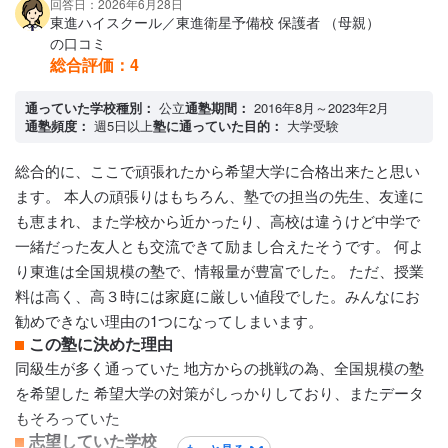
回答日：2026年6月28日
しくいろんなことが学べる、担任助手の人がたくさんいて、
東進ハイスクール／東進衛星予備校 保護者 （母親）
その人の受験談などが聞けたり、手厚くやることを指導して
の口コミ
いただける。
総合評価：
4
カリキュラムについて
志望校に合うカリキュラム、志望している大学群にあったカ
通っていた学校種別：
公立
通塾期間：
2016年8月～2023年2月
通塾頻度：
週5日以上
塾に通っていた目的：
大学受験
リキュラムを提示してくれたり、いつまでにこの講座を終わ
らせて欲しいなどのより具体的で目標がわかりやすくてより
総合的に、ここで頑張れたから希望大学に合格出来たと思い
高みを目指すためにより良いカリキュラムを提示してくれ
ます。 本人の頑張りはもちろん、塾での担当の先生、友達に
る。
も恵まれ、また学校から近かったり、高校は違うけど中学で
保護者への連絡手段
一緒だった友人とも交流できて励まし合えたそうです。 何よ
電話連絡
り東進は全国規模の塾で、情報量が豊富でした。 ただ、授業
アクセス・周りの環境
料は高く、高３時には家庭に厳しい値段でした。みんなにお
駅から比較的近くて、近くにコンビニもあるので通いやすい
勧めできない理由の1つになってしまいます。
この塾に決めた理由
同級生が多く通っていた 地方からの挑戦の為、全国規模の塾
を希望した 希望大学の対策がしっかりしており、またデータ
もそろっていた
志望していた学校