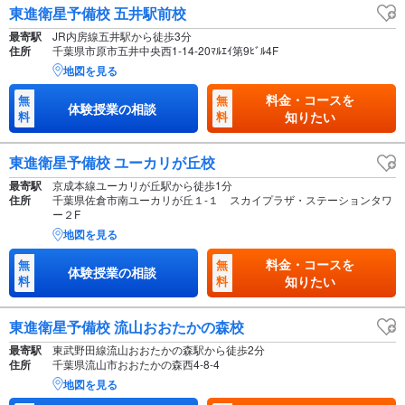
東進衛星予備校 五井駅前校
最寄駅
JR内房線五井駅から徒歩3分
住所
千葉県市原市五井中央西1-14-20ﾏﾙｴｲ第9ﾋﾞﾙ4F
地図を見る
料金・コースを
無
無
体験授業の相談
料
料
知りたい
東進衛星予備校 ユーカリが丘校
最寄駅
京成本線ユーカリが丘駅から徒歩1分
住所
千葉県佐倉市南ユーカリが丘１-１ スカイプラザ・ステーションタワ
ー２F
地図を見る
料金・コースを
無
無
体験授業の相談
料
料
知りたい
東進衛星予備校 流山おおたかの森校
最寄駅
東武野田線流山おおたかの森駅から徒歩2分
住所
千葉県流山市おおたかの森西4-8-4
地図を見る