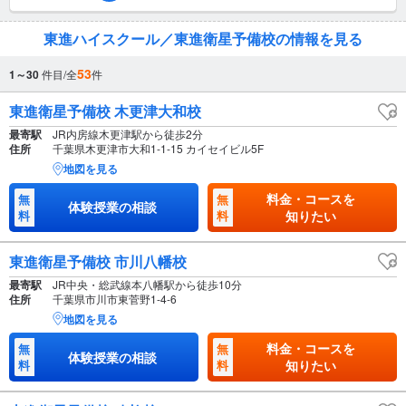
東進ハイスクール／東進衛星予備校の情報を見る
53
1～30
件目/全
件
東進衛星予備校 木更津大和校
最寄駅
JR内房線木更津駅から徒歩2分
住所
千葉県木更津市大和1-1-15 カイセイビル5F
地図を見る
料金・コースを
無
無
体験授業の相談
料
料
知りたい
東進衛星予備校 市川八幡校
最寄駅
JR中央・総武線本八幡駅から徒歩10分
住所
千葉県市川市東菅野1-4-6
地図を見る
料金・コースを
無
無
体験授業の相談
料
料
知りたい