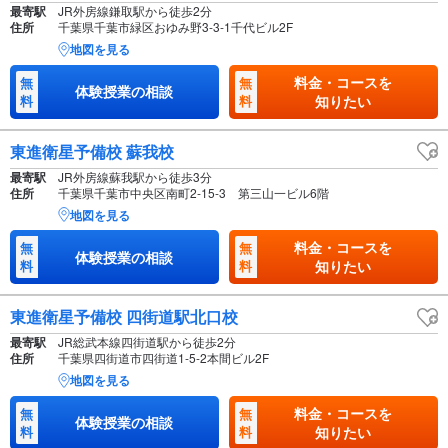
最寄駅
JR外房線鎌取駅から徒歩2分
住所
千葉県千葉市緑区おゆみ野3-3-1千代ビル2F
地図を見る
料金・コースを
無
無
体験授業の相談
料
料
知りたい
東進衛星予備校 蘇我校
最寄駅
JR外房線蘇我駅から徒歩3分
住所
千葉県千葉市中央区南町2-15-3 第三山一ビル6階
地図を見る
料金・コースを
無
無
体験授業の相談
料
料
知りたい
東進衛星予備校 四街道駅北口校
最寄駅
JR総武本線四街道駅から徒歩2分
住所
千葉県四街道市四街道1-5-2本間ビル2F
地図を見る
料金・コースを
無
無
体験授業の相談
料
料
知りたい