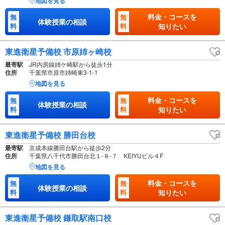
地図を見る
料金・コースを
無
無
体験授業の相談
料
料
知りたい
東進衛星予備校 市原姉ヶ崎校
最寄駅
JR内房線姉ケ崎駅から徒歩1分
住所
千葉県市原市姉崎東3-1-1
地図を見る
料金・コースを
無
無
体験授業の相談
料
料
知りたい
東進衛星予備校 勝田台校
最寄駅
京成本線勝田台駅から徒歩2分
住所
千葉県八千代市勝田台北１-８-７ KEIYUビル４F
地図を見る
料金・コースを
無
無
体験授業の相談
料
料
知りたい
東進衛星予備校 鎌取駅南口校