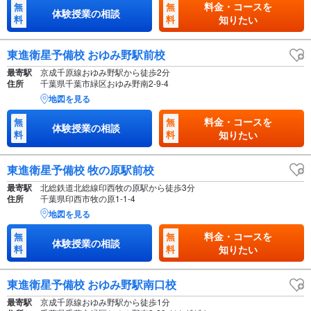
料金・コースを
無
無
体験授業の相談
料
料
知りたい
東進衛星予備校 おゆみ野駅前校
最寄駅
京成千原線おゆみ野駅から徒歩2分
住所
千葉県千葉市緑区おゆみ野南2-9-4
地図を見る
料金・コースを
無
無
体験授業の相談
料
料
知りたい
東進衛星予備校 牧の原駅前校
最寄駅
北総鉄道北総線印西牧の原駅から徒歩3分
住所
千葉県印西市牧の原1-1-4
地図を見る
料金・コースを
無
無
体験授業の相談
料
料
知りたい
東進衛星予備校 おゆみ野駅南口校
最寄駅
京成千原線おゆみ野駅から徒歩1分