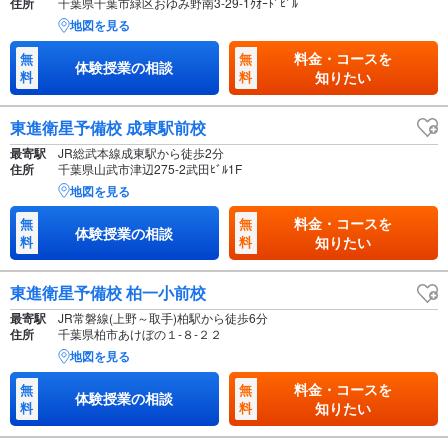
住所
千葉県千葉市緑区おゆみ野南3-29-1ｸｵｰﾄﾞﾋﾞﾙ
地図を見る
料金・コースを
無
無
体験授業の相談
料
料
知りたい
東進衛星予備校 成東駅前校
最寄駅
JR総武本線成東駅から徒歩2分
住所
千葉県山武市津辺275-2武田ﾋﾞﾙ1F
地図を見る
料金・コースを
無
無
体験授業の相談
料
料
知りたい
東進衛星予備校 柏一小前校
最寄駅
JR常磐線(上野～取手)柏駅から徒歩6分
住所
千葉県柏市あけぼの１-８-２２
地図を見る
料金・コースを
無
無
体験授業の相談
料
料
知りたい