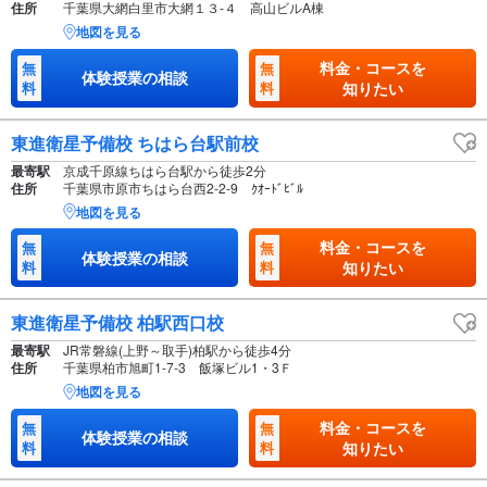
住所
千葉県大網白里市大網１３-４ 高山ビルA棟
地図を見る
料金・コースを
無
無
体験授業の相談
料
料
知りたい
東進衛星予備校 ちはら台駅前校
最寄駅
京成千原線ちはら台駅から徒歩2分
住所
千葉県市原市ちはら台西2-2-9 ｸｵｰﾄﾞﾋﾞﾙ
地図を見る
料金・コースを
無
無
体験授業の相談
料
料
知りたい
東進衛星予備校 柏駅西口校
最寄駅
JR常磐線(上野～取手)柏駅から徒歩4分
住所
千葉県柏市旭町1-7-3 飯塚ビル1・3Ｆ
地図を見る
料金・コースを
無
無
体験授業の相談
料
料
知りたい