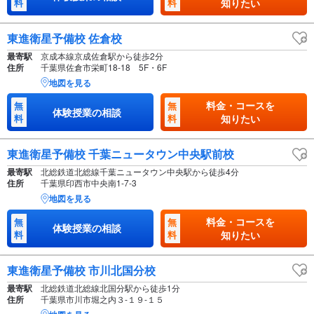
料
料
知りたい
東進衛星予備校 佐倉校
最寄駅
京成本線京成佐倉駅から徒歩2分
住所
千葉県佐倉市栄町18-18 5F・6F
地図を見る
料金・コースを
無
無
体験授業の相談
料
料
知りたい
東進衛星予備校 千葉ニュータウン中央駅前校
最寄駅
北総鉄道北総線千葉ニュータウン中央駅から徒歩4分
住所
千葉県印西市中央南1-7-3
地図を見る
料金・コースを
無
無
体験授業の相談
料
料
知りたい
東進衛星予備校 市川北国分校
最寄駅
北総鉄道北総線北国分駅から徒歩1分
住所
千葉県市川市堀之内３-１９-１５