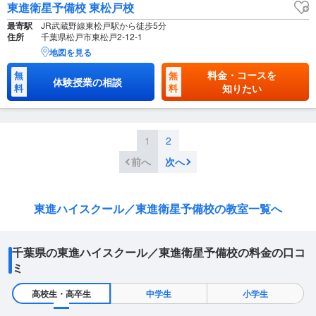
東進衛星予備校 東松戸校
最寄駅
JR武蔵野線東松戸駅から徒歩5分
住所
千葉県松戸市東松戸2-12-1
地図を見る
料金・コースを
無
無
体験授業の相談
料
料
知りたい
1
2
前へ
次へ
東進ハイスクール／東進衛星予備校の教室一覧へ
千葉県の東進ハイスクール／東進衛星予備校の料金の口コ
ミ
高校生・高卒生
中学生
小学生