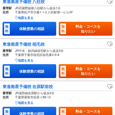
東進衛星予備校 八柱校
最寄駅
JR武蔵野線新八柱駅から徒歩1分
住所
千葉県松戸市日暮1-1-2 八柱駅第一ビル3F
地図を見る
料金・コースを
無
無
体験授業の相談
料
料
知りたい
東進衛星予備校 稲毛校
最寄駅
JR中央・総武線稲毛駅から徒歩3分
住所
千葉県千葉市稲毛区稲毛東3-9-8
地図を見る
料金・コースを
無
無
体験授業の相談
料
料
知りたい
東進衛星予備校 佐原駅前校
最寄駅
JR成田線佐原駅から徒歩2分
住所
千葉県香取市佐原イ88-12
地図を見る
料金・コースを
無
無
体験授業の相談