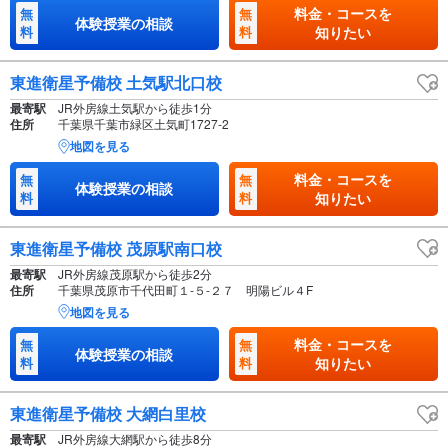
料金・コースを
無
無
体験授業の相談
料
料
知りたい
東進衛星予備校 土気駅北口校
最寄駅
JR外房線土気駅から徒歩1分
住所
千葉県千葉市緑区土気町1727-2
地図を見る
料金・コースを
無
無
体験授業の相談
料
料
知りたい
東進衛星予備校 茂原駅南口校
最寄駅
JR外房線茂原駅から徒歩2分
住所
千葉県茂原市千代田町１-５-２７ 明陽ビル４F
地図を見る
料金・コースを
無
無
体験授業の相談
料
料
知りたい
東進衛星予備校 大網白里校
最寄駅
JR外房線大網駅から徒歩8分