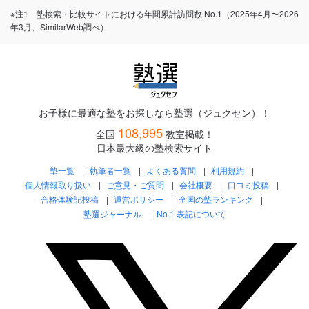
※注1 塾検索・比較サイトにおける年間累計訪問数 No.1（2025年4月〜2026
年3月、SimilarWeb調べ）
お子様に最適な塾をお探しなら塾選（ジュクセン）！
108,995
全国
教室掲載！
日本最大級の塾検索サイト
塾一覧
執筆者一覧
よくある質問
利用規約
個人情報取り扱い
ご意見・ご質問
会社概要
口コミ投稿
合格体験記投稿
運営ポリシー
全国の塾ランキング
塾選ジャーナル
No.1 表記について