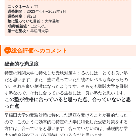
ニックネーム：
TT
通塾期間：
2023年4月〜2023年8月
通塾頻度：
週2日
塾に通っていた目的：
大学受験
成績/偏差値：
上がった
第一志望校：
早稲田大学
総合評価へのコメント
総合的な満足度
特定の難関大学に特化した受験対策をするのには、とても良い塾
だと思います。また、塾に通っていた生徒のレベルも高かったの
で、それも良い刺激になったようです。そもそも難関大学を目指
す塾なので、それに合っている生徒には、良い塾だと思います。
この塾が性格に合っていると思った点、合っていないと思
った点
早稲田大学の受験対策に特化した講座を受けることが目的だった
ので、このように効率的に特定の大学に特化した受験対策をする
方には、合っていると思います。合っていないのは、基礎的な学
力の総合的なアップを期待している方だと思います。