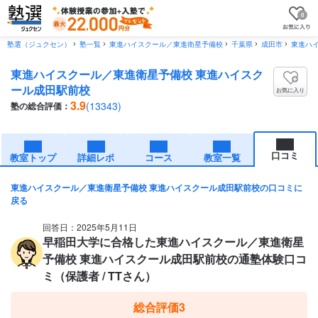
0
塾選（ジュクセン）
塾一覧
東進ハイスクール／東進衛星予備校
千葉県
成田市
東進ハ
東進ハイスクール／東進衛星予備校 東進ハイスク
ール成田駅前校
お気に入り
3.9
(13343)
塾の総合評価：
口コミ
教室トップ
詳細レポ
コース
教室一覧
東進ハイスクール／東進衛星予備校 東進ハイスクール成田駅前校の口コミに
戻る
回答日：2025年5月11日
早稲田大学に合格した東進ハイスクール／東進衛星
予備校 東進ハイスクール成田駅前校の通塾体験口コ
ミ（保護者 / TTさん）
総合評価
3