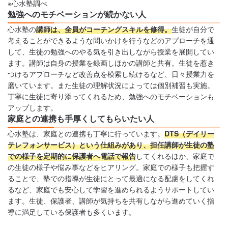
※心水塾調べ
勉強へのモチベーションが続かない人
心水塾の
講師は、全員がコーチングスキルを修得。
生徒が自分で
考えることができるような問いかけを行うなどのアプローチを通
して、生徒の勉強へのやる気を引き出しながら授業を展開してい
ます。講師は自身の授業を録画しほかの講師と共有。生徒を惹き
つけるアプローチなど改善点を模索し続けるなど、日々授業力を
磨いています。また生徒の理解状況によっては個別補習も実施。
丁寧に生徒に寄り添ってくれるため、勉強へのモチベーションも
アップします。
家庭との連携も手厚くしてもらいたい人
心水塾は、家庭との連携も丁寧に行っています。
DTS（デイリー
テレフォンサービス）という仕組みがあり、担任講師が生徒の塾
での様子を定期的に保護者へ電話で報告
してくれるほか、家庭で
の生徒の様子や悩み事などをヒアリング。家庭での様子も把握す
ることで、塾での指導が生徒にとって最適になる配慮をしてくれ
るなど、家庭でも安心して学習を進められるようサポートしてい
ます。生徒、保護者、講師が気持ちを共有しながら進めていく指
導に満足している保護者も多くいます。