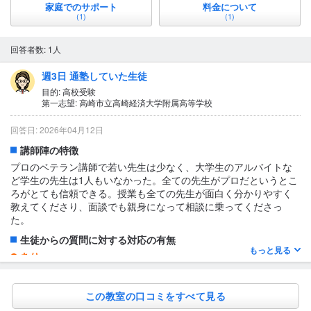
家庭でのサポート
料金について
(1)
(1)
回答者数: 1人
週3日 通塾していた生徒
目的: 高校受験
第一志望: 高崎市立高崎経済大学附属高等学校
回答日: 2026年04月12日
講師陣の特徴
プロのベテラン講師で若い先生は少なく、大学生のアルバイトな
ど学生の先生は1人もいなかった。全ての先生がプロだというとこ
ろがとても信頼できる。授業も全ての先生が面白く分かりやすく
教えてくださり、面談でも親身になって相談に乗ってくださっ
た。
生徒からの質問に対する対応の有無
もっと見る
あり
授業の終わりなどにわからなかったところを質問しにいくことが
多かった。休み時間にも誰に聞いても丁寧に答えてもらえた。
この教室の口コミをすべて見る
1日あたりの授業時間について