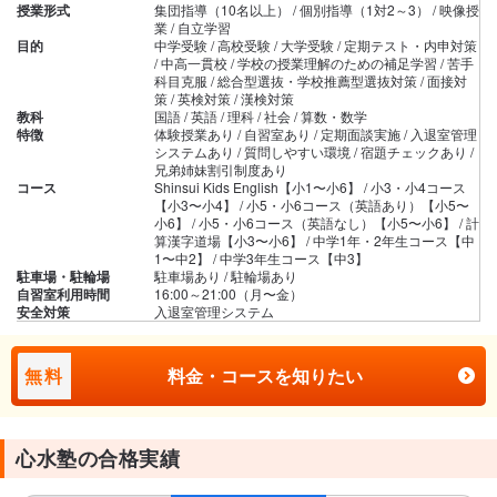
授業形式
集団指導（10名以上） / 個別指導（1対2～3） / 映像授
業 / 自立学習
目的
中学受験 / 高校受験 / 大学受験 / 定期テスト・内申対策
/ 中高一貫校 / 学校の授業理解のための補足学習 / 苦手
科目克服 / 総合型選抜・学校推薦型選抜対策 / 面接対
策 / 英検対策 / 漢検対策
教科
国語 / 英語 / 理科 / 社会 / 算数・数学
特徴
体験授業あり / 自習室あり / 定期面談実施 / 入退室管理
システムあり / 質問しやすい環境 / 宿題チェックあり /
兄弟姉妹割引制度あり
コース
Shinsui Kids English【小1〜小6】 / 小3・小4コース
【小3〜小4】 / 小5・小6コース（英語あり）【小5〜
小6】 / 小5・小6コース（英語なし）【小5〜小6】 / 計
算漢字道場【小3〜小6】 / 中学1年・2年生コース【中
1〜中2】 / 中学3年生コース【中3】
駐車場・駐輪場
駐車場あり / 駐輪場あり
自習室利用時間
16:00～21:00（月〜金）
安全対策
入退室管理システム
無料
料金・コースを知りたい
心水塾の合格実績