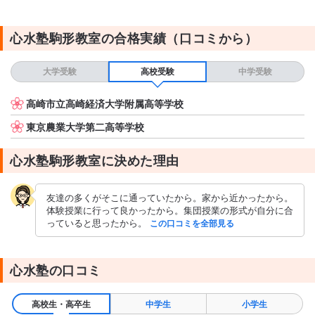
3〜4時間
授業の形式・流れ・雰囲気
心水塾駒形教室の合格実績（口コミから）
一コマ50分の授業が２つで、それを週に2回。授業形式は集団授業
で生徒が自由に発言できる雰囲気があり、賑やかになる授業もあ
大学受験
高校受験
中学受験
る。先生が全員面白いので寝ている生徒などは少なく、有意義な
時間だったと思う。特に黒板にテキストを再現した地図などが書
いてあり分かりやすい。
高崎市立高崎経済大学附属高等学校
テキスト・教材について
東京農業大学第二高等学校
先生が印刷したプリント
心水塾駒形教室に決めた理由
友達の多くがそこに通っていたから。家から近かったから。
体験授業に行って良かったから。集団授業の形式が自分に合
っていると思ったから。
この口コミを全部見る
心水塾の口コミ
高校生・高卒生
中学生
小学生