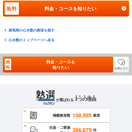
無料
料金・コースを知りたい
群馬県の心水塾の教室を探す
心水塾のトップページへ戻る
料金・コースを
無
料
知りたい
お気に入り
3
つ
の
理
由
が選ばれる
108,995
掲載教室数
教室
生徒・ご家族
396,879
件