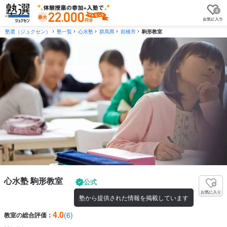
0
塾選（ジュクセン）
塾一覧
心水塾
群馬県
前橋市
駒形教室
心水塾 駒形教室
公式
お気に入り
塾から提供された情報を掲載しています
4.0
(6)
教室の総合評価：