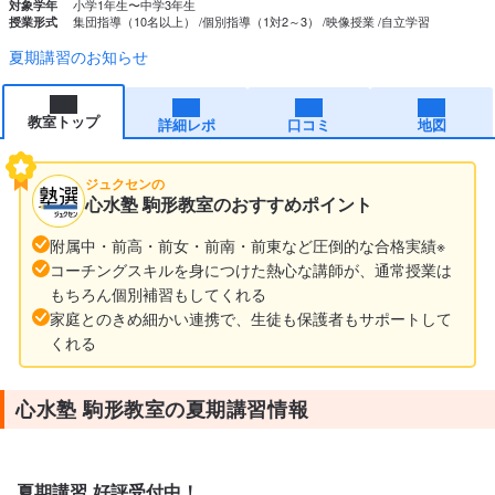
小学1年生〜中学3年生
対象学年
集団指導（10名以上）
個別指導（1対2～3）
映像授業
自立学習
授業形式
夏期講習のお知らせ
教室トップ
詳細レポ
口コミ
地図
ジュクセンの
心水塾 駒形教室のおすすめポイント
附属中・前高・前女・前南・前東など圧倒的な合格実績※
コーチングスキルを身につけた熱心な講師が、通常授業は
もちろん個別補習もしてくれる
家庭とのきめ細かい連携で、生徒も保護者もサポートして
くれる
心水塾 駒形教室の夏期講習情報
夏期講習 好評受付中！