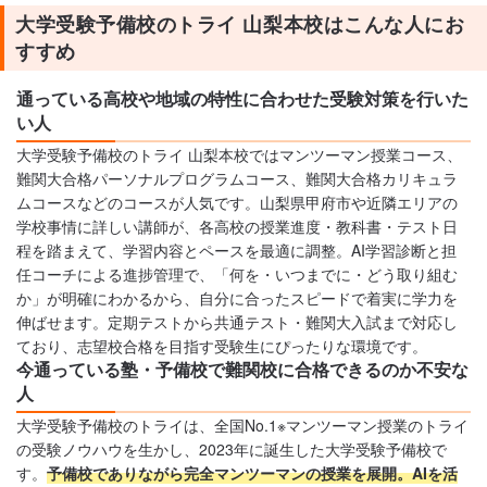
大学受験予備校のトライ 山梨本校はこんな人にお
すすめ
通っている高校や地域の特性に合わせた受験対策を行いた
い人
大学受験予備校のトライ 山梨本校ではマンツーマン授業コース、
難関大合格パーソナルプログラムコース、難関大合格カリキュラ
ムコースなどのコースが人気です。山梨県甲府市や近隣エリアの
学校事情に詳しい講師が、各高校の授業進度・教科書・テスト日
程を踏まえて、学習内容とペースを最適に調整。AI学習診断と担
任コーチによる進捗管理で、「何を・いつまでに・どう取り組む
か」が明確にわかるから、自分に合ったスピードで着実に学力を
伸ばせます。定期テストから共通テスト・難関大入試まで対応し
ており、志望校合格を目指す受験生にぴったりな環境です。
今通っている塾・予備校で難関校に合格できるのか不安な
人
大学受験予備校のトライは、全国No.1※マンツーマン授業のトライ
の受験ノウハウを生かし、2023年に誕生した大学受験予備校で
す。
予備校でありながら完全マンツーマンの授業を展開。AIを活