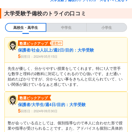
大学受験予備校のトライの口コミ
高校生・高卒生
中学生
小学生
塾選ピックアップ
通塾中
保護者/社会人以上/週2日/目的：大学受験
5
回答日：2024年05月15日
先生が優しく、分かりやすい授業をしてくれます。特に1人で苦手
な数学と理科の2教科に対応してくれるので心強いです。まだ通い
始めたばかりですが、分からない事をきちんと伝えられていて、い
い関係が築けているなぁと感じています。
塾選ピックアップ
保護者/大学生/週4日/目的：大学受験
5
回答日：2024年09月30日
塾が会っている点としては、個別指導なので本人に合わせた形で授
業や指導が受けられることです。また、アドバイスも個別に具体的