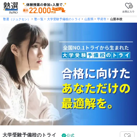
0
塾選（ジュクセン）
塾一覧
大学受験予備校のトライ
山梨県
甲府市
山梨本校
大学受験予備校のトライ
公式