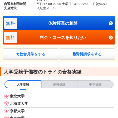
自習室利用時間
平日 16:00-22:00 土曜日 13:00-22:00（日祝休み）
安全対策
入退室メール
無料
体験授業の相談
無料
料金・コースを知りたい
校舎見学をする
資料請求をする
大学受験予備校のトライの合格実績
大学受験
高校受験
中学受験
東北大学
北海道大学
京都大学