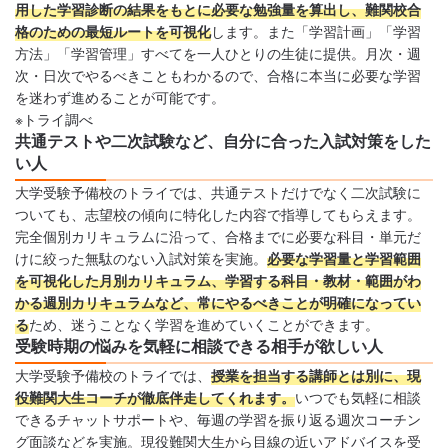
用した学習診断の結果をもとに必要な勉強量を算出し、難関校合
格のための最短ルートを可視化
します。また「学習計画」「学習
方法」「学習管理」すべてを一人ひとりの生徒に提供。月次・週
次・日次でやるべきこともわかるので、合格に本当に必要な学習
を迷わず進めることが可能です。
※トライ調べ
共通テストや二次試験など、自分に合った入試対策をした
い人
大学受験予備校のトライでは、共通テストだけでなく二次試験に
ついても、志望校の傾向に特化した内容で指導してもらえます。
完全個別カリキュラムに沿って、合格までに必要な科目・単元だ
けに絞った無駄のない入試対策を実施。
必要な学習量と学習範囲
を可視化した月別カリキュラム、学習する科目・教材・範囲がわ
かる週別カリキュラムなど、常にやるべきことが明確になってい
る
ため、迷うことなく学習を進めていくことができます。
受験時期の悩みを気軽に相談できる相手が欲しい人
大学受験予備校のトライでは、
授業を担当する講師とは別に、現
役難関大生コーチが徹底伴走してくれます。
いつでも気軽に相談
できるチャットサポートや、毎週の学習を振り返る週次コーチン
グ面談などを実施。現役難関大生から目線の近いアドバイスを受