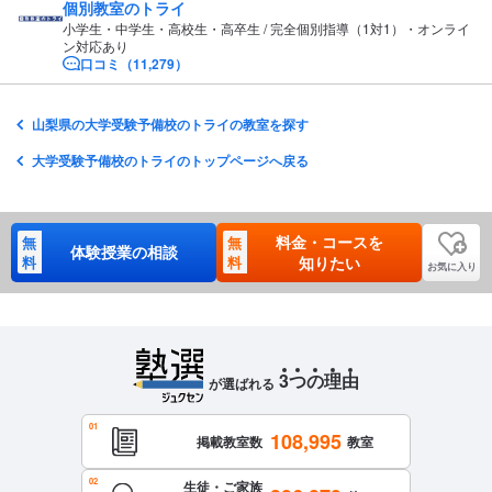
個別教室のトライ
小学生・中学生・高校生・高卒生 / 完全個別指導（1対1）・オンライ
ン対応あり
口コミ（11,279）
山梨県の大学受験予備校のトライの教室を探す
大学受験予備校のトライのトップページへ戻る
料金・コースを
無
無
体験授業の相談
料
料
知りたい
お気に入り
3
つ
の
理
由
が選ばれる
108,995
掲載教室数
教室
生徒・ご家族