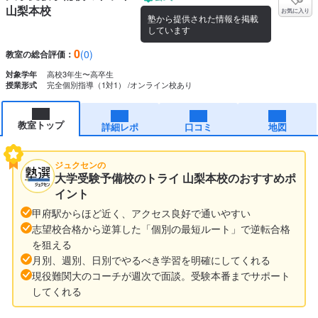
山梨本校
お気に入り
塾から提供された情報を掲載
しています
0
(0)
教室の総合評価：
高校3年生〜高卒生
対象学年
完全個別指導（1対1）
オンライン校あり
授業形式
教室トップ
詳細レポ
口コミ
地図
ジュクセンの
大学受験予備校のトライ 山梨本校のおすすめポ
イント
甲府駅からほど近く、アクセス良好で通いやすい
志望校合格から逆算した「個別の最短ルート」で逆転合格
を狙える
月別、週別、日別でやるべき学習を明確にしてくれる
現役難関大のコーチが週次で面談。受験本番までサポート
してくれる