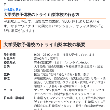
F
地図を見る
大学受験予備校のトライ 山梨本校の行き方
甲府駅北口を出て、山梨県立図書館、YBSと同じ通りにありま
す。サドヤワイナリーの隣の白いマンション、オフィス棟の2Fと
3Fに教室があります。
大学受験予備校のトライ山梨本校の概要
受付時間
9:00～23:00／土日・祝日も受付しております
対象学年
高校3年生 / 高卒生
授業形式
完全個別指導（1対1） / オンライン校あり
目的
大学受験 / 総合型選抜・学校推薦型選抜対策 / 小論文
対策 / 面接対策
教科
国語 / 英語 / 理科 / 社会 / 情報 / 算数・数学
特徴
体験授業あり / 自習室あり / 定期面談実施 / リモート授
業あり / 入退室管理システムあり / 質問しやすい環境 /
宿題チェックあり / 自宅学習サポートあり
コース
マンツーマン授業コース / 難関大合格パーソナルプロ
グラムコース / 難関大合格カリキュラムコース
駐車場・駐輪場
駐車場 なし ※マンションの隣、もしくは甲州夢小路の
近くに有料のパーキングがあります。 駐輪場 なし ※甲
府駅北口に駐輪場があります。原付・自転車は停めら
れます。