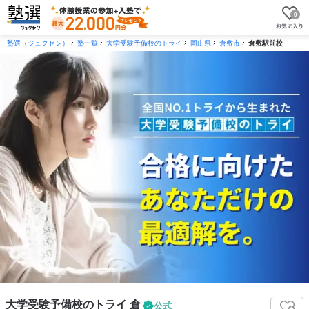
0
塾選（ジュクセン）
塾一覧
大学受験予備校のトライ
岡山県
倉敷市
倉敷駅前校
大学受験予備校のトライ 倉
公式