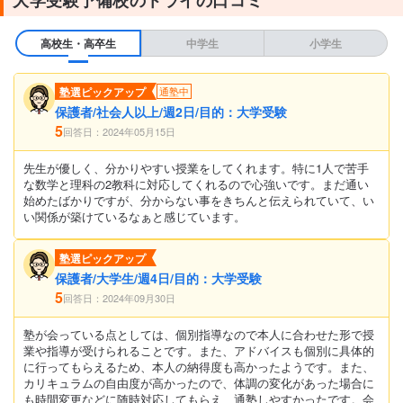
大学受験予備校のトライの口コミ
高校生・高卒生
中学生
小学生
塾選ピックアップ
通塾中
保護者/社会人以上/週2日/目的：大学受験
5
回答日：2024年05月15日
先生が優しく、分かりやすい授業をしてくれます。特に1人で苦手
な数学と理科の2教科に対応してくれるので心強いです。まだ通い
始めたばかりですが、分からない事をきちんと伝えられていて、い
い関係が築けているなぁと感じています。
塾選ピックアップ
保護者/大学生/週4日/目的：大学受験
5
回答日：2024年09月30日
塾が会っている点としては、個別指導なので本人に合わせた形で授
業や指導が受けられることです。また、アドバイスも個別に具体的
に行ってもらえるため、本人の納得度も高かったようです。また、
カリキュラムの自由度が高かったので、体調の変化があった場合に
も時間変更などに随時対応してもらえ、通塾しやすかったです。会