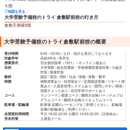
５階
地図を見る
大学受験予備校のトライ 倉敷駅前校の行き方
倉敷天満屋5階
大学受験予備校のトライ倉敷駅前校の概要
受付時間
9:00～23:00／土日・祝日も受付しております
対象学年
高校3年生 / 高卒生
授業形式
完全個別指導（1対1） / オンライン校あり
目的
大学受験 / 総合型選抜・学校推薦型選抜対策 / 小論文
対策 / 面接対策
教科
国語 / 英語 / 理科 / 社会 / 情報 / 算数・数学
特徴
体験授業あり / 自習室あり / 定期面談実施 / リモート授
業あり / 入退室管理システムあり / 質問しやすい環境 /
宿題チェックあり / 自宅学習サポートあり
コース
マンツーマン授業コース / 難関大合格パーソナルプロ
グラムコース / 難関大合格カリキュラムコース
駐車場・駐輪場
駐車場 近隣のパーキングをご利用ください。 駐輪場
近隣の駐輪場をご利用ください。
自習室利用時間
平日 16:00-22:00 土曜日 13:00-22:00（日祝休み）
安全対策
入退室メール