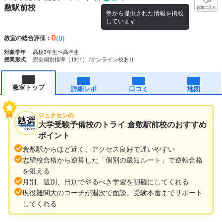
敷駅前校
お気に入り
塾から提供された情報を掲載
しています
0
(0)
教室の総合評価：
高校3年生〜高卒生
対象学年
完全個別指導（1対1）
オンライン校あり
授業形式
教室トップ
詳細レポ
口コミ
地図
ジュクセンの
大学受験予備校のトライ 倉敷駅前校のおすすめ
ポイント
倉敷駅からほど近く、アクセス良好で通いやすい
志望校合格から逆算した「個別の最短ルート」で逆転合格
を狙える
月別、週別、日別でやるべき学習を明確にしてくれる
現役難関大のコーチが週次で面談。受験本番までサポート
してくれる