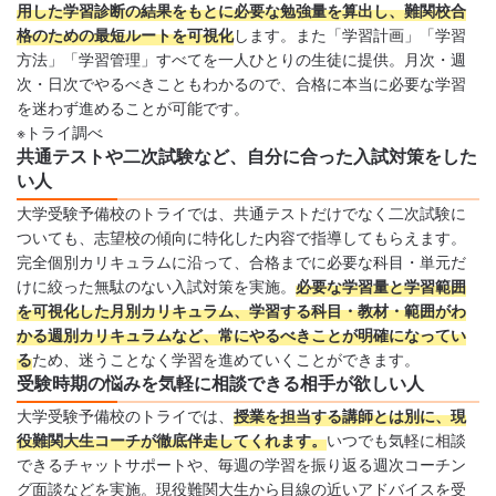
用した学習診断の結果をもとに必要な勉強量を算出し、難関校合
格のための最短ルートを可視化
します。また「学習計画」「学習
方法」「学習管理」すべてを一人ひとりの生徒に提供。月次・週
次・日次でやるべきこともわかるので、合格に本当に必要な学習
を迷わず進めることが可能です。
※トライ調べ
共通テストや二次試験など、自分に合った入試対策をした
い人
大学受験予備校のトライでは、共通テストだけでなく二次試験に
ついても、志望校の傾向に特化した内容で指導してもらえます。
完全個別カリキュラムに沿って、合格までに必要な科目・単元だ
けに絞った無駄のない入試対策を実施。
必要な学習量と学習範囲
を可視化した月別カリキュラム、学習する科目・教材・範囲がわ
かる週別カリキュラムなど、常にやるべきことが明確になってい
る
ため、迷うことなく学習を進めていくことができます。
受験時期の悩みを気軽に相談できる相手が欲しい人
大学受験予備校のトライでは、
授業を担当する講師とは別に、現
役難関大生コーチが徹底伴走してくれます。
いつでも気軽に相談
できるチャットサポートや、毎週の学習を振り返る週次コーチン
グ面談などを実施。現役難関大生から目線の近いアドバイスを受