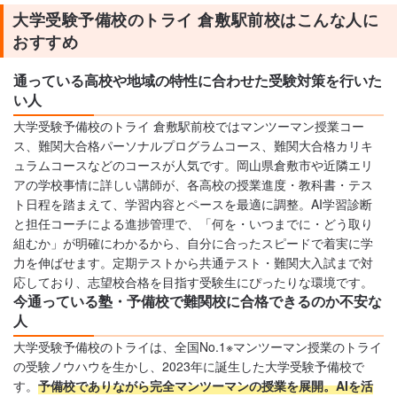
大学受験予備校のトライ 倉敷駅前校はこんな人に
おすすめ
通っている高校や地域の特性に合わせた受験対策を行いた
い人
大学受験予備校のトライ 倉敷駅前校ではマンツーマン授業コー
ス、難関大合格パーソナルプログラムコース、難関大合格カリキ
ュラムコースなどのコースが人気です。岡山県倉敷市や近隣エリ
アの学校事情に詳しい講師が、各高校の授業進度・教科書・テス
ト日程を踏まえて、学習内容とペースを最適に調整。AI学習診断
と担任コーチによる進捗管理で、「何を・いつまでに・どう取り
組むか」が明確にわかるから、自分に合ったスピードで着実に学
力を伸ばせます。定期テストから共通テスト・難関大入試まで対
応しており、志望校合格を目指す受験生にぴったりな環境です。
今通っている塾・予備校で難関校に合格できるのか不安な
人
大学受験予備校のトライは、全国No.1※マンツーマン授業のトライ
の受験ノウハウを生かし、2023年に誕生した大学受験予備校で
す。
予備校でありながら完全マンツーマンの授業を展開。AIを活