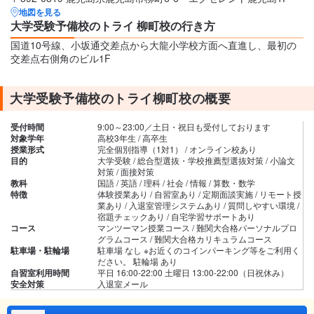
地図を見る
大学受験予備校のトライ 柳町校の行き方
国道10号線、小坂通交差点から大龍小学校方面へ直進し、最初の
交差点右側角のビル1F
大学受験予備校のトライ柳町校の概要
受付時間
9:00～23:00／土日・祝日も受付しております
対象学年
高校3年生 / 高卒生
授業形式
完全個別指導（1対1） / オンライン校あり
目的
大学受験 / 総合型選抜・学校推薦型選抜対策 / 小論文
対策 / 面接対策
教科
国語 / 英語 / 理科 / 社会 / 情報 / 算数・数学
特徴
体験授業あり / 自習室あり / 定期面談実施 / リモート授
業あり / 入退室管理システムあり / 質問しやすい環境 /
宿題チェックあり / 自宅学習サポートあり
コース
マンツーマン授業コース / 難関大合格パーソナルプロ
グラムコース / 難関大合格カリキュラムコース
駐車場・駐輪場
駐車場 なし ※お近くのコインパーキング等をご利用く
ださい。 駐輪場 あり
自習室利用時間
平日 16:00-22:00 土曜日 13:00-22:00（日祝休み）
安全対策
入退室メール