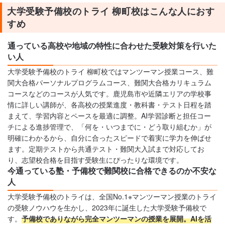
大学受験予備校のトライ 柳町校はこんな人におす
すめ
通っている高校や地域の特性に合わせた受験対策を行いた
い人
大学受験予備校のトライ 柳町校ではマンツーマン授業コース、難
関大合格パーソナルプログラムコース、難関大合格カリキュラム
コースなどのコースが人気です。鹿児島市や近隣エリアの学校事
情に詳しい講師が、各高校の授業進度・教科書・テスト日程を踏
まえて、学習内容とペースを最適に調整。AI学習診断と担任コー
チによる進捗管理で、「何を・いつまでに・どう取り組むか」が
明確にわかるから、自分に合ったスピードで着実に学力を伸ばせ
ます。定期テストから共通テスト・難関大入試まで対応してお
り、志望校合格を目指す受験生にぴったりな環境です。
今通っている塾・予備校で難関校に合格できるのか不安な
人
大学受験予備校のトライは、全国No.1※マンツーマン授業のトライ
の受験ノウハウを生かし、2023年に誕生した大学受験予備校で
す。
予備校でありながら完全マンツーマンの授業を展開。AIを活