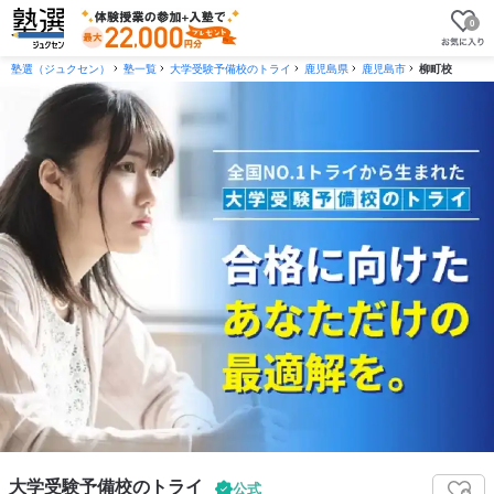
0
塾選（ジュクセン）
塾一覧
大学受験予備校のトライ
鹿児島県
鹿児島市
柳町校
大学受験予備校のトライ
公式