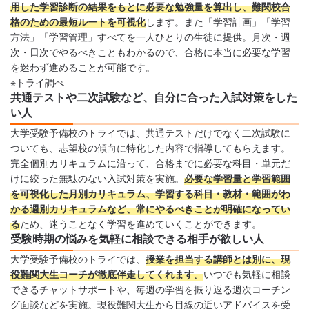
用した学習診断の結果をもとに必要な勉強量を算出し、難関校合
格のための最短ルートを可視化
します。また「学習計画」「学習
方法」「学習管理」すべてを一人ひとりの生徒に提供。月次・週
次・日次でやるべきこともわかるので、合格に本当に必要な学習
を迷わず進めることが可能です。
※トライ調べ
共通テストや二次試験など、自分に合った入試対策をした
い人
大学受験予備校のトライでは、共通テストだけでなく二次試験に
ついても、志望校の傾向に特化した内容で指導してもらえます。
完全個別カリキュラムに沿って、合格までに必要な科目・単元だ
けに絞った無駄のない入試対策を実施。
必要な学習量と学習範囲
を可視化した月別カリキュラム、学習する科目・教材・範囲がわ
かる週別カリキュラムなど、常にやるべきことが明確になってい
る
ため、迷うことなく学習を進めていくことができます。
受験時期の悩みを気軽に相談できる相手が欲しい人
大学受験予備校のトライでは、
授業を担当する講師とは別に、現
役難関大生コーチが徹底伴走してくれます。
いつでも気軽に相談
できるチャットサポートや、毎週の学習を振り返る週次コーチン
グ面談などを実施。現役難関大生から目線の近いアドバイスを受