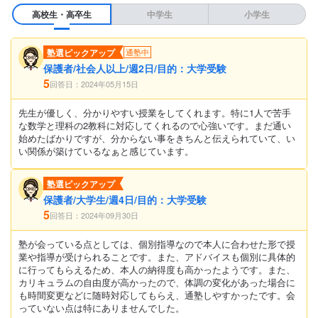
高校生・高卒生
中学生
小学生
塾選ピックアップ
通塾中
保護者/社会人以上/週2日/目的：大学受験
5
回答日：2024年05月15日
先生が優しく、分かりやすい授業をしてくれます。特に1人で苦手
な数学と理科の2教科に対応してくれるので心強いです。まだ通い
始めたばかりですが、分からない事をきちんと伝えられていて、い
い関係が築けているなぁと感じています。
塾選ピックアップ
保護者/大学生/週4日/目的：大学受験
5
回答日：2024年09月30日
塾が会っている点としては、個別指導なので本人に合わせた形で授
業や指導が受けられることです。また、アドバイスも個別に具体的
に行ってもらえるため、本人の納得度も高かったようです。また、
カリキュラムの自由度が高かったので、体調の変化があった場合に
も時間変更などに随時対応してもらえ、通塾しやすかったです。会
っていない点は特にありませんでした。