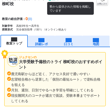
柳町校
お気に入り
塾から提供された情報を掲載し
ています
0
(0)
教室の総合評価：
高校3年生〜高卒生
対象学年
完全個別指導（1対1）
オンライン校あり
授業形式
教室トップ
詳細レポ
口コミ
地図
ジュクセンの
大学受験予備校のトライ 柳町校のおすすめポイ
ント
鹿児島駅からほど近く、アクセス良好で通いやすい
志望校合格から逆算した「個別の最短ルート」で逆転合格
を狙える
月別、週別、日別でやるべき学習を明確にしてくれる
現役難関大のコーチが週次で面談。受験本番までサポート
してくれる