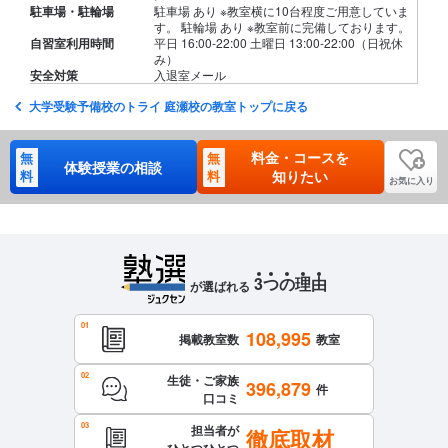
駐車場・駐輪場
駐車場 あり ※教室横に10台程度ご用意していま
す。 駐輪場 あり ※教室前に完備しております。
自習室利用時間
平日 16:00-22:00 土曜日 13:00-22:00（日祝休
み）
安全対策
入退室メール
大学受験予備校のトライ 庭瀬校の教室トップに戻る
料金・コースを
無
無
体験授業の相談
料
料
知りたい
お気に入り
3
つ
の
理
由
が選ばれる
108,995
掲載教室数
教室
生徒・ご家族
396,879
件
口コミ
担当者が
徹底取材