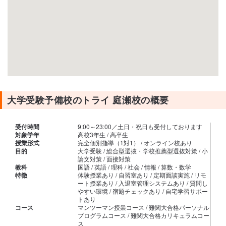
大学受験予備校のトライ 庭瀬校の概要
受付時間
9:00～23:00／土日・祝日も受付しております
対象学年
高校3年生 / 高卒生
授業形式
完全個別指導（1対1） / オンライン校あり
目的
大学受験 / 総合型選抜・学校推薦型選抜対策 / 小
論文対策 / 面接対策
教科
国語 / 英語 / 理科 / 社会 / 情報 / 算数・数学
特徴
体験授業あり / 自習室あり / 定期面談実施 / リモ
ート授業あり / 入退室管理システムあり / 質問し
やすい環境 / 宿題チェックあり / 自宅学習サポー
トあり
コース
マンツーマン授業コース / 難関大合格パーソナル
プログラムコース / 難関大合格カリキュラムコー
ス