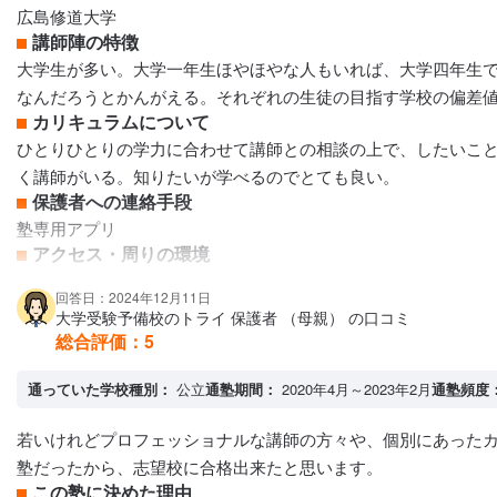
広島修道大学
講師陣の特徴
大学生が多い。大学一年生ほやほやな人もいれば、大学四年生
なんだろうとかんがえる。それぞれの生徒の目指す学校の偏差
カリキュラムについて
ひとりひとりの学力に合わせて講師との相談の上で、したいこ
く講師がいる。知りたいが学べるのでとても良い。
保護者への連絡手段
塾専用アプリ
アクセス・周りの環境
とても良い
回答日：2024年12月11日
大学受験予備校のトライ 保護者 （母親） の口コミ
総合評価：
5
通っていた学校種別：
公立
通塾期間：
2020年4月～2023年2月
通塾頻度
若いけれどプロフェッショナルな講師の方々や、個別にあった
塾だったから、志望校に合格出来たと思います。
この塾に決めた理由