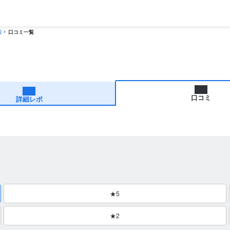
校
口コミ一覧
口コミ
詳細レポ
★5
★2