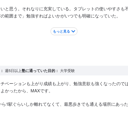
ないと思う。それなりに充実している。タブレットの使いやすさも
どの範囲まで」勉強すればよいかがいつでも明確になっていた。
もっと見る
がないので安心して通わせることができた。周りの環境も安全でし
：
週5日以上
塾に通っていた目的：
大学受験
チベーションも上がり成績も上がり、勉強意欲も強くなったのでは
よかったから、MAXです。
から1駅ぐらいしか離れてなくて、最悪歩きでも通える場所にあっ