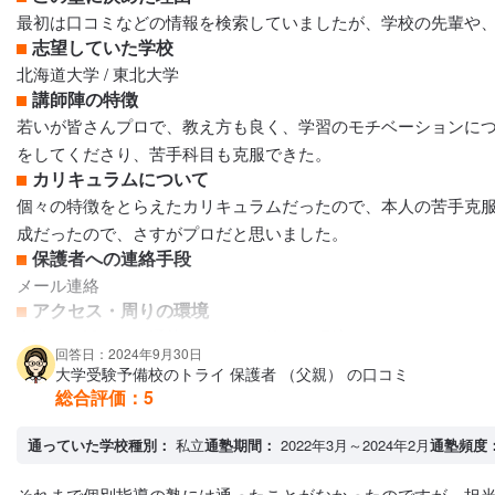
最初は口コミなどの情報を検索していましたが、学校の先輩や
志望していた学校
北海道大学 / 東北大学
講師陣の特徴
若いが皆さんプロで、教え方も良く、学習のモチベーションに
をしてくださり、苦手科目も克服できた。
カリキュラムについて
個々の特徴をとらえたカリキュラムだったので、本人の苦手克
成だったので、さすがプロだと思いました。
保護者への連絡手段
メール連絡
アクセス・周りの環境
自宅から近いため通塾しやすく、静かな環境だった
回答日：2024年9月30日
大学受験予備校のトライ 保護者 （父親） の口コミ
総合評価：
5
通っていた学校種別：
私立
通塾期間：
2022年3月～2024年2月
通塾頻度
それまで個別指導の塾には通ったことがなかったのですが、担