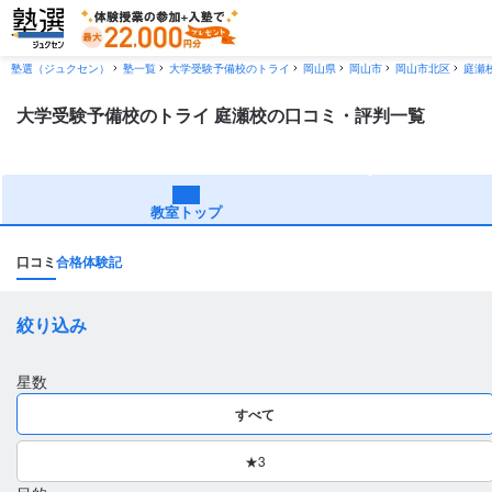
塾選（ジュクセン）
塾一覧
大学受験予備校のトライ
岡山県
岡山市
岡山市北区
庭瀬
大学受験予備校のトライ 庭瀬校の口コミ・評判一覧
教室トップ
口コミ
合格体験記
絞り込み
星数
すべて
★3