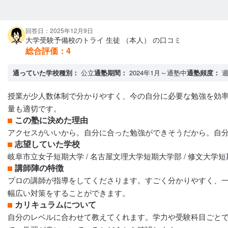
回答日：2025年12月9日
大学受験予備校のトライ 生徒 （本人） の口コミ
総合評価：
4
通っていた学校種別：
公立
通塾期間：
2024年1月～通塾中
通塾頻度：
週
授業が少人数体制で分かりやすく、今の自分に必要な勉強を効
量も適切です。
この塾に決めた理由
アクセスがいいから。自分に合った勉強ができそうだから。自
志望していた学校
岐阜市立女子短期大学 / 名古屋文理大学短期大学部 / 修文大学
講師陣の特徴
プロの講師が指導をしてくださります。すごく分かりやすく、
幅広い対策をすることができます。
カリキュラムについて
自分のレベルに合わせて教えてくれます。学力や受験科目ごと