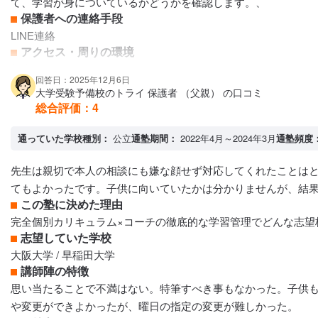
て、学習が身についているかどうかを確認します。、
保護者への連絡手段
LINE連絡
アクセス・周りの環境
都会
回答日：2025年12月6日
大学受験予備校のトライ 保護者 （父親） の口コミ
総合評価：
4
通っていた学校種別：
公立
通塾期間：
2022年4月～2024年3月
通塾頻度
先生は親切で本人の相談にも嫌な顔せず対応してくれたことは
てもよかったです。子供に向いていたかは分かりませんが、結
この塾に決めた理由
完全個別カリキュラム×コーチの徹底的な学習管理でどんな志望
志望していた学校
大阪大学 / 早稲田大学
講師陣の特徴
思い当たることで不満はない。特筆すべき事もなかった。子供
や変更ができよかったが、曜日の指定の変更が難しかった。