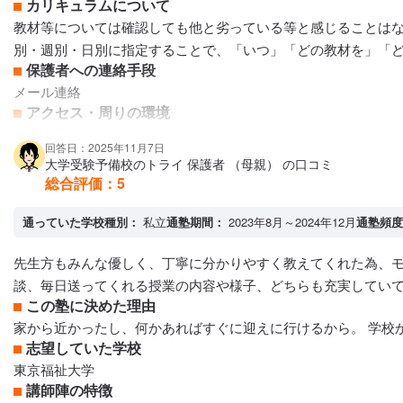
カリキュラムについて
教材等については確認しても他と劣っている等と感じることは
別・週別・日別に指定することで、「いつ」「どの教材を」「
保護者への連絡手段
メール連絡
アクセス・周りの環境
家から通いやすかったのが良かった。時間が遅くなっても心配
回答日：2025年11月7日
大学受験予備校のトライ 保護者 （母親） の口コミ
総合評価：
5
通っていた学校種別：
私立
通塾期間：
2023年8月～2024年12月
通塾頻度
先生方もみんな優しく、丁寧に分かりやすく教えてくれた為、モ
談、毎日送ってくれる授業の内容や様子、どちらも充実していて
この塾に決めた理由
家から近かったし、何かあればすぐに迎えに行けるから。 学校
志望していた学校
東京福祉大学
講師陣の特徴