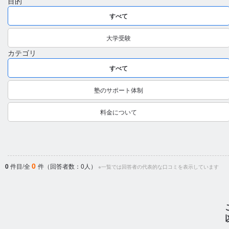
目的
すべて
大学受験
カテゴリ
すべて
塾のサポート体制
料金について
0
0
件目/全
件（回答者数：0人）
※一覧では回答者の代表的な口コミを表示しています