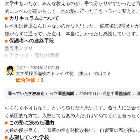
大学生もいたが、みんな教えるのが上手で分かりやすかったと言
的にレベルが高いらしく、他の塾に行った子もトライに変える
カリキュラムについて
レベルは普通なんじゃないのかなと思った。 偏差値は2増えた
嫌がらずに通っていた点は、本当によかったし感謝しています
保護者への連絡手段
塾専用アプリ
アクセス・周りの環境
駅近で家から近くてよかったし、スーパーもすぐそこにあるか
回答日：2024年12月24日
大学受験予備校のトライ 生徒 （本人） の口コミ
総合評価：
3
通っていた学校種別：
公立
通塾期間：
2024年1月～通塾中
通塾頻度：
週
可もなく不可もなく。という感じだと思います。合う人には合
く威圧的な方で、入塾してもあの人だけはやめてくれと言った
この塾に決めた理由
交通の便が良く、自習室の空き時間が長い。 自習室の席が多い
志望していた学校