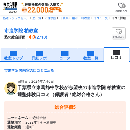
0
塾選（ジュクセン）
塾一覧
市進学院
千葉県
柏市
柏教室
口コミ一覧
口コミ詳細
市進学院 柏教室
4.0
(2710)
塾の総合評価：
お気に入り
口コミ
教室トップ
詳細レポ
コース
教室一覧
市進学院 柏教室の口コミに戻る
回答日：2024年7月6日
千葉県立東葛飾中学校が志望校の市進学院 柏教室の
通塾体験口コミ（保護者 / 絶対合格さん）
総合評価
5
ニックネーム：
絶対合格
通塾期間：
2022年1月〜通塾中
通塾頻度：
週3日