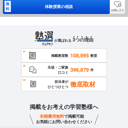
無
体験授業の相談
料
お気に入り
3
つ
の
理
由
が選ばれる
108,995
掲載教室数
教室
生徒・ご家族
396,879
件
口コミ
担当者が
徹底取材
ひとつひとつ
掲載をお考えの学習塾様へ
初期費用無料
で掲載可能
お気軽にお問い合わせください