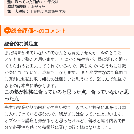
塾に通っていた目的：
中学受験
成績/偏差値：
上がった
第一志望校：
千葉県立東葛飾中学校
総合評価へのコメント
総合的な満足度
まだ結果が出ていないのでなんとも言えませんが、今のところ、
とても良い塾だと思います。 とにかく先生方が、塾に楽しく通っ
てもらおうと工夫してくれているので、楽しんでいるうちに知識
が身についていて、成績も上がります。 まだ小学生なので真面目
に真剣に勉強に取り組むのは難しいと思うので、楽しんで勉強で
きるのは本当に助かります。
この塾が性格に合っていると思った点、合っていないと思
った点
先生の授業や話の内容が面白い様で、きちんと授業に耳を傾け頭
に入れてきている様なので、我が子には合っていたと思います。
オプション講座も嫌がるかと思ったけれど、普段と違う内容で自
分で必要性を感じて積極的に受けに行く様になりました。