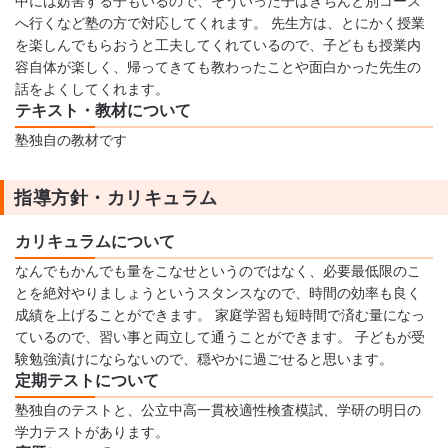
中には妨害する子もいるので、そういった子はきちんと別コース
へ行くなど塾の方で対応してくれます。 先生方は、とにかく授業
を楽しんでもらおうと工夫してくれているので、子どもも授業内
容自体が楽しく、帰ってきても教わったことや面白かった先生の
話をよくしてくれます。
テキスト・教材について
塾独自の教材です
指導方針・カリキュラム
カリキュラムについて
なんでもかんでも量をこなせというのではなく、必要最低限のこ
とを絶対やりましょうというスタンスなので、時間の効率も良く
成績を上げることができます。 家庭学習も短時間で済む量になっ
ているので、習い事と両立して通うことができます。 子どもが受
験勉強漬けにならないので、穏やかに過ごせると思います。
定期テストについて
塾独自のテストと、公立中高一貫校適性検査模試、学研の明日の
学力テストがあります。