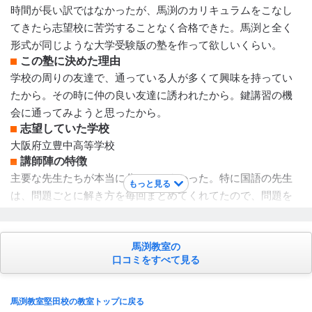
時間が長い訳ではなかったが、馬渕のカリキュラムをこなし
電話連絡 / メール連絡 / 塾専用アプリ
てきたら志望校に苦労することなく合格できた。馬渕と全く
アクセス・周りの環境
形式が同じような大学受験版の塾を作って欲しいくらい。
駅のすぐ近くでとてもいいです！
この塾に決めた理由
学校の周りの友達で、通っている人が多くて興味を持ってい
たから。その時に仲の良い友達に誘われたから。鍵講習の機
会に通ってみようと思ったから。
志望していた学校
大阪府立豊中高等学校
講師陣の特徴
主要な先生たちが本当に分かりやすかった。特に国語の先生
もっと見る
は、問題ごとに解き方を毎回まとめてくれてたので、問題を
重ねる毎に解き方が定着していって、元々国語が入試問題も
周りの人と同じくらいまたはそれ以上点数を取れるようにな
馬渕教室の
った。
口コミをすべて見る
カリキュラムについて
学校の授業に比べて、進度が早くて学校の授業は楽になっ
た。進むのは早いけれど、教え方がわかりやすく、難しいと
馬渕教室堅田校の教室トップに戻る