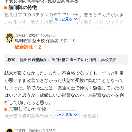
平安女学院高等学校 / 比叡山高等学校
講師陣の特徴
塾長はプロのベテランの先生でしたが、怒ると怖く声が大き
もっと見る
い先生です。教え方は難しく分からくて教えてほしいですと
個別で聞きに行くとどこか分からないのかと毎回聞かれま
回答日：2024年10月27日
す。若いイケメンな先生もいました。その先生は優しいで
馬渕教室 堅田校 保護者 の口コミ
す。
総合評価：
2
カリキュラムについて
実施しているカリキュラムは高レベルで難しかったです。数
教室：
堅田校
通塾頻度：
週2日
塾に通っていた目的：
高校受験
学や英語、全ての教科が難しい応用問題ばかりで苦労しまし
た。 高校受験用の問題で大人でも頭を抱えるレベルのものが
結果が良くなかった。また、不合格であっても、ずっと判定
多いです。数学は図形の問題や計算の問題など全て応用で見
が悪いまま改善できなかった状態で受験に臨むこととなって
た事ないような問題がたくさんありました。
しまった。塾での生活は、友達同士で仲良く勉強していたの
保護者への連絡手段
はいいと思うが、成績にいい影響なのか、悪影響なのかを判
電話連絡 / 塾専用アプリ
断して頂けたらと思う。
アクセス・周りの環境
志望していた学校
駅から近くて通いやすかったです。
もっと見る
滋賀県立膳所高等学校 / 大谷高等学校（大阪府）
回答日：2024年10月26日