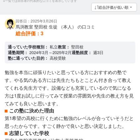
※一覧では回答者の代表的な口コミを表示しています
総合評価が低い順
回答日：2025年3月26日
馬渕教室 堅田校 生徒 （本人） の口コミ
総合評価：
3
通っていた学校種別：
私立
教室：
堅田校
通塾期間：
2024年3月～2025年2月
通塾頻度：
週3日
塾に通っていた目的：
高校受験
勉強を本当に頑張りたいと思っている方におすすめの塾で
す。やる気のある方には先生たちもとことん付き合って教え
てくれる先生方です。設備なども充実しているので気になる
方は1度お試しに行ってみて授業の雰囲気や先生の教え方を見
てみても良いと思います。
この塾に決めた理由
第1希望の高校に行くために勉強のレベルが合っていそうだと
思ったからです。すごく静かで良いと思い決定しました。
志望していた学校