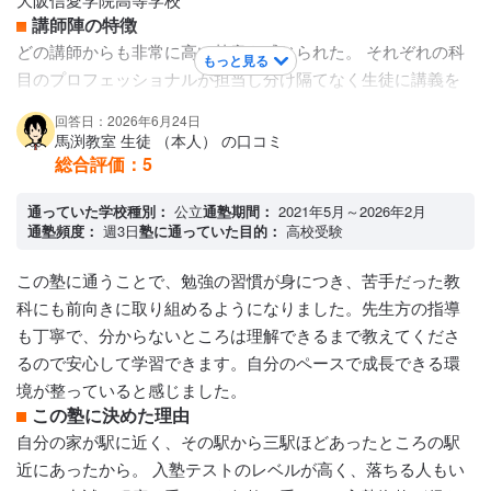
講師陣の特徴
どの講師からも非常に高い熱意を感じられた。 それぞれの科
もっと見る
目のプロフェッショナルが担当し分け隔てなく生徒に講義を
している印象があった。主観ではあるが洞察力に長けた講師
回答日：2026年6月24日
が多かったように思えたのは個別面談で学力以外の話になっ
馬渕教室 生徒 （本人） の口コミ
た時に気づいた。
総合評価：
5
カリキュラムについて
学力テストにて生徒の学力レベルでクラス分けをして生徒の
通っていた学校種別：
公立
通塾期間：
2021年5月～2026年2月
通塾頻度：
週3日
塾に通っていた目的：
高校受験
レベルに応じた講義が執り行われており、定期テストで各生
徒の学力の変化に応じてクラス分けが定期的に行われており
この塾に通うことで、勉強の習慣が身につき、苦手だった教
一教室の生徒の学力レベルのバランスの取れた構成になって
科にも前向きに取り組めるようになりました。先生方の指導
いる
も丁寧で、分からないところは理解できるまで教えてくださ
保護者への連絡手段
るので安心して学習できます。自分のペースで成長できる環
電話連絡 / メール連絡
境が整っていると感じました。
アクセス・周りの環境
この塾に決めた理由
都心部で夜も明るく人通りも多い
自分の家が駅に近く、その駅から三駅ほどあったところの駅
近にあったから。 入塾テストのレベルが高く、落ちる人もい