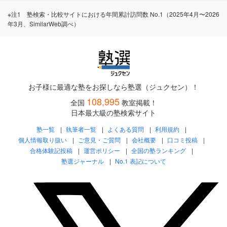
※注1 塾検索・比較サイトにおける年間累計訪問数 No.1（2025年4月〜2026
年3月、SimilarWeb調べ）
お子様に最適な塾をお探しなら塾選（ジュクセン）！
108,995
全国
教室掲載！
日本最大級の塾検索サイト
塾一覧
執筆者一覧
よくある質問
利用規約
個人情報取り扱い
ご意見・ご質問
会社概要
口コミ投稿
合格体験記投稿
運営ポリシー
全国の塾ランキング
塾選ジャーナル
No.1 表記について