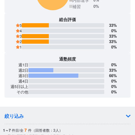
補習
0%
総合評価
5
33%
4
0%
3
33%
2
33%
1
0%
通塾頻度
週1日
0%
週2日
33%
週3日
66%
週4日
0%
週5日以上
0%
その他
0%
絞り込み
7
1～7
件目/全
件（回答者数：3人）