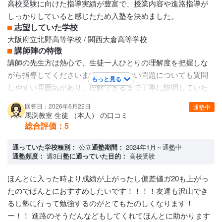
高校受験に向けた指導実績が豊富で、授業内容や進路指導が
アクセス・周りの環境
しっかりしていると感じたため入塾を決めました。
駅近
志望していた学校
大阪府立北野高等学校 / 関西大倉高等学校
講師陣の特徴
講師の先生方は熱心で、生徒一人ひとりの理解度を把握しな
がら指導してくださいます。分からない問題についても質問
もっと見る
しやすい雰囲気があり、理解できるまで丁寧に説明していた
だけました。進路相談にも親身に対応してくださり、安心し
回答日：2026年6月22日
通塾中
て任せることができました。
馬渕教室 生徒 （本人） の口コミ
カリキュラムについて
総合評価：
5
学校の授業内容を踏まえながら、受験を見据えた発展的な内
容まで学べるカリキュラムになっています。定期テスト対策
通っていた学校種別：
公立
通塾期間：
2024年1月～通塾中
通塾頻度：
週3日
塾に通っていた目的：
高校受験
と受験対策の両方がバランス良く組み込まれており、段階的
に学力を伸ばせる構成だと感じました。学習状況に応じて復
ほんとに入った時より成績が上がったし偏差値ガ20も上がっ
習や演習の機会も設けられているため、理解の定着につなが
たのでほんとにおすすめしたいです！！！！友達も沢山でき
りました。
るし塾に行って勉強するのがとてもたのしくなります！
保護者への連絡手段
ー！！ 進路のそうだんなどもしてくれてほんとに助かります
塾専用アプリ