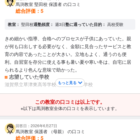
馬渕教室 堅田校 保護者 の口コミ
総合評価：
5
教室：
堅田校
通塾頻度：
週3日
塾に通っていた目的：
高校受験
きめ細かい指導、合格へのプロセスが子供にあっていた。親
が何も口出しする必要がなく、金額に見合ったサービスと教
育の内容であったことが大きい。立地もよく、通うのも便
利。自習室を存分に使える事も暑い夏や寒い冬は、自宅に居
られるより色んな意味で助かった。
志望していた学校
もっと見る
滋賀県立草津東高等学校 / 比叡山高等学校
この教室の口コミは以上です。
※以下は馬渕教室全体の口コミを表示しています。
回答日：2026年6月27日
馬渕教室 保護者 （母親） の口コミ
総合評価：
5