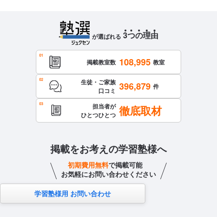
ころがあっても、家で復習したり、先生に聞いたりすればつ
いていけるぐらいでとても楽しかった。学期ごとにある大き
なテストではわからないところが明確になってよかった
3
つ
の
理
由
保護者への連絡手段
が選ばれる
塾専用アプリ
アクセス・周りの環境
108,995
掲載教室数
教室
自転車で通いやすい場所にあり、自習室にも気軽に行くこと
生徒・ご家族
ができた。また、雨の時も親が送り迎えしてくれたが、自分
396,879
件
口コミ
でも行ける距離だったため、通塾で困ることはなく、通いや
担当者が
徹底取材
すかった。
ひとつひとつ
掲載をお考えの学習塾様へ
初期費用無料
で掲載可能
お気軽にお問い合わせください
学習塾様用 お問い合わせ