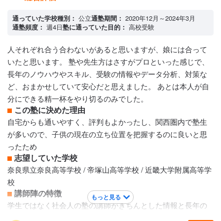
通っていた学校種別：
公立
通塾期間：
2020年12月～2024年3月
通塾頻度：
週4日
塾に通っていた目的：
高校受験
人それぞれ合う合わないがあると思いますが、娘には合って
いたと思います。 塾や先生方はさすがプロといった感じで、
長年のノウハウやスキル、受験の情報やデータ分析、対策な
ど、おまかせしていて安心だと思えました。 あとは本人が自
分にできる精一杯をやり切るのみでした。
この塾に決めた理由
自宅からも通いやすく、評判もよかったし、関西圏内で塾生
が多いので、子供の現在の立ち位置を把握するのに良いと思
ったため
志望していた学校
奈良県立奈良高等学校 / 帝塚山高等学校 / 近畿大学附属高等学
校
講師陣の特徴
もっと見る
学生ではなく社会人の塾の講師がきちんとした情報と長年の
経験スキルのもとしっかりと指導してくれるので安心です。