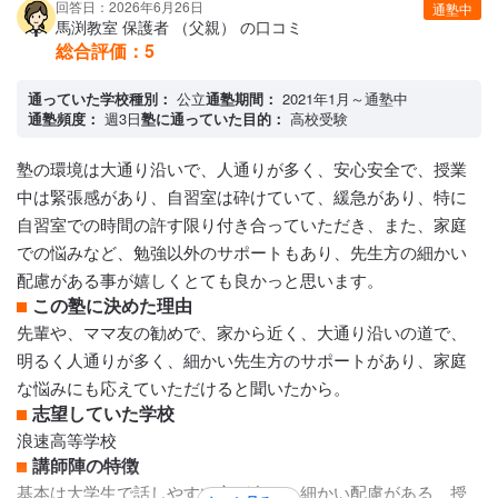
回答日：2026年6月26日
通塾中
どの先生も優しいので質問もしやすいですし、とてもわかり
馬渕教室 保護者 （父親） の口コミ
やすいです。 入室説明会で見た授業がわかりやすいなと感じ
総合評価：
5
ました。
通っていた学校種別：
カリキュラムについて
公立
通塾期間：
2021年1月～通塾中
通塾頻度：
週3日
塾に通っていた目的：
高校受験
偏差値でクラスを分けているので自分のレベルに合った授業
が受けられます。 年間のカリキュラムがしっかりと組まれて
塾の環境は大通り沿いで、人通りが多く、安心安全で、授業
います。ひとつの単元を塾、学校、テスト前、講習といった
中は緊張感があり、自習室は砕けていて、緩急があり、特に
タイミングで複数回反復で学習するのできちんと学力が定着
自習室での時間の許す限り付き合っていただき、また、家庭
します。
での悩みなど、勉強以外のサポートもあり、先生方の細かい
保護者への連絡手段
配慮がある事が嬉しくとても良かっと思います。
電話連絡 / 塾専用アプリ
この塾に決めた理由
アクセス・周りの環境
先輩や、ママ友の勧めで、家から近く、大通り沿いの道で、
駅前で人通りも多く、明るい場所にあるので夜に通うのも不
明るく人通りが多く、細かい先生方のサポートがあり、家庭
安はないし、スクールバスもあるので送迎の心配もなくて良
な悩みにも応えていただけると聞いたから。
い。
志望していた学校
浪速高等学校
講師陣の特徴
基本は大学生で話しやすい方が多く、細かい配慮がある、授