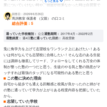
もっと見る
業についていけない時や、宿題が出来なかった時は自習室で
時間の許す限り付き合っていただき、家庭環境での対応策や
回答日：2026年6月26日
勉強以外の悩みなど多岐にわたりサポートいていただきまし
馬渕教室 保護者 （父親） の口コミ
た。
総合評価：
5
カリキュラムについて
何回かクラス分けがあり、子どもの学力に合わせたり、宿題
通っていた学校種別：
公立
通塾期間：
2017年4月～2022年2月
通塾頻度：
週4日
塾に通っていた目的：
高校受験
量に合わせたりしてクラスを選び、我が子は、やりたかった
クラブ活動との両立を選び宿題量が少なく、志望校にはいれ
兎に角学力を上げて志望校をワンランク上にあげたい！ある
るくらいのクラスを選び希望を叶えました。
いは何がなんでも志望校に合格したい！そんな志のある生徒
保護者への連絡手段
には講師も徹底してリード、フォローをしてくれる万全の体
LINE連絡
制が整った塾の一つだと思う。生徒のやる気と塾の熱意がマ
アクセス・周りの環境
ッチすれば最強のタッグになる可能性のある塾だと思う
大通り沿いで明るく人通りが多い
この塾に決めた理由
自宅から徒歩でも通える距離感と校風が良かったのと姉がそ
の塾に通っていて学力が上がりある程度内容を把握していた
から。
志望していた学校
大阪信愛学院高等学校