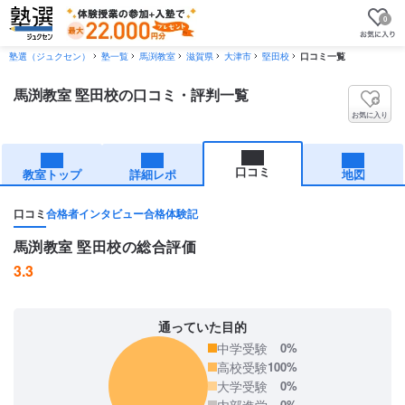
0
塾選（ジュクセン）
塾一覧
馬渕教室
滋賀県
大津市
堅田校
口コミ一覧
馬渕教室 堅田校の口コミ・評判一覧
お気に入り
口コミ
教室トップ
詳細レポ
地図
口コミ
合格者インタビュー
合格体験記
馬渕教室 堅田校の総合評価
3.3
通っていた目的
中学受験
0%
高校受験
100%
大学受験
0%
内部進学
0%