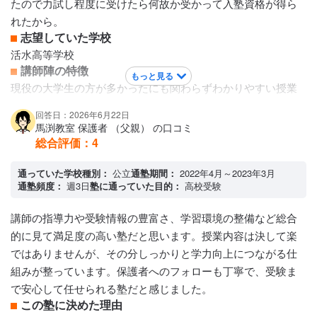
たので力試し程度に受けたら何故か受かって入塾資格が得ら
れたから。
志望していた学校
活水高等学校
講師陣の特徴
もっと見る
現役の大学生の方が多かったにも関わらずわかりやすい授業
だった。しかし、わかりやすい先生とわかりにくい先生での
回答日：2026年6月22日
差が大きく、テストを元に考える際の授業で特に差ができて
馬渕教室 保護者 （父親） の口コミ
いる印象だった。 個人的に授業後に質問に行った際などは快
総合評価：
4
く質問を受けてくださり、質問などはしやすかった。
通っていた学校種別：
カリキュラムについて
公立
通塾期間：
2022年4月～2023年3月
通塾頻度：
週3日
塾に通っていた目的：
高校受験
テスト前カリキュラムが特に充実していた。他にもレベル別
に分けられたクラスごとの授業は一人一人に寄り添ったカリ
講師の指導力や受験情報の豊富さ、学習環境の整備など総合
キュラムが組まれていて授業が受けやすい印象を受けた。 カ
的に見て満足度の高い塾だと思います。授業内容は決して楽
リキュラムの進みは早めで、予習復習の指導も充実していた
ではありませんが、その分しっかりと学力向上につながる仕
ので学校での成績が上がった。 授業にもついて行きやすかっ
組みが整っています。保護者へのフォローも丁寧で、受験ま
た。
で安心して任せられる塾だと感じました。
保護者への連絡手段
この塾に決めた理由
塾専用アプリ