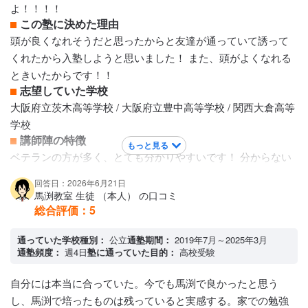
よ！！！！
アクセス・周りの環境
この塾に決めた理由
大通りに面しており通塾しやすい立地です。周辺も比較的明
頭が良くなれそうだと思ったからと友達が通っていて誘って
るく、夜間でも安心して通わせることができました。
くれたから入塾しようと思いました！ また、頭がよくなれる
ときいたからです！！
志望していた学校
大阪府立茨木高等学校 / 大阪府立豊中高等学校 / 関西大倉高等
学校
講師陣の特徴
もっと見る
ベテランの方が多く、とても分かりやすいです！ 分からない
ところもしっかり教えてくれます！ プリントなども印刷して
回答日：2026年6月21日
くれて、家庭学習もしっかり応援してくれます！優しい方が
馬渕教室 生徒 （本人） の口コミ
多いです！ あまり怒られませんよ！
総合評価：
5
カリキュラムについて
基本問題→標準問題→発展問題の順です！ カラーはある教科
通っていた学校種別：
公立
通塾期間：
2019年7月～2025年3月
通塾頻度：
週4日
塾に通っていた目的：
高校受験
とない教科があります！！ 図や絵などが乗っていてとてもわ
かりやすいですよー！！やることが決まっていて休んでも後
自分には本当に合っていた。今でも馬渕で良かったと思う
から何をやるか見返せますよ！！！！
し、馬渕で培ったものは残っていると実感する。家での勉強
保護者への連絡手段