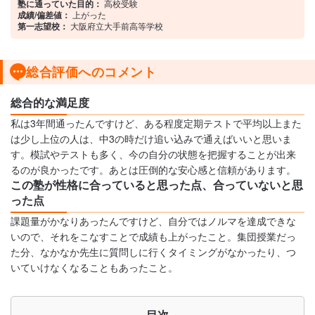
塾に通っていた目的：
高校受験
成績/偏差値：
上がった
第一志望校：
大阪府立大手前高等学校
総合評価へのコメント
総合的な満足度
私は3年間通ったんですけど、ある程度定期テストで平均以上また
は少し上位の人は、中3の時だけ追い込みで通えばいいと思いま
す。模試やテストも多く、今の自分の状態を把握することが出来
るのが良かったです。あとは圧倒的な安心感と信頼があります。
この塾が性格に合っていると思った点、合っていないと思
った点
課題量がかなりあったんですけど、自分ではノルマを達成できな
いので、それをこなすことで成績も上がったこと。集団授業だっ
た分、なかなか先生に質問しに行くタイミングがなかったり、つ
いていけなくなることもあったこと。
目次