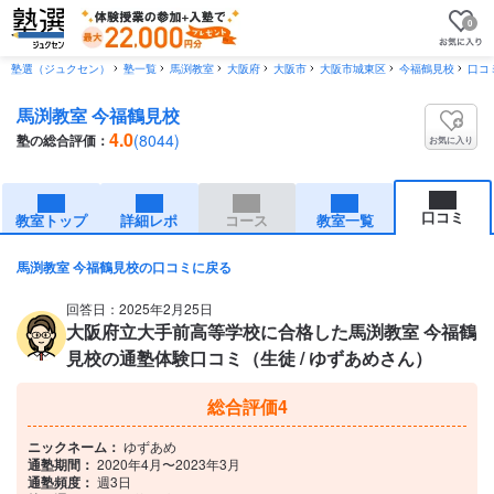
0
塾選（ジュクセン）
塾一覧
馬渕教室
大阪府
大阪市
大阪市城東区
今福鶴見校
口コ
馬渕教室 今福鶴見校
4.0
(8044)
塾の総合評価：
お気に入り
口コミ
教室トップ
詳細レポ
コース
教室一覧
馬渕教室 今福鶴見校の口コミに戻る
回答日：2025年2月25日
大阪府立大手前高等学校に合格した馬渕教室 今福鶴
見校の通塾体験口コミ（生徒 / ゆずあめさん）
総合評価
4
ニックネーム：
ゆずあめ
通塾期間：
2020年4月〜2023年3月
通塾頻度：
週3日