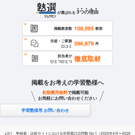
3
つ
の
理
由
が選ばれる
108,995
掲載教室数
教室
生徒・ご家族
396,879
件
口コミ
担当者が
徹底取材
ひとつひとつ
掲載をお考えの学習塾様へ
初期費用無料
で掲載可能
お気軽にお問い合わせください
学習塾様用 お問い合わせ
※注1 塾検索・比較サイトにおける年間累計訪問数 No.1（2025年4月〜2026