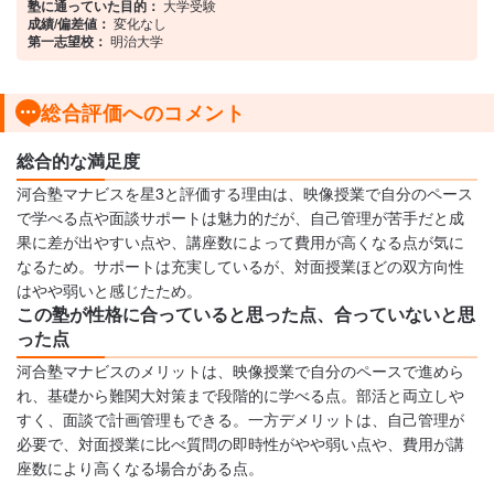
塾に通っていた目的：
大学受験
成績/偏差値：
変化なし
第一志望校：
明治大学
総合評価へのコメント
総合的な満足度
河合塾マナビスを星3と評価する理由は、映像授業で自分のペース
で学べる点や面談サポートは魅力的だが、自己管理が苦手だと成
果に差が出やすい点や、講座数によって費用が高くなる点が気に
なるため。サポートは充実しているが、対面授業ほどの双方向性
はやや弱いと感じたため。
この塾が性格に合っていると思った点、合っていないと思
った点
河合塾マナビスのメリットは、映像授業で自分のペースで進めら
れ、基礎から難関大対策まで段階的に学べる点。部活と両立しや
すく、面談で計画管理もできる。一方デメリットは、自己管理が
必要で、対面授業に比べ質問の即時性がやや弱い点や、費用が講
座数により高くなる場合がある点。