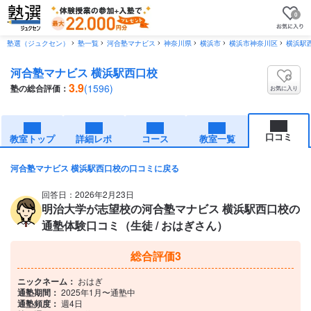
0
塾選（ジュクセン）
塾一覧
河合塾マナビス
神奈川県
横浜市
横浜市神奈川区
横浜駅
河合塾マナビス 横浜駅西口校
3.9
(1596)
塾の総合評価：
お気に入り
口コミ
教室トップ
詳細レポ
コース
教室一覧
河合塾マナビス 横浜駅西口校の口コミに戻る
回答日：2026年2月23日
明治大学が志望校の河合塾マナビス 横浜駅西口校の
通塾体験口コミ（生徒 / おはぎさん）
総合評価
3
ニックネーム：
おはぎ
通塾期間：
2025年1月〜通塾中
通塾頻度：
週4日