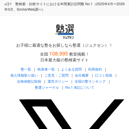
※注1 塾検索・比較サイトにおける年間累計訪問数 No.1（2025年4月〜2026
年3月、SimilarWeb調べ）
お子様に最適な塾をお探しなら塾選（ジュクセン）！
108,995
全国
教室掲載！
日本最大級の塾検索サイト
塾一覧
執筆者一覧
よくある質問
利用規約
個人情報取り扱い
ご意見・ご質問
会社概要
口コミ投稿
合格体験記投稿
運営ポリシー
全国の塾ランキング
塾選ジャーナル
No.1 表記について