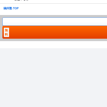
鷗州塾 TOP
無
料