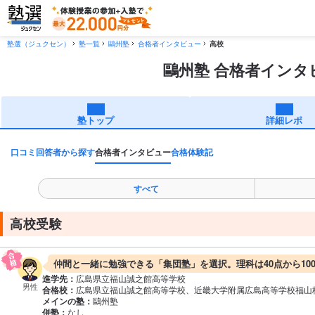
塾選（ジュクセン）
塾一覧
鷗州塾
合格者インタビュー
高校
鷗州塾 合格者インタ
塾トップ
詳細レポ
口コミ
回答者から探す
合格者インタビュー
合格体験記
すべて
高校受験
仲間と一緒に勉強できる「集団塾」を選択。理科は40点から10
進学先：
広島県立福山誠之館高等学校
男性
合格校：
広島県立福山誠之館高等学校、近畿大学附属広島高等学校福山
メインの塾：
鷗州塾
併塾：
なし