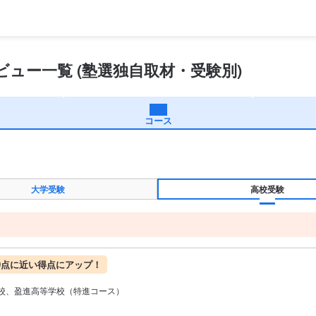
ビュー一覧
(塾選独自取材・受験別)
コース
大学受験
高校受験
0点に近い得点にアップ！
校、盈進高等学校（特進コース）