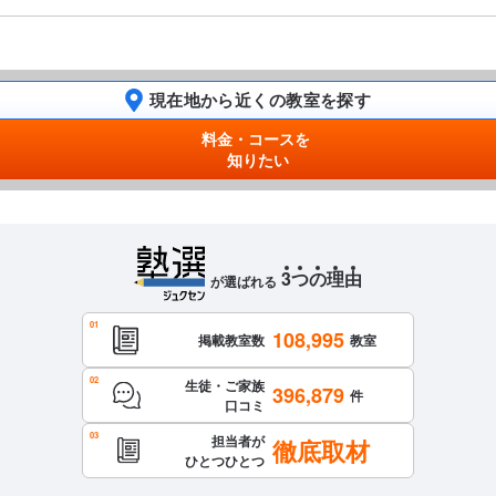
現在地から近くの教室を探す
料金・コースを
知りたい
3
つ
の
理
由
が選ばれる
108,995
掲載教室数
教室
生徒・ご家族
396,879
件
口コミ
担当者が
徹底取材
ひとつひとつ