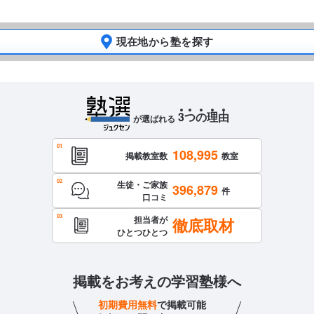
現在地から塾を探す
3
つ
の
理
由
が選ばれる
108,995
掲載教室数
教室
生徒・ご家族
396,879
件
口コミ
担当者が
徹底取材
ひとつひとつ
掲載をお考えの学習塾様へ
初期費用無料
で掲載可能