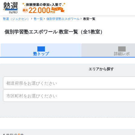
塾選（ジュクセン）
塾一覧
個別学習塾エスポワール
教室一覧
個別学習塾エスポワール 教室一覧（全1教室）
塾トップ
詳細レポ
エリアから探す
都道府県をお選びください
市区町村をお選びください
1
件目/全
件