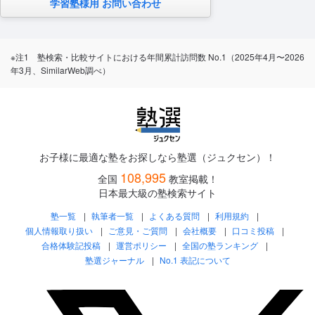
学習塾様用 お問い合わせ
※注1 塾検索・比較サイトにおける年間累計訪問数 No.1（2025年4月〜2026
年3月、SimilarWeb調べ）
お子様に最適な塾をお探しなら塾選（ジュクセン）！
108,995
全国
教室掲載！
日本最大級の塾検索サイト
塾一覧
執筆者一覧
よくある質問
利用規約
個人情報取り扱い
ご意見・ご質問
会社概要
口コミ投稿
合格体験記投稿
運営ポリシー
全国の塾ランキング
塾選ジャーナル
No.1 表記について