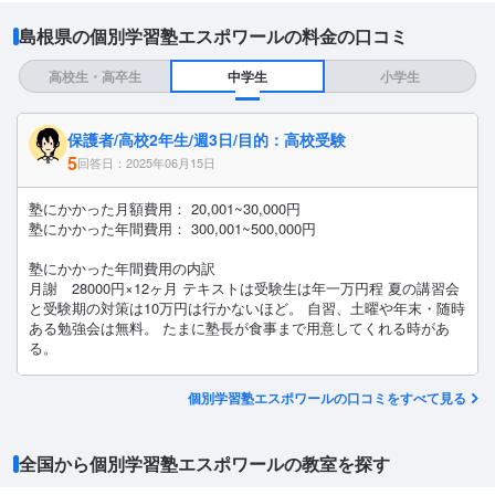
島根県の個別学習塾エスポワールの料金の口コミ
高校生・高卒生
中学生
小学生
保護者/高校2年生/週3日/目的：高校受験
5
回答日：2025年06月15日
塾にかかった月額費用： 20,001~30,000円
塾にかかった年間費用： 300,001~500,000円
塾にかかった年間費用の内訳
月謝 28000円×12ヶ月 テキストは受験生は年一万円程 夏の講習会
と受験期の対策は10万円は行かないほど。 自習、土曜や年末・随時
ある勉強会は無料。 たまに塾長が食事まで用意してくれる時があ
る。
個別学習塾エスポワールの口コミをすべて見る
全国から個別学習塾エスポワールの教室を探す