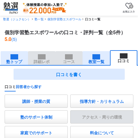
0
塾選（ジュクセン）
塾一覧
個別学習塾エスポワール
口コミ一覧
個別学習塾エスポワールの口コミ・評判一覧（全5件）
5.0
(5)
口コミ
塾トップ
詳細レポ
コース
教室一覧
口コミを書く
口コミ
回答者から探す
講師・授業の質
指導方針・カリキュラム
塾のサポート体制
アクセス・周りの環境
家庭でのサポート
料金について