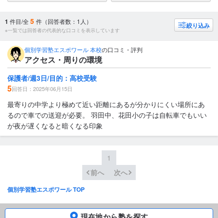
5
1
件目/全
件（回答者数：1人）
絞り込み
※一覧では回答者の代表的な口コミを表示しています
個別学習塾エスポワール 本校
の口コミ・評判
アクセス・周りの環境
保護者/週3日/目的：高校受験
5
回答日：2025年06月15日
最寄りの中学より極めて近い距離にあるが分かりにくい場所にあ
るので車での送迎が必要。 羽田中、花田小の子は自転車でもいい
が夜が遅くなると暗くなる印象
1
前へ
次へ
個別学習塾エスポワール TOP
現在地から塾を探す