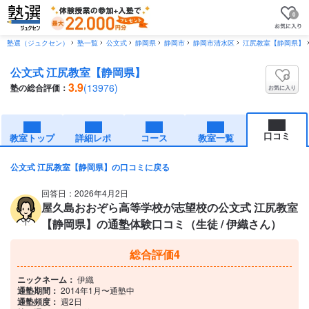
0
塾選（ジュクセン）
塾一覧
公文式
静岡県
静岡市
静岡市清水区
江尻教室【静岡県】
公文式 江尻教室【静岡県】
3.9
(13976)
塾の総合評価：
お気に入り
口コミ
教室トップ
詳細レポ
コース
教室一覧
公文式 江尻教室【静岡県】の口コミに戻る
回答日：2026年4月2日
屋久島おおぞら高等学校が志望校の公文式 江尻教室
【静岡県】の通塾体験口コミ（生徒 / 伊織さん）
総合評価
4
ニックネーム：
伊織
通塾期間：
2014年1月〜通塾中
通塾頻度：
週2日