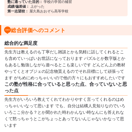
塾に通っていた目的：
学校の学習の補習
成績/偏差値：
上がった
第一志望校：
屋久島おおぞら高等学校
総合評価へのコメント
総合的な満足度
先生方は教えるのも丁寧だし雑談とかも気軽に話してくれるとこ
も含めていっぱいお世話になっております パズルとか数字版とか
もあるし勉強しながら遊べるとこも楽しいです どんどん上の教材
やってくとオブジェの記念物貰えるのでそれ目標にして頑張って
ます がちめにめっちゃいいので他の方々にもおすすめしたいです
この塾が性格に合っていると思った点、合っていないと思
った点
先生方がいろいろ教えてくれてわかりやすく言ってくれるのはめ
っちゃいいなって思います でも、自分は結構人見知りなのでいろ
いろここ分かる？とか聞かれた時わかんない時なんにも答えれな
くて黙っちゃうとこがちょっとあってないんじゃないかなって思
います