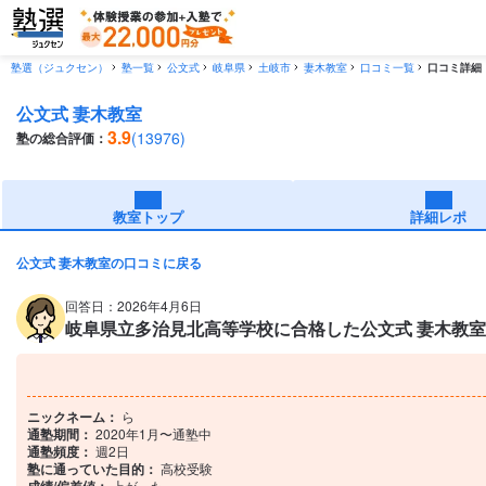
塾選（ジュクセン）
塾一覧
公文式
岐阜県
土岐市
妻木教室
口コミ一覧
口コミ詳細
公文式 妻木教室
3.9
(13976)
塾の総合評価：
教室トップ
詳細レポ
公文式 妻木教室の口コミに戻る
回答日：2026年4月6日
岐阜県立多治見北高等学校に合格した公文式 妻木教室の
ニックネーム：
ら
通塾期間：
2020年1月〜通塾中
通塾頻度：
週2日
塾に通っていた目的：
高校受験
上がった