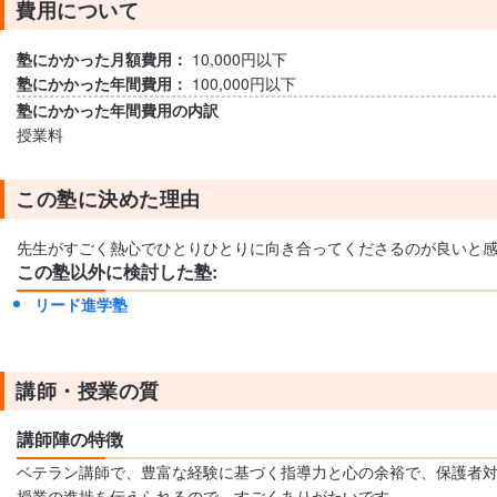
費用について
塾にかかった月額費用：
10,000円以下
塾にかかった年間費用：
100,000円以下
塾にかかった年間費用の内訳
授業料
この塾に決めた理由
先生がすごく熱心でひとりひとりに向き合ってくださるのが良いと
この塾以外に検討した塾:
リード進学塾
講師・授業の質
講師陣の特徴
ベテラン講師で、豊富な経験に基づく指導力と心の余裕で、保護者対
授業の進捗を伝えられるので、すごくありがたいです。