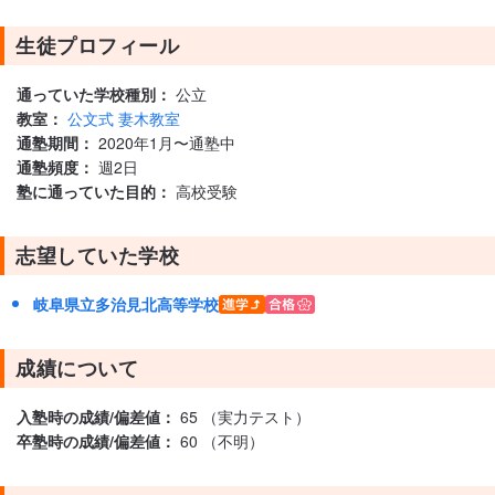
生徒プロフィール
通っていた学校種別：
公立
教室：
公文式 妻木教室
通塾期間：
2020年1月〜通塾中
通塾頻度：
週2日
塾に通っていた目的：
高校受験
志望していた学校
岐阜県立多治見北高等学校
成績について
入塾時の成績/偏差値：
65 （実力テスト）
卒塾時の成績/偏差値：
60 （不明）