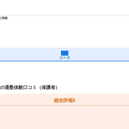
ミ詳細
コース
室の通塾体験口コミ（保護者）
総合評価
5