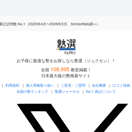
数 No.1（2025年4月〜2026年3月、SimilarWeb調べ）
お子様に最適な塾をお探しなら塾選（ジュクセン）！
108,995
全国
教室掲載！
日本最大級の塾検索サイト
利用規約
個人情報取り扱い
ご意見・ご質問
会社概要
口コミ投稿
全国の塾ランキング
塾選ジャーナル
No.1 表記について