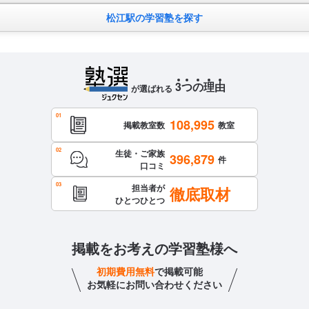
松江駅の学習塾を探す
3
つ
の
理
由
が選ばれる
108,995
掲載教室数
教室
生徒・ご家族
396,879
件
口コミ
担当者が
徹底取材
ひとつひとつ
掲載をお考えの学習塾様へ
初期費用無料
で掲載可能
お気軽にお問い合わせください