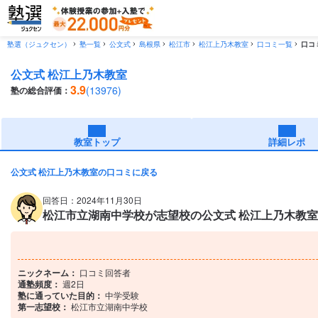
塾選（ジュクセン）
塾一覧
公文式
島根県
松江市
松江上乃木教室
口コミ一覧
口コ
公文式 松江上乃木教室
3.9
(13976)
塾の総合評価：
教室トップ
詳細レポ
公文式 松江上乃木教室の口コミに戻る
回答日：2024年11月30日
松江市立湖南中学校が志望校の公文式 松江上乃木教
ニックネーム：
口コミ回答者
通塾頻度：
週2日
塾に通っていた目的：
中学受験
第一志望校：
松江市立湖南中学校