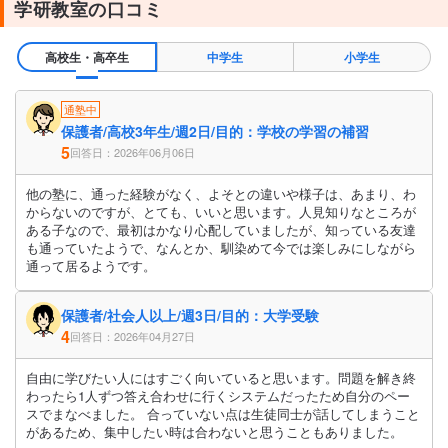
学研教室の口コミ
高校生・高卒生
中学生
小学生
通塾中
保護者/高校3年生/週2日/目的：学校の学習の補習
5
回答日：2026年06月06日
他の塾に、通った経験がなく、よそとの違いや様子は、あまり、わ
からないのですが、とても、いいと思います。人見知りなところが
ある子なので、最初はかなり心配していましたが、知っている友達
も通っていたようで、なんとか、馴染めて今では楽しみにしながら
通って居るようです。
保護者/社会人以上/週3日/目的：大学受験
4
回答日：2026年04月27日
自由に学びたい人にはすごく向いていると思います。問題を解き終
わったら1人ずつ答え合わせに行くシステムだったため自分のペー
スでまなべました。 合っていない点は生徒同士が話してしまうこと
があるため、集中したい時は合わないと思うこともありました。