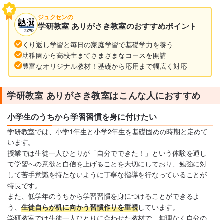
ジュクセンの
学研教室 ありがさき教室のおすすめポイント
くり返し学習と毎日の家庭学習で基礎学力を養う
幼稚園から高校生までさまざまなコースを開講
豊富なオリジナル教材！基礎から応用まで幅広く対応
学研教室 ありがさき教室はこんな人におすすめ
小学生のうちから学習習慣を身に付けたい
学研教室では、小学1年生と小学2年生を基礎固めの時期と定めて
います。
授業では生徒一人ひとりが「自分でできた！」という体験を通し
て学習への意欲と自信を上げることを大切にしており、勉強に対
して苦手意識を持たないように丁寧な指導を行なっていることが
特長です。
また、低学年のうちから学習習慣を身につけることができるよ
う、
生徒自らが机に向かう習慣作りを重視
しています。
学研教室では生徒一人ひとりに合わせた教材で、無理なく自分の