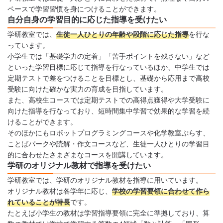
ペースで学習習慣を身につけることができます。
自分自身の学習目的に応じた指導を受けたい
学研教室では、
生徒一人ひとりの年齢や段階に応じた指導
を行な
っています。
小学生では「基礎学力の定着」「苦手ポイントを残さない」など
といった学習目標に応じて指導を行なっているほか、中学生では
定期テストで差をつけることを目標とし、基礎から応用まで高校
受験に向けた確かな実力の育成を目指しています。
また、高校生コースでは定期テストでの高得点獲得や大学受験に
向けた指導を行なっており、短時間集中学習で効果的な学習を続
けることができます。
そのほかにもロボットプログラミングコースや化学教室ぷらす、
ことばパークや読解・作文コースなど、生徒一人ひとりの学習目
的に合わせたさまざまなコースを開講しています。
学研のオリジナル教材で指導を受けたい
学研教室では、学研のオリジナル教材を指導に用いています。
オリジナル教材は各学年に応じ、
学校の学習要領に合わせて作ら
れていることが特長
です。
たとえば小学生の教材は学習指導要領に完全に準拠しており、算