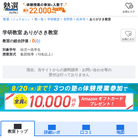
0
塾選（ジュクセン）
塾一覧
学研教室
長野県
松本市
ありがさき教室
学研教室 ありがさき教室
0
お気に入り
(0)
教室の総合評価：
幼児〜高卒生
対象学年
集団指導（10名以上）
授業形式
現在、当サイトからの資料請求・お問い合わせ等の
受付は行っておりません
教室トップ
詳細レポ
口コミ
地図