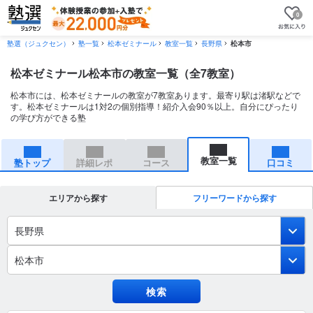
0
塾選（ジュクセン）
塾一覧
松本ゼミナール
教室一覧
長野県
松本市
松本ゼミナール松本市の教室一覧（全7教室）
松本市には、松本ゼミナールの教室が7教室あります。最寄り駅は渚駅などで
す。松本ゼミナールは1対2の個別指導！紹介入会90％以上。自分にぴったり
の学び方ができる塾
教室一覧
塾トップ
詳細レポ
コース
口コミ
エリアから探す
フリーワードから探す
長野県
松本市