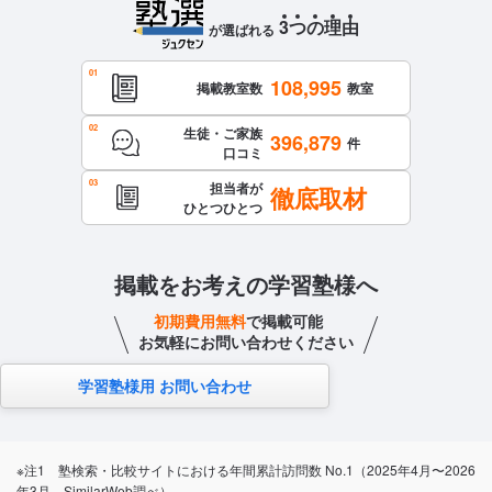
3
つ
の
理
由
が選ばれる
108,995
掲載教室数
教室
生徒・ご家族
396,879
件
口コミ
担当者が
徹底取材
ひとつひとつ
掲載をお考えの学習塾様へ
初期費用無料
で掲載可能
お気軽にお問い合わせください
学習塾様用 お問い合わせ
※注1 塾検索・比較サイトにおける年間累計訪問数 No.1（2025年4月〜2026
年3月、SimilarWeb調べ）