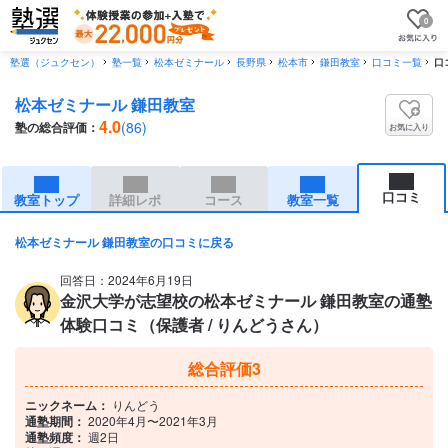
0
塾選（ジュクセン）
塾一覧
松本ゼミナール
長野県
松本市
鎌田教室
口コミ一覧
口
松本ゼミナール 鎌田教室
4.0
(86)
塾の総合評価：
お気に入り
口コミ
教室トップ
詳細レポ
コース
教室一覧
松本ゼミナール 鎌田教室の口コミに戻る
回答日：2024年6月19日
金沢大学が志望校の松本ゼミナール 鎌田教室の通塾
体験口コミ（保護者 / りんどうさん）
総合評価
3
ニックネーム：
りんどう
通塾期間：
2020年4月〜2021年3月
通塾頻度：
週2日