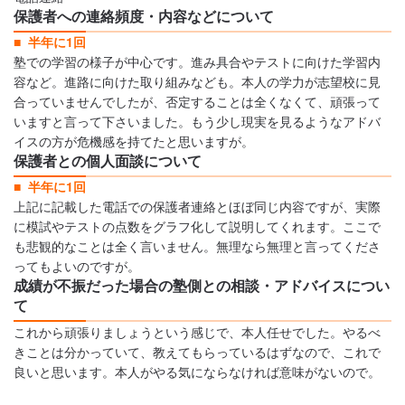
保護者への連絡頻度・内容などについて
半年に1回
塾での学習の様子が中心です。進み具合やテストに向けた学習内
容など。進路に向けた取り組みなども。本人の学力が志望校に見
合っていませんでしたが、否定することは全くなくて、頑張って
いますと言って下さいました。もう少し現実を見るようなアドバ
イスの方が危機感を持てたと思いますが。
保護者との個人面談について
半年に1回
上記に記載した電話での保護者連絡とほぼ同じ内容ですが、実際
に模試やテストの点数をグラフ化して説明してくれます。ここで
も悲観的なことは全く言いません。無理なら無理と言ってくださ
ってもよいのですが。
成績が不振だった場合の塾側との相談・アドバイスについ
て
これから頑張りましょうという感じで、本人任せでした。やるべ
きことは分かっていて、教えてもらっているはずなので、これで
良いと思います。本人がやる気にならなければ意味がないので。