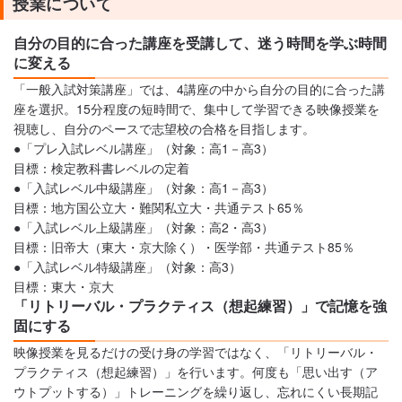
授業について
自分の目的に合った講座を受講して、迷う時間を学ぶ時間
に変える
「一般入試対策講座」では、4講座の中から自分の目的に合った講
座を選択。15分程度の短時間で、集中して学習できる映像授業を
視聴し、自分のペースで志望校の合格を目指します。
●「プレ入試レベル講座」（対象：高1－高3）
目標：検定教科書レベルの定着
●「入試レベル中級講座」（対象：高1－高3）
目標：地方国公立大・難関私立大・共通テスト65％
●「入試レベル上級講座」（対象：高2・高3）
目標：旧帝大（東大・京大除く）・医学部・共通テスト85％
●「入試レベル特級講座」（対象：高3）
目標：東大・京大
「リトリーバル・プラクティス（想起練習）」で記憶を強
固にする
映像授業を見るだけの受け身の学習ではなく、「リトリーバル・
プラクティス（想起練習）」を行います。何度も「思い出す（ア
ウトプットする）」トレーニングを繰り返し、忘れにくい長期記