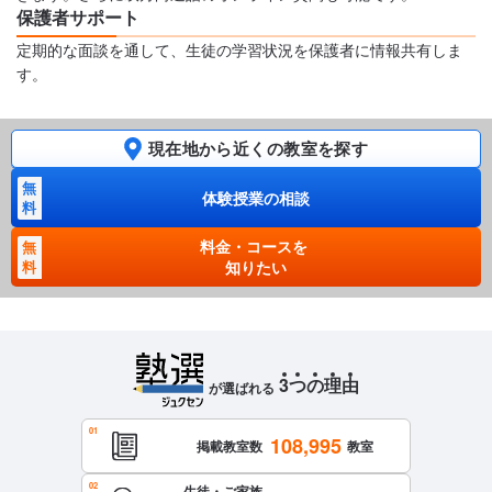
保護者サポート
定期的な面談を通して、生徒の学習状況を保護者に情報共有しま
す。
現在地から近くの教室を探す
無
体験授業の相談
料
料金・コースを
無
料
知りたい
3
つ
の
理
由
が選ばれる
108,995
掲載教室数
教室
生徒・ご家族