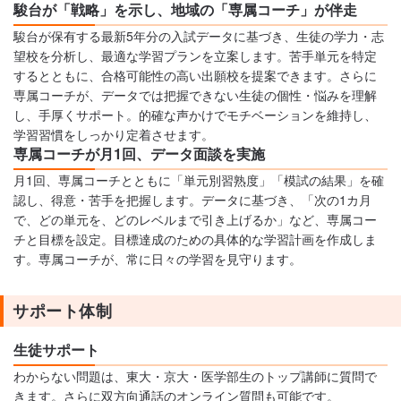
駿台が「戦略」を示し、地域の「専属コーチ」が伴走
駿台が保有する最新5年分の入試データに基づき、生徒の学力・志
望校を分析し、最適な学習プランを立案します。苦手単元を特定
するとともに、合格可能性の高い出願校を提案できます。さらに
専属コーチが、データでは把握できない生徒の個性・悩みを理解
し、手厚くサポート。的確な声かけでモチベーションを維持し、
学習習慣をしっかり定着させます。
専属コーチが月1回、データ面談を実施
月1回、専属コーチとともに「単元別習熟度」「模試の結果」を確
認し、得意・苦手を把握します。データに基づき、「次の1カ月
で、どの単元を、どのレベルまで引き上げるか」など、専属コー
チと目標を設定。目標達成のための具体的な学習計画を作成しま
す。専属コーチが、常に日々の学習を見守ります。
サポート体制
生徒サポート
わからない問題は、東大・京大・医学部生のトップ講師に質問で
きます。さらに双方向通話のオンライン質問も可能です。