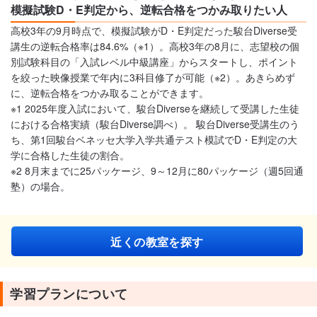
模擬試験D・E判定から、逆転合格をつかみ取りたい人
高校3年の9月時点で、模擬試験がD・E判定だった駿台Diverse受
講生の逆転合格率は84.6%（※1）。高校3年の8月に、志望校の個
別試験科目の「入試レベル中級講座」からスタートし、ポイント
を絞った映像授業で年内に3科目修了が可能（※2）。あきらめず
に、逆転合格をつかみ取ることができます。
※1 2025年度入試において、駿台Diverseを継続して受講した生徒
における合格実績（駿台Diverse調べ）。 駿台Diverse受講生のう
ち、第1回駿台ベネッセ大学入学共通テスト模試でD・E判定の大
学に合格した生徒の割合。
※2 8月末までに25パッケージ、9～12月に80パッケージ（週5回通
塾）の場合。
近くの教室を探す
学習プランについて