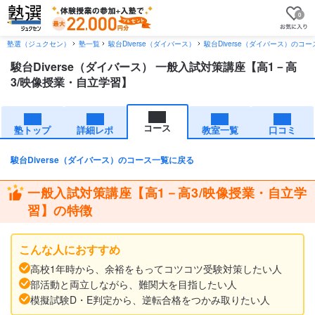
0
塾選（ジュクセン）
塾一覧
駿台Diverse（ダイバース）
駿台Diverse（ダイバース）のコ
駿台Diverse（ダイバース） 一般入試対策講座【高1－高
3/映像授業・自立学習】
コース
塾トップ
詳細レポ
教室一覧
口コミ
駿台Diverse（ダイバース）のコース一覧に戻る
一般入試対策講座【高1－高3/映像授業・自立学
習】の特徴
こんな人におすすめ
高校1年時から、余裕をもってコツコツ受験対策したい人
部活動と両立しながら、難関大を目指したい人
模擬試験D・E判定から、逆転合格をつかみ取りたい人