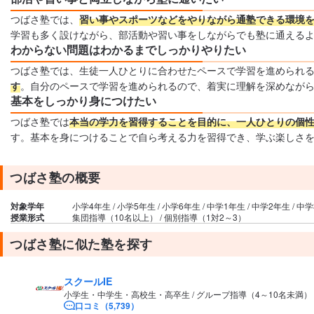
つばさ塾では、
習い事やスポーツなどをやりながら通塾できる環境
学習も多く設けながら、部活動や習い事をしながらでも塾に通える
わからない問題はわかるまでしっかりやりたい
つばさ塾では、生徒一人ひとりに合わせたペースで学習を進められ
す
。自分のペースで学習を進められるので、着実に理解を深めなが
基本をしっかり身につけたい
つばさ塾では
本当の学力を習得することを目的に、一人ひとりの個
す。基本を身につけることで自ら考える力を習得でき、学ぶ楽しさ
つばさ塾の概要
対象学年
小学4年生 / 小学5年生 / 小学6年生 / 中学1年生 / 中学2年生 / 中
授業形式
集団指導（10名以上） / 個別指導（1対2～3）
つばさ塾に似た塾を探す
スクールIE
小学生・中学生・高校生・高卒生 / グループ指導（4～10名未満
口コミ（5,739）