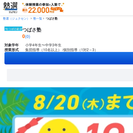
塾選（ジュクセン）
塾一覧
つばさ塾
つばさ塾
0
(0)
対象学年
小学4年生〜中学3年生
授業形式
集団指導（10名以上）
個別指導（1対2～3）