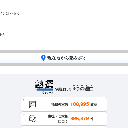
ライン対応あり
あり
現在地から塾を探す
3
つ
の
理
由
が選ばれる
108,995
掲載教室数
教室
生徒・ご家族
396,879
件
口コミ