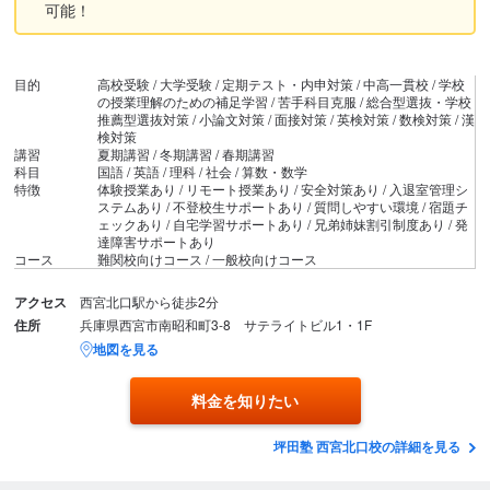
可能！
目的
高校受験 / 大学受験 / 定期テスト・内申対策 / 中高一貫校 / 学校
の授業理解のための補足学習 / 苦手科目克服 / 総合型選抜・学校
推薦型選抜対策 / 小論文対策 / 面接対策 / 英検対策 / 数検対策 / 漢
検対策
講習
夏期講習 / 冬期講習 / 春期講習
科目
国語 / 英語 / 理科 / 社会 / 算数・数学
特徴
体験授業あり / リモート授業あり / 安全対策あり / 入退室管理シ
ステムあり / 不登校生サポートあり / 質問しやすい環境 / 宿題チ
ェックあり / 自宅学習サポートあり / 兄弟姉妹割引制度あり / 発
達障害サポートあり
コース
難関校向けコース / 一般校向けコース
アクセス
西宮北口駅から徒歩2分
住所
兵庫県西宮市南昭和町3-8 サテライトビル1・1F
地図を見る
料金を知りたい
坪田塾 西宮北口校の詳細を見る