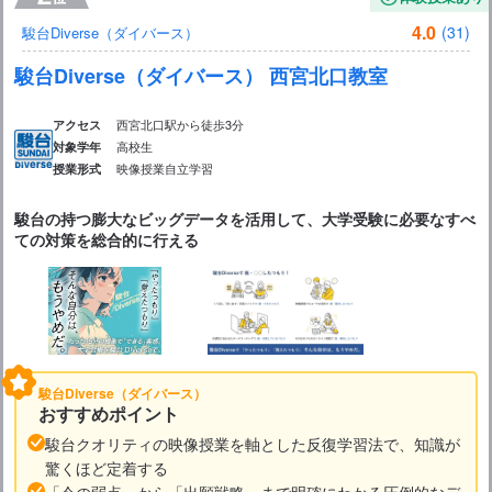
4.0
(31)
駿台Diverse（ダイバース）
駿台Diverse（ダイバース） 西宮北口教室
西宮北口駅から徒歩3分
アクセス
高校生
対象学年
映像授業
自立学習
授業形式
駿台の持つ膨大なビッグデータを活用して、大学受験に必要なすべ
ての対策を総合的に行える
駿台Diverse（ダイバース）
おすすめポイント
駿台クオリティの映像授業を軸とした反復学習法で、知識が
驚くほど定着する
「今の弱点」から「出願戦略」まで明確にわかる圧倒的なデ