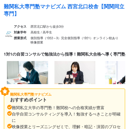
難関私大専門塾マナビズム 西宮北口校舎【関関同立
専門】
西宮北口駅から徒歩3分
アクセス
高校生 / 高卒生
対象学年
個別指導（1対2～3）
完全個別指導（1対1）
オンライン校あり
授業形式
映像授業
1対1の自習コンサルで勉強法から指導！難関私大合格へ導く専門塾
難関私大専門塾マナビズム
おすすめポイント
難関私立大学の専門塾！難関校への合格実績が豊富
自学自習コンサルティングを導入！勉強するべきことが明確
に
映像授業とリーズニングゼミで、理解・暗記・演習のプロセ