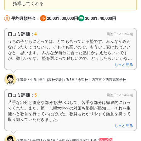
指導してくれる
平均月額料金：
20,001~30,000円
30,001~40,000円
口コミ評価：
4
回答日: 2025年頃
うちの子どもにとっては、とても合っている塾です。みんながみん
なぴったりではないし、そもそも高いので、もう少し安ければいい
なと、思います。 みんなが自分に合った塾にかよえたらいいです
が、難しいかな。 塾を選ぶって難しいので、どうしたらいいかなっ
て考えます。
もっと見る
保護者・中学1年生 (高校受験) / 週3日 / 志望校：西宮市立西宮高等学校
口コミ評価：
5
回答日: 2024年頃
苦手な部分と得意な部分を洗い出して、苦手な部分は徹底的に行っ
てくれた。また、第一志望大学への対策も塾側が熟知し、それを生
徒へと教育を行っていただいた。教員もわかりやすく熱意を持って
取り組んでいただきました。
もっと見る
保護者 (大学受験) / 週2日 / 志望校：関西外国語大学 /
合格