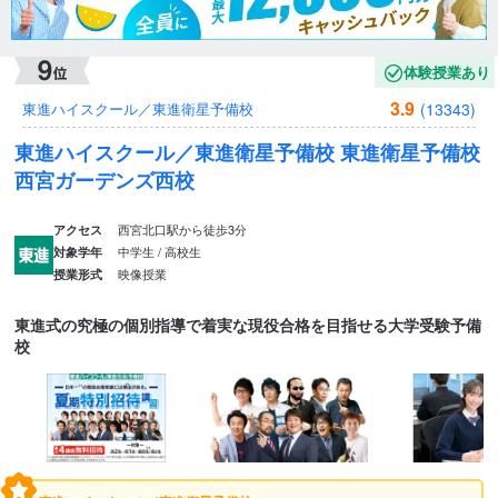
体験授業あり
3.9
(13343)
東進ハイスクール／東進衛星予備校
東進ハイスクール／東進衛星予備校 東進衛星予備校
西宮ガーデンズ西校
西宮北口駅から徒歩3分
アクセス
中学生 / 高校生
対象学年
映像授業
授業形式
東進式の究極の個別指導で着実な現役合格を目指せる大学受験予備
校