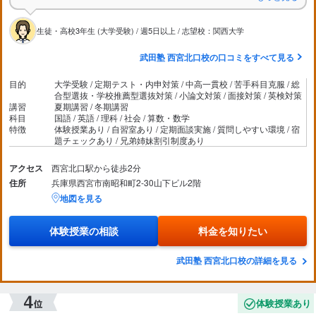
生徒・高校3年生 (大学受験) / 週5日以上 / 志望校：関西大学
武田塾 西宮北口校の口コミをすべて見る
目的
大学受験 / 定期テスト・内申対策 / 中高一貫校 / 苦手科目克服 / 総
合型選抜・学校推薦型選抜対策 / 小論文対策 / 面接対策 / 英検対策
講習
夏期講習 / 冬期講習
科目
国語 / 英語 / 理科 / 社会 / 算数・数学
特徴
体験授業あり / 自習室あり / 定期面談実施 / 質問しやすい環境 / 宿
題チェックあり / 兄弟姉妹割引制度あり
アクセス
西宮北口駅から徒歩2分
住所
兵庫県西宮市南昭和町2-30山下ビル2階
地図を見る
体験授業の相談
料金を知りたい
武田塾 西宮北口校の詳細を見る
体験授業あり