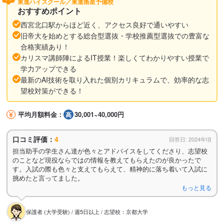
東進ハイスクール／東進衛星予備校
おすすめポイント
西宮北口駅からほど近く、アクセス良好で通いやすい
旧帝大を始めとする総合型選抜・学校推薦型選抜での豊富な
合格実績あり！
カリスマ講師陣によるIT授業！楽しくてわかりやすい授業で
学力アップできる
最新のAI技術を取り入れた個別カリキュラムで、効率的な志
望校対策ができる！
平均月額料金：
30,001~40,000円
口コミ評価：
4
回答日: 2024年頃
担当助手の学生さん達が色々とアドバイスをしてくださり、志望校
のことなど現役ならではの情報を教えてもらえたのが良かったで
す。入試の際も色々と支えてもらえて、精神的に落ち着いて入試に
挑めたと言ってました。
もっと見る
保護者 (大学受験) / 週5日以上 / 志望校：京都大学