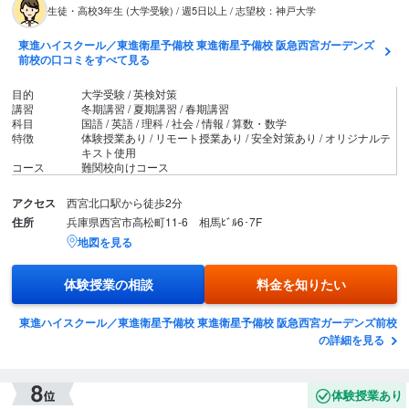
生徒・高校3年生 (大学受験) / 週5日以上 / 志望校：神戸大学
東進ハイスクール／東進衛星予備校 東進衛星予備校 阪急西宮ガーデンズ
前校の口コミをすべて見る
目的
大学受験 / 英検対策
講習
冬期講習 / 夏期講習 / 春期講習
科目
国語 / 英語 / 理科 / 社会 / 情報 / 算数・数学
特徴
体験授業あり / リモート授業あり / 安全対策あり / オリジナルテ
キスト使用
コース
難関校向けコース
アクセス
西宮北口駅から徒歩2分
住所
兵庫県西宮市高松町11-6 相馬ﾋﾞﾙ6･7F
地図を見る
体験授業の相談
料金を知りたい
東進ハイスクール／東進衛星予備校 東進衛星予備校 阪急西宮ガーデンズ前校
の詳細を見る
体験授業あり