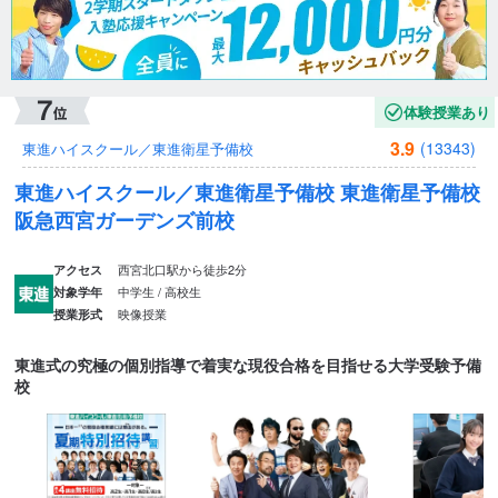
体験授業あり
3.9
(13343)
東進ハイスクール／東進衛星予備校
東進ハイスクール／東進衛星予備校 東進衛星予備校
阪急西宮ガーデンズ前校
西宮北口駅から徒歩2分
アクセス
中学生 / 高校生
対象学年
映像授業
授業形式
東進式の究極の個別指導で着実な現役合格を目指せる大学受験予備
校