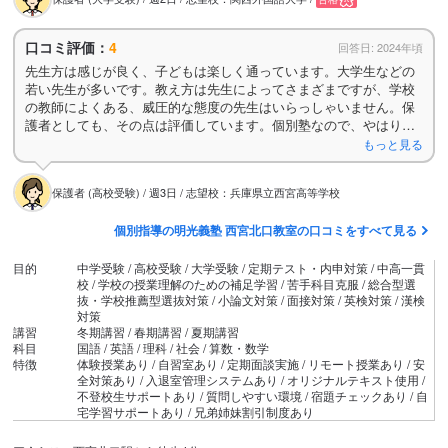
口コミ評価：
4
回答日: 2024年頃
先生方は感じが良く、子どもは楽しく通っています。大学生などの
若い先生が多いです。教え方は先生によってさまざまですが、学校
の教師によくある、威圧的な態度の先生はいらっしゃいません。保
護者としても、その点は評価しています。個別塾なので、やはり高
いなと感じますが、子どもに合った教え方をしてくれてると思って
もっと見る
いるし、成績も落ちているわけではないので、当分はこのまま通塾
させる予定です。おすすめします。
保護者 (高校受験) / 週3日 / 志望校：兵庫県立西宮高等学校
個別指導の明光義塾 西宮北口教室の口コミをすべて見る
目的
中学受験 / 高校受験 / 大学受験 / 定期テスト・内申対策 / 中高一貫
校 / 学校の授業理解のための補足学習 / 苦手科目克服 / 総合型選
抜・学校推薦型選抜対策 / 小論文対策 / 面接対策 / 英検対策 / 漢検
対策
講習
冬期講習 / 春期講習 / 夏期講習
科目
国語 / 英語 / 理科 / 社会 / 算数・数学
特徴
体験授業あり / 自習室あり / 定期面談実施 / リモート授業あり / 安
全対策あり / 入退室管理システムあり / オリジナルテキスト使用 /
不登校生サポートあり / 質問しやすい環境 / 宿題チェックあり / 自
宅学習サポートあり / 兄弟姉妹割引制度あり