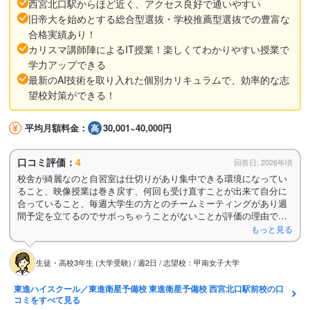
西宮北口駅からほど近く、アクセス良好で通いやすい
旧帝大を始めとする総合型選抜・学校推薦型選抜での豊富な
合格実績あり！
カリスマ講師陣によるIT授業！楽しくてわかりやすい授業で
学力アップできる
最新のAI技術を取り入れた個別カリキュラムで、効率的な志
望校対策ができる！
平均月額料金：
30,001~40,000円
口コミ評価：
4
回答日: 2026年頃
校舎が綺麗なのと自習室は仕切りがあり集中できる環境になってい
ること、映像授業は巻き戻す、何回も受け直すことが出来て自分に
合っていること、毎週大学生の方とのチームミーティングがあり週
間予定を立てるのでサボっちゃうことがないことが評価の理由で
す。
もっと見る
生徒・高校3年生 (大学受験) / 週2日 / 志望校：甲南女子大学
東進ハイスクール／東進衛星予備校 東進衛星予備校 西宮北口駅前校の口
コミをすべて見る