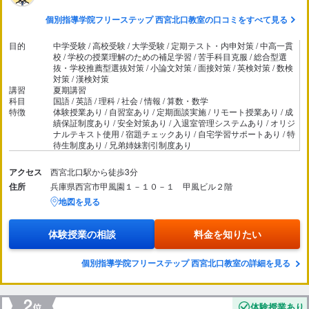
個別指導学院フリーステップ 西宮北口教室の口コミをすべて見る
目的
中学受験 / 高校受験 / 大学受験 / 定期テスト・内申対策 / 中高一貫
校 / 学校の授業理解のための補足学習 / 苦手科目克服 / 総合型選
抜・学校推薦型選抜対策 / 小論文対策 / 面接対策 / 英検対策 / 数検
対策 / 漢検対策
講習
夏期講習
科目
国語 / 英語 / 理科 / 社会 / 情報 / 算数・数学
特徴
体験授業あり / 自習室あり / 定期面談実施 / リモート授業あり / 成
績保証制度あり / 安全対策あり / 入退室管理システムあり / オリジ
ナルテキスト使用 / 宿題チェックあり / 自宅学習サポートあり / 特
待生制度あり / 兄弟姉妹割引制度あり
アクセス
西宮北口駅から徒歩3分
住所
兵庫県西宮市甲風園１－１０－１ 甲風ビル２階
地図を見る
体験授業の相談
料金を知りたい
個別指導学院フリーステップ 西宮北口教室の詳細を見る
体験授業あり