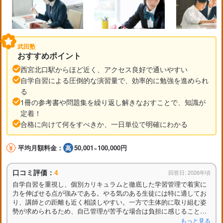
武田塾
おすすめポイント
西宮北口駅からほど近く、アクセス良好で通いやすい
自学自習による圧倒的な演習量で、効率的に勉強を進められ
る
1冊の参考書や問題集を繰り返し解きなおすことで、知識が
定着！
合格に向けて何をすべきか、一日単位で明確にわかる
平均月額料金：
50,001~100,000円
口コミ評価：
4
回答日: 2026年頃
自学自習を重視し、個別カリキュラムと徹底した学習管理で着実に
力を伸ばせる点が強みである。やる気のある生徒には特に適してお
り、講師との距離も近く相談しやすい。一方で主体的に取り組む姿
勢が求められるため、自己管理が苦手な場合は負担に感じることも
ある。全体として意欲的な生徒に向いた塾といえる。
もっと見る