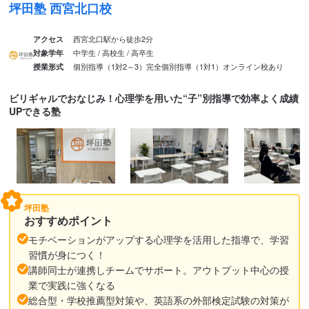
坪田塾 西宮北口校
西宮北口駅から徒歩2分
アクセス
中学生 / 高校生 / 高卒生
対象学年
個別指導（1対2～3）
完全個別指導（1対1）
オンライン校あり
授業形式
ビリギャルでおなじみ！心理学を用いた“子”別指導で効率よく成績
UPできる塾
坪田塾
おすすめポイント
モチベーションがアップする心理学を活用した指導で、学習
習慣が身につく！
講師同士が連携しチームでサポート。アウトプット中心の授
業で実践に強くなる
総合型・学校推薦型対策や、英語系の外部検定試験の対策が