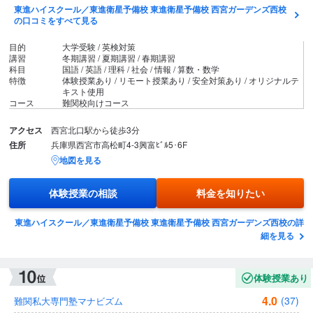
東進ハイスクール／東進衛星予備校 東進衛星予備校 西宮ガーデンズ西校
の口コミをすべて見る
目的
大学受験 / 英検対策
講習
冬期講習 / 夏期講習 / 春期講習
科目
国語 / 英語 / 理科 / 社会 / 情報 / 算数・数学
特徴
体験授業あり / リモート授業あり / 安全対策あり / オリジナルテ
キスト使用
コース
難関校向けコース
アクセス
西宮北口駅から徒歩3分
住所
兵庫県西宮市高松町4-3興富ﾋﾞﾙ5･6F
地図を見る
体験授業の相談
料金を知りたい
東進ハイスクール／東進衛星予備校 東進衛星予備校 西宮ガーデンズ西校の詳
細を見る
体験授業あり
4.0
(37)
難関私大専門塾マナビズム