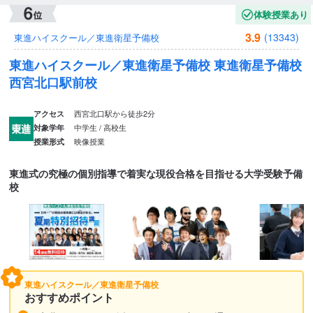
体験授業あり
3.9
(13343)
東進ハイスクール／東進衛星予備校
東進ハイスクール／東進衛星予備校 東進衛星予備校
西宮北口駅前校
西宮北口駅から徒歩2分
アクセス
中学生 / 高校生
対象学年
映像授業
授業形式
東進式の究極の個別指導で着実な現役合格を目指せる大学受験予備
校
東進ハイスクール／東進衛星予備校
おすすめポイント