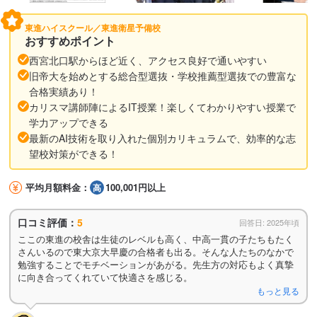
東進ハイスクール／東進衛星予備校
おすすめポイント
西宮北口駅からほど近く、アクセス良好で通いやすい
旧帝大を始めとする総合型選抜・学校推薦型選抜での豊富な
合格実績あり！
カリスマ講師陣によるIT授業！楽しくてわかりやすい授業で
学力アップできる
最新のAI技術を取り入れた個別カリキュラムで、効率的な志
望校対策ができる！
平均月額料金：
100,001円以上
口コミ評価：
5
回答日: 2025年頃
ここの東進の校舎は生徒のレベルも高く、中高一貫の子たちもたく
さんいるので東大京大早慶の合格者も出る。そんな人たちのなかで
勉強することでモチベーションがあがる。先生方の対応もよく真摯
に向き合ってくれていて快適さを感じる。
もっと見る