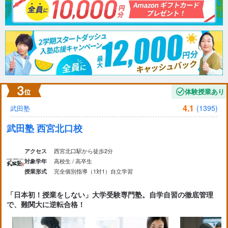
体験授業あり
4.1
(1395)
武田塾
武田塾 西宮北口校
西宮北口駅から徒歩2分
アクセス
高校生 / 高卒生
対象学年
完全個別指導（1対1）
自立学習
授業形式
「日本初！授業をしない」大学受験専門塾。自学自習の徹底管理
で、難関大に逆転合格！