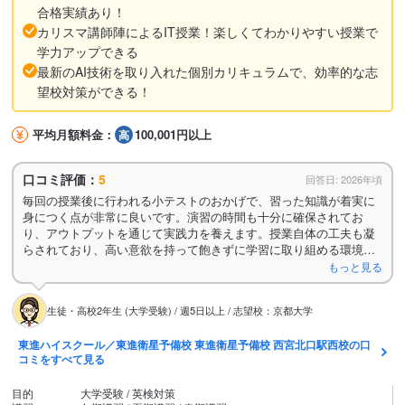
合格実績あり！
カリスマ講師陣によるIT授業！楽しくてわかりやすい授業で
学力アップできる
最新のAI技術を取り入れた個別カリキュラムで、効率的な志
望校対策ができる！
平均月額料金：
100,001円以上
口コミ評価：
5
回答日: 2026年頃
毎回の授業後に行われる小テストのおかげで、習った知識が着実に
身につく点が非常に良いです。演習の時間も十分に確保されてお
り、アウトプットを通じて実践力を養えます。授業自体の工夫も凝
らされており、高い意欲を持って飽きずに学習に取り組める環境が
整っています。
もっと見る
生徒・高校2年生 (大学受験) / 週5日以上 / 志望校：京都大学
東進ハイスクール／東進衛星予備校 東進衛星予備校 西宮北口駅西校の口
コミをすべて見る
目的
大学受験 / 英検対策