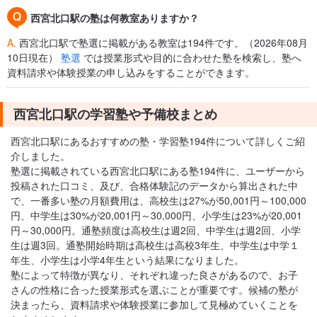
西宮北口駅の塾は何教室ありますか？
A.
西宮北口駅で塾選に掲載がある教室は194件です。（2026年08月
10日現在）
塾選
では授業形式や目的に合わせた塾を検索し、塾へ
資料請求や体験授業の申し込みをすることができます。
西宮北口駅の学習塾や予備校まとめ
西宮北口駅にあるおすすめの塾・学習塾194件について詳しくご紹
介しました。
塾選に掲載されている西宮北口駅にある塾194件に、ユーザーから
投稿された口コミ、及び、合格体験記のデータから算出された中
で、一番多い塾の月額費用は、高校生は27%が50,001円～100,000
円、中学生は30%が20,001円～30,000円、小学生は23%が20,001
円～30,000円。通塾頻度は高校生は週2回、中学生は週2回、小学
生は週3回。通塾開始時期は高校生は高校3年生、中学生は中学１
年生、小学生は小学4年生という結果になりました。
塾によって特徴が異なり、それぞれ違った良さがあるので、お子
さんの性格に合った授業形式を選ぶことが重要です。候補の塾が
決まったら、資料請求や体験授業に参加して見極めていくことを