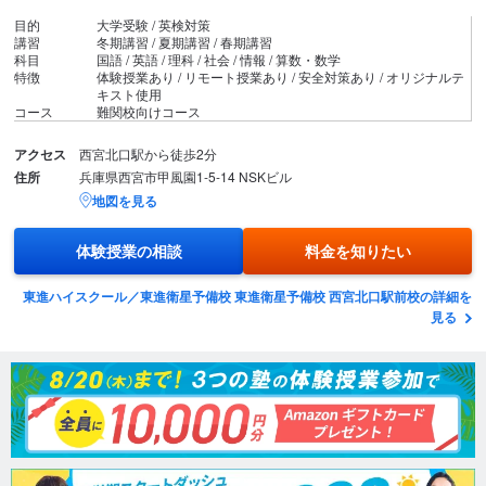
目的
大学受験 / 英検対策
講習
冬期講習 / 夏期講習 / 春期講習
科目
国語 / 英語 / 理科 / 社会 / 情報 / 算数・数学
特徴
体験授業あり / リモート授業あり / 安全対策あり / オリジナルテ
キスト使用
コース
難関校向けコース
アクセス
西宮北口駅から徒歩2分
住所
兵庫県西宮市甲風園1-5-14 NSKビル
地図を見る
体験授業の相談
料金を知りたい
東進ハイスクール／東進衛星予備校 東進衛星予備校 西宮北口駅前校の詳細を
見る