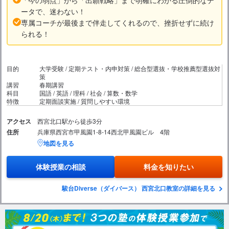
ータで、迷わない！
専属コーチが最後まで伴走してくれるので、挫折せずに続け
られる！
目的
大学受験 / 定期テスト・内申対策 / 総合型選抜・学校推薦型選抜対
策
講習
春期講習
科目
国語 / 英語 / 理科 / 社会 / 算数・数学
特徴
定期面談実施 / 質問しやすい環境
アクセス
西宮北口駅から徒歩3分
住所
兵庫県西宮市甲風園1-8-14西北甲風園ビル 4階
地図を見る
体験授業の相談
料金を知りたい
駿台Diverse（ダイバース） 西宮北口教室の詳細を見る