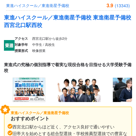
3.9
(13343)
東進ハイスクール／東進衛星予備校
東進ハイスクール／東進衛星予備校 東進衛星予備校
西宮北口駅西校
西宮北口駅から徒歩2分
アクセス
中学生 / 高校生
対象学年
映像授業
授業形式
東進式の究極の個別指導で着実な現役合格を目指せる大学受験予備
校
東進ハイスクール／東進衛星予備校
おすすめポイント
西宮北口駅からほど近く、アクセス良好で通いやすい
旧帝大を始めとする総合型選抜・学校推薦型選抜での豊富な