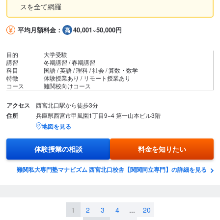
スを全て網羅
平均月額料金：
40,001~50,000円
目的
大学受験
講習
冬期講習 / 春期講習
科目
国語 / 英語 / 理科 / 社会 / 算数・数学
特徴
体験授業あり / リモート授業あり
コース
難関校向けコース
アクセス
西宮北口駅から徒歩3分
住所
兵庫県西宮市甲風園1丁目9−4 第一山本ビル3階
地図を見る
体験授業の相談
料金を知りたい
難関私大専門塾マナビズム 西宮北口校舎【関関同立専門】の詳細を見る
1
2
3
4
...
20