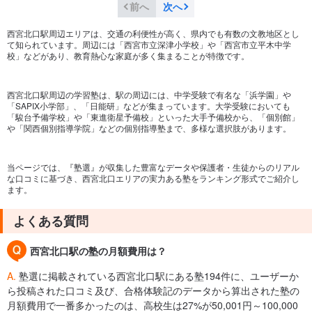
前へ
次へ
西宮北口駅周辺エリアは、交通の利便性が高く、県内でも有数の文教地区とし
て知られています。周辺には「西宮市立深津小学校」や「西宮市立平木中学
校」などがあり、教育熱心な家庭が多く集まることが特徴です。
西宮北口駅周辺の学習塾は、駅の周辺には、中学受験で有名な「浜学園」や
「SAPIX小学部」、「日能研」などが集まっています。大学受験においても
「駿台予備学校」や「東進衛星予備校」といった大手予備校から、「個別館」
や「関西個別指導学院」などの個別指導塾まで、多様な選択肢があります。
当ページでは、『塾選』が収集した豊富なデータや保護者・生徒からのリアル
な口コミに基づき、西宮北口エリアの実力ある塾をランキング形式でご紹介し
ます。
よくある質問
西宮北口駅の塾の月額費用は？
A.
塾選に掲載されている西宮北口駅にある塾194件に、ユーザーか
ら投稿された口コミ及び、合格体験記のデータから算出された塾の
月額費用で一番多かったのは、高校生は27%が50,001円～100,000