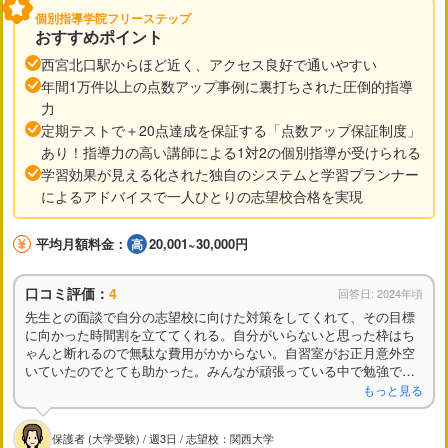
個別指導学院フリーステップ
おすすめポイント
西宮北口駅からほど近く、アクセス良好で通いやすい
年間1万件以上の点数アップ事例に裏打ちされた圧倒的指導
力
定期テストで＋20点達成を保証する「点数アップ保証制度」
あり！指導力の高い講師による1対2の個別指導が受けられる
学習効果が見える化された独自のシステムと学習プランナー
によるアドバイスで一人ひとりの志望校合格を実現
平均月額料金：
20,001~30,000円
口コミ評価：
4
回答日: 2024年頃
先生との面談で自分の志望校に向けた対策をしてくれて、その目標
に向かった時間割を立ててくれる。自分がいらないと思った枠はち
ゃんと断れるので無駄な費用がかからない。自習室がお正月意外空
いていたのでとても助かった。みんなが頑張っている中で勉強でき
る環境が良かった。駅からも近いので通いやすい。
もっと見る
保護者 (大学受験) / 週3日 / 志望校：関西大学