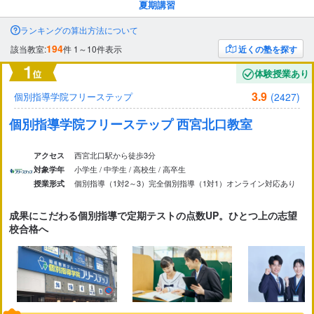
夏期講習
市区町村
から探す
ランキングの算出方法について
194
該当教室:
件
1～10件表示
近くの塾を探す
駅・路線
から探す
体験授業あり
3.9
(2427)
個別指導学院フリーステップ
個別指導学院フリーステップ 西宮北口教室
西宮北口駅から徒歩3分
アクセス
小学生 / 中学生 / 高校生 / 高卒生
対象学年
個別指導（1対2～3）
完全個別指導（1対1）
オンライン対応あり
授業形式
成果にこだわる個別指導で定期テストの点数UP。ひとつ上の志望
校合格へ