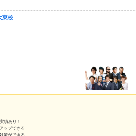
個別指導（1対2～3）
完全個別指導（1対1）
映像授業
自立学習
個別指導（1対4～）
大東校
スト・内申対策
中高一貫校
英語専門塾
数学専門塾
県
型選抜・学校推薦型選抜対策
小論文対策
面接対策
愛媛県
高知県
県
沖縄県
のみ
リモート授業あり
成績保証制度あり
オリジナルテキスト使用
不登校生サポートあり
トあり
特待生制度あり
兄弟姉妹割引制度あり
実績あり！
力アップできる
校対策ができる！