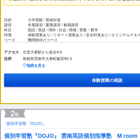
目的
大学受験 / 英検対策
講習
冬期講習 / 夏期講習 / 春期講習
科目
国語 / 英語 / 理科 / 社会 / 情報 / 算数・数学
特徴
体験授業あり / リモート授業あり / 安全対策あり / オリジナルテ
コース
難関校向けコース
アクセス
出雲大東駅から徒歩4分
住所
島根県雲南市大東町飯田90-3
地図を見る
体験授業の相談
個別学習塾『DOJO』
個別学習塾『DOJO』 雲南英語個別指導塾 M room