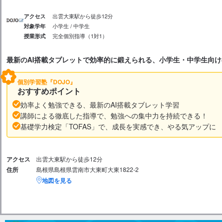
出雲大東駅から徒歩12分
アクセス
小学生 / 中学生
対象学年
完全個別指導（1対1）
授業形式
最新のAI搭載タブレットで効率的に鍛えられる、小学生・中学生向
個別学習塾『DOJO』
おすすめポイント
効率よく勉強できる、最新のAI搭載タブレット学習
講師による徹底した指導で、勉強への集中力を持続できる！
基礎学力検定「TOFAS」で、成長を実感でき、やる気アップに
アクセス
出雲大東駅から徒歩12分
住所
島根県島根県雲南市大東町大東1822-2
地図を見る