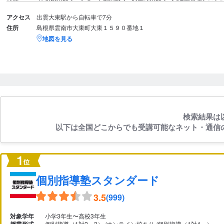
アクセス
出雲大東駅から自転車で7分
住所
島根県雲南市大東町大東１５９０番地１
地図を見る
検索結果は
以下は全国どこからでも受講可能なネット・通信
個別指導塾スタンダード
3.5
(999)
対象学年
小学3年生〜高校3年生
個別指導（1対2～3）
オンライン校あり
個別指導（1対4～）