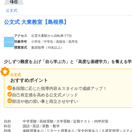
公文式
公文式 大東教室【島根県】
出雲大東駅から自転車で7分
アクセス
小学生 / 中学生 / 高校生 / 高卒生
対象学年
集団指導（10名以上）
授業形式
少しずつ難度を上げ「自ら学ぶ力」と「高度な基礎学力」を養える学
公文式
おすすめポイント
各段階に応じた指導内容＆スタイルで成績アップ！
自己肯定感を高める公文式メソッド
部活や他の習い事と両立させやすい
目的
中学受験 / 高校受験 / 大学受験 / 定期テスト・内申対策
科目
国語 / 英語 / 算数・数学
特徴
体験授業あり / リモート授業あり / 安全対策あり / 入退室管理システ