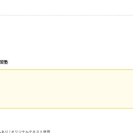
習塾
ムあり / オリジナルテキスト使用