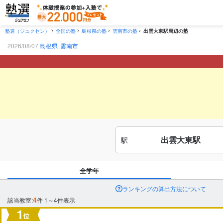
塾選（ジュクセン）
全国の塾
島根県の塾
雲南市の塾
出雲大東駅周辺の塾
2026/08/07
島根県
雲南市
出雲大東駅
駅
全学年
ランキングの算出方法について
4
該当教室:
件
1～4件表示
市区町村
から探す