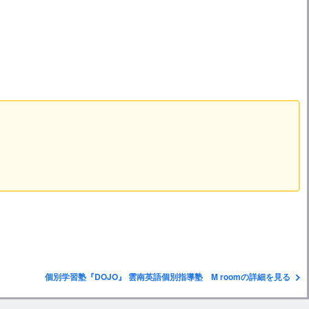
個別学習塾『DOJO』 雲南英語個別指導塾 M roomの詳細を見る