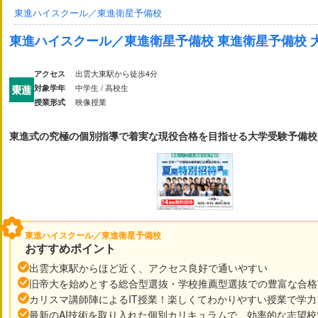
集団指導（10名以上）
グループ指導（4～10名未満）
東進ハイスクール／東進衛星予備校
家庭教師
オンライン校あり
オンライン対応あり
東進ハイスクール／東進衛星予備校 東進衛星予備校 
北海道
青森県
岩手県
宮城県
秋田県
山形県
福島県
新潟県
富山県
石川県
福井県
山梨県
長野県
出雲大東駅から徒歩4分
アクセス
中学生 / 高校生
対象学年
小学校受験
中学受験
高校受験
大学受験
定期テ
茨城県
栃木県
群馬県
埼玉県
千葉県
東京都
神奈川
映像授業
授業形式
学校の授業理解のための補足学習
苦手科目克服
総合
英検対策
数検対策
漢検対策
私大受験対策
岐阜県
静岡県
愛知県
三重県
東進式の究極の個別指導で着実な現役合格を目指せる大学受験予備校
滋賀県
京都府
大阪府
兵庫県
奈良県
和歌山県
国語
英語
理科
社会
算数・数学
情報
鳥取県
島根県
岡山県
広島県
山口県
徳島県
香川県
福岡県
佐賀県
長崎県
熊本県
大分県
宮崎県
鹿児島
東進ハイスクール／東進衛星予備校
おすすめポイント
体験授業あり
自習室あり
定期面談実施
社員講師
返金制度あり
安全対策あり
入退室管理システムあり
出雲大東駅からほど近く、アクセス良好で通いやすい
質問しやすい環境
宿題チェックあり
自宅学習サポー
旧帝大を始めとする総合型選抜・学校推薦型選抜での豊富な合格
発達障害サポートあり
カリスマ講師陣によるIT授業！楽しくてわかりやすい授業で学
最新のAI技術を取り入れた個別カリキュラムで、効率的な志望