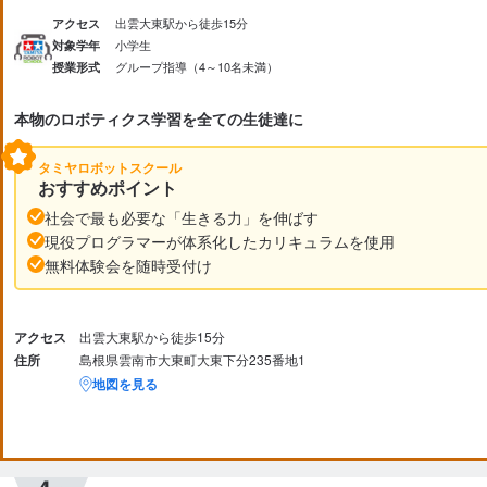
出雲大東駅から徒歩15分
アクセス
小学生
対象学年
グループ指導（4～10名未満）
授業形式
本物のロボティクス学習を全ての生徒達に
タミヤロボットスクール
おすすめポイント
社会で最も必要な「生きる力」を伸ばす
現役プログラマーが体系化したカリキュラムを使用
無料体験会を随時受付け
アクセス
出雲大東駅から徒歩15分
住所
島根県雲南市大東町大東下分235番地1
地図を見る