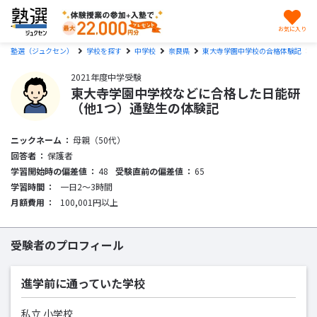
お気に入り
塾選（ジュクセン）
学校を探す
中学校
奈良県
東大寺学園中学校の合格体験記
2021年度中学受験
東大寺学園中学校などに合格した日能研
（他1つ）通塾生の体験記
ニックネーム
母親（50代）
回答者
保護者
学習開始時の偏差値
48
受験直前の偏差値
65
学習時間
一日2〜3時間
月額費用
100,001円以上
受験者のプロフィール
進学前に通っていた学校
私立 小学校