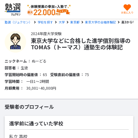
お気に入り
塾選（ジュクセン）
学校を探す
大学
東京都
東京大学の合格体験記
高3から学
2024年度大学受験
東京大学などに合格した進学個別指導の
TOMAS（トーマス）通塾生の体験記
ニックネーム
ぬーどる
回答者
生徒
学習開始時の偏差値
65
受験直前の偏差値
75
学習時間
一日1〜2時間
月額費用
30,001~40,000円
受験者のプロフィール
進学前に通っていた学校
私立 高校