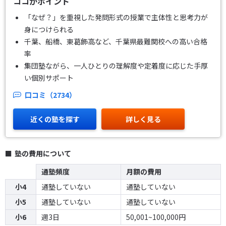
ココがポイント
「なぜ？」を重視した発問形式の授業で主体性と思考力が
身につけられる
千葉、船橋、東葛飾高など、千葉県最難関校への高い合格
率
集団塾ながら、一人ひとりの理解度や定着度に応じた手厚
い個別サポート
口コミ（2734）
近くの塾を探す
詳しく見る
塾の費用について
通塾頻度
月額の費用
小4
通塾していない
通塾していない
小5
通塾していない
通塾していない
小6
週3日
50,001~100,000円