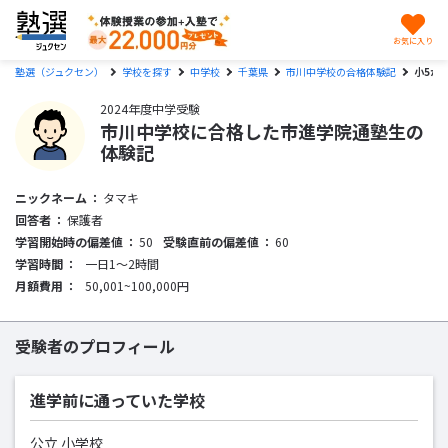
お気に入り
塾選（ジュクセン）
学校を探す
中学校
千葉県
市川中学校の合格体験記
小5か
2024年度中学受験
市川中学校に合格した市進学院通塾生の
体験記
ニックネーム
タマキ
回答者
保護者
学習開始時の偏差値
50
受験直前の偏差値
60
学習時間
一日1〜2時間
月額費用
50,001~100,000円
受験者のプロフィール
進学前に通っていた学校
公立 小学校