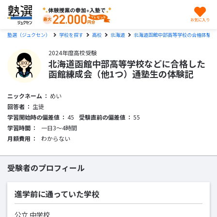
お気に入り
塾選（ジュクセン）
学校を探す
高校
北海道
北海道函館中部高等学校の合格体験記
2024年度高校受験
北海道函館中部高等学校などに合格した
函館練成会（他1つ）通塾生の体験記
ニックネーム
めい
回答者
生徒
学習開始時の偏差値
45
受験直前の偏差値
55
学習時間
一日3〜4時間
月額費用
わからない
受験者のプロフィール
進学前に通っていた学校
公立 中学校