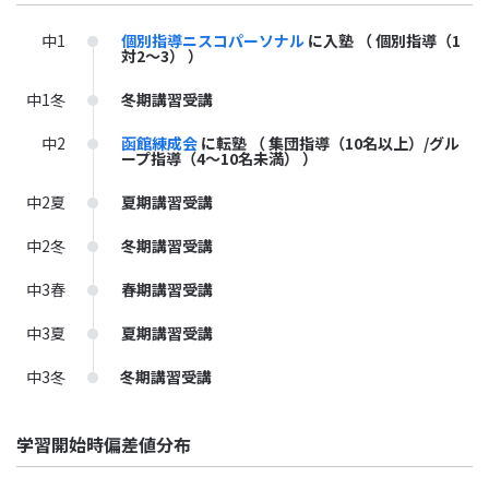
中1
個別指導ニスコパーソナル
に入塾
（ 個別指導（1
対2～3） ）
中1冬
冬期講習受講
中2
函館練成会
に転塾
（ 集団指導（10名以上）/グル
ープ指導（4～10名未満） ）
中2夏
夏期講習受講
中2冬
冬期講習受講
中3春
春期講習受講
中3夏
夏期講習受講
中3冬
冬期講習受講
学習開始時偏差値分布