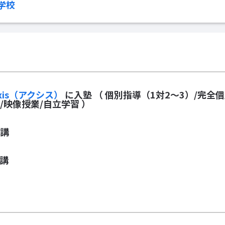
学校
xis（アクシス）
に入塾
（ 個別指導（1対2～3）/完全
/映像授業/自立学習 ）
講
講