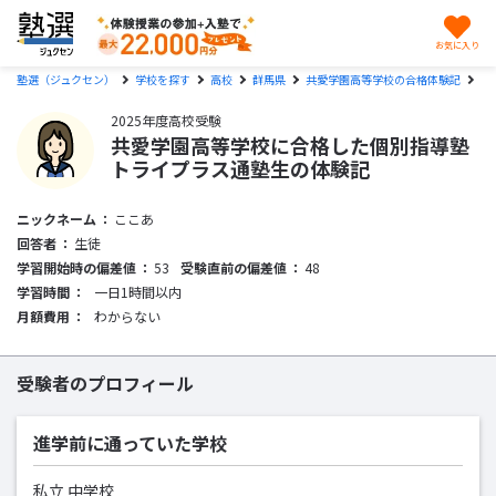
お気に入り
塾選（ジュクセン）
学校を探す
高校
群馬県
共愛学園高等学校の合格体験記
中
2025年度高校受験
共愛学園高等学校に合格した個別指導塾
トライプラス通塾生の体験記
ニックネーム
ここあ
回答者
生徒
学習開始時の偏差値
53
受験直前の偏差値
48
学習時間
一日1時間以内
月額費用
わからない
受験者のプロフィール
進学前に通っていた学校
私立 中学校