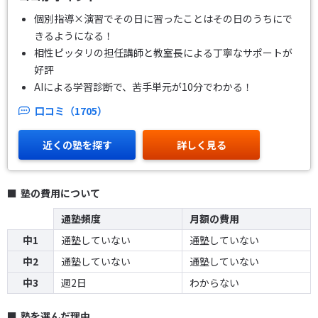
個別指導×演習でその日に習ったことはその日のうちにで
きるようになる！
相性ピッタリの担任講師と教室長による丁寧なサポートが
好評
AIによる学習診断で、苦手単元が10分でわかる！
口コミ（1705）
近くの塾を探す
詳しく見る
塾の費用について
通塾頻度
月額の費用
中1
通塾していない
通塾していない
中2
通塾していない
通塾していない
中3
週2日
わからない
塾を選んだ理由