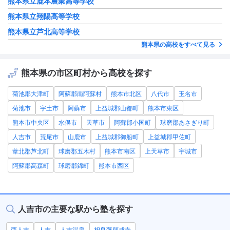
熊本県立鹿本農業高等学校
熊本県立翔陽高等学校
熊本県立芦北高等学校
熊本県の高校をすべて見る
熊本県の市区町村から高校を探す
菊池郡大津町
阿蘇郡南阿蘇村
熊本市北区
八代市
玉名市
菊池市
宇土市
阿蘇市
上益城郡山都町
熊本市東区
熊本市中央区
水俣市
天草市
阿蘇郡小国町
球磨郡あさぎり町
人吉市
荒尾市
山鹿市
上益城郡御船町
上益城郡甲佐町
葦北郡芦北町
球磨郡五木村
熊本市南区
上天草市
宇城市
阿蘇郡高森町
球磨郡錦町
熊本市西区
人吉市の主要な駅から塾を探す
西人吉
人吉
人吉温泉
相良藩願成寺