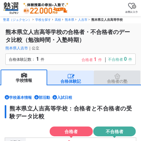
0
塾選（ジュクセン）
学校を探す
高校
熊本県
人吉市
熊本県立人吉高等学校
熊本県立人吉高等学校の合格者・不合格者のデー
タ比較（勉強時間・入塾時期）
熊本県人吉市
公立
1
0
1
合格体験記数：
件
不合格者
件
合格者
件
学校情報
合格体験記
合格者の塾
学校基本情報
部活動
入試日程
熊本県立人吉高等学校：合格者と不合格者の受
験データ比較
合格者
不合格者