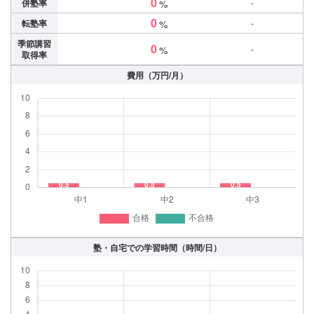
0
併塾率
%
-
0
転塾率
%
-
季節講習
0
%
-
取得率
費用（万円/月）
塾・自宅での学習時間（時間/日）