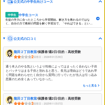
公文式の中学生向けコース
中学生コース
中学生
生徒の学力に合ったところから学習開始。解き方を教わるのではな
く、自分の力で教材の問題を解く学習法で、「やればできる」という
自己肯定感を育みます。
公文式の口コミ
龍田２丁目教室
/保護者/週2日/目的：高校受験
2
回答日：2026年01月29日
通う本人のやる気というより性格によってはまったく合わない子供
とバッチリはまる子供と別れると思う。長兄は理由はどうであれ早
く問題を終わらせたく自分から質問に行っていたが当人は引っ込み
思案のため全くあっていなかった。
もっと見る
龍田２丁目教室
/保護者/週2日/目的：高校受験
3
回答日：2025年11月07日