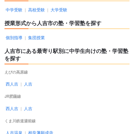
中学受験
高校受験
大学受験
|
|
授業形式から人吉市の塾・学習塾を探す
個別指導
集団授業
|
人吉市にある最寄り駅別に中学生向けの塾・学習塾
を探す
えびの高原線
西人吉
人吉
|
JR肥薩線
西人吉
人吉
|
くま川鉄道湯前線
人吉温泉
相良藩願成寺
|