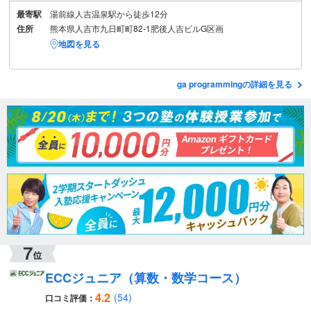
最寄駅
湯前線人吉温泉駅から徒歩12分
住所
熊本県人吉市九日町町82-1肥後人吉ビルG区画
地図を見る
ga programmingの詳細を見る
ECCジュニア（算数・数学コース）
4.2
(54)
口コミ評価：