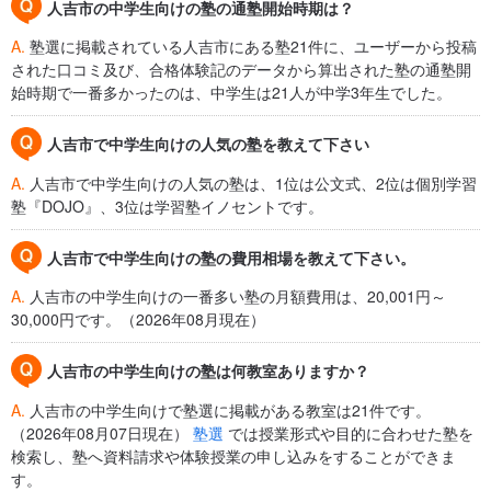
人吉市の中学生向けの塾の通塾開始時期は？
A.
塾選に掲載されている人吉市にある塾21件に、ユーザーから投稿
された口コミ及び、合格体験記のデータから算出された塾の通塾開
始時期で一番多かったのは、中学生は21人が中学3年生でした。
人吉市で中学生向けの人気の塾を教えて下さい
A.
人吉市で中学生向けの人気の塾は、1位は公文式、2位は個別学習
塾『DOJO』、3位は学習塾イノセントです。
人吉市で中学生向けの塾の費用相場を教えて下さい。
A.
人吉市の中学生向けの一番多い塾の月額費用は、20,001円～
30,000円です。（2026年08月現在）
人吉市の中学生向けの塾は何教室ありますか？
A.
人吉市の中学生向けで塾選に掲載がある教室は21件です。
（2026年08月07日現在）
塾選
では授業形式や目的に合わせた塾を
検索し、塾へ資料請求や体験授業の申し込みをすることができま
す。