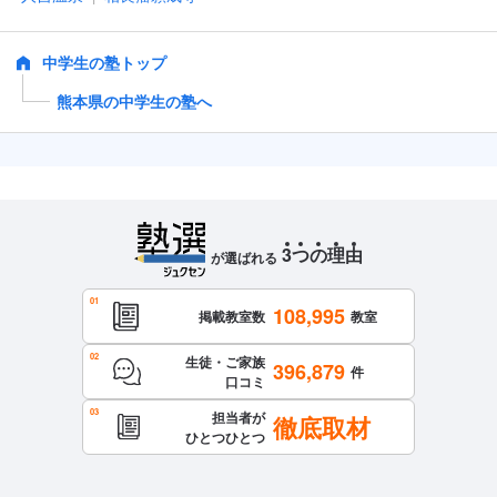
中学生の塾トップ
熊本県の中学生の塾へ
3
つ
の
理
由
が選ばれる
108,995
掲載教室数
教室
生徒・ご家族
396,879
件
口コミ
担当者が
徹底取材
ひとつひとつ