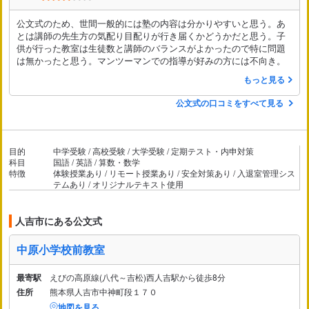
公文式のため、世間一般的には塾の内容は分かりやすいと思う。あ
とは講師の先生方の気配り目配りが行き届くかどうかだと思う。子
供が行った教室は生徒数と講師のバランスがよかったので特に問題
は無かったと思う。マンツーマンでの指導が好みの方には不向き。
もっと見る
公文式の口コミをすべて見る
目的
中学受験 / 高校受験 / 大学受験 / 定期テスト・内申対策
科目
国語 / 英語 / 算数・数学
特徴
体験授業あり / リモート授業あり / 安全対策あり / 入退室管理シス
テムあり / オリジナルテキスト使用
人吉市にある公文式
中原小学校前教室
最寄駅
えびの高原線(八代～吉松)西人吉駅から徒歩8分
住所
熊本県人吉市中神町段１７０
地図を見る