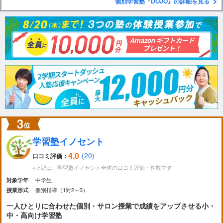
個別学習塾『DOJO』の詳細を見る
学習塾イノセント
4.0
(20)
口コミ評価：
※上記は、学習塾イノセント全体の口コミ評価・件数です
中学生
対象学年
個別指導（1対2～3）
授業形式
一人ひとりに合わせた個別・サロン授業で成績をアップさせる小・
中・高向け学習塾