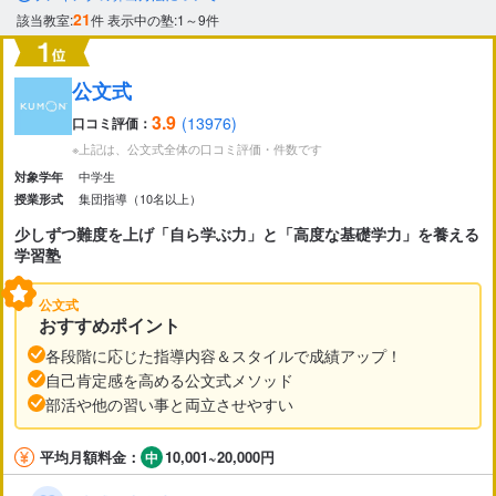
市区町村
21
該当教室:
件
表示中の塾:1～9件
から探す
公文式
駅・路線
から探す
3.9
(13976)
口コミ評価：
※上記は、公文式全体の口コミ評価・件数です
中学生
対象学年
集団指導（10名以上）
授業形式
少しずつ難度を上げ「自ら学ぶ力」と「高度な基礎学力」を養える
学習塾
公文式
おすすめポイント
各段階に応じた指導内容＆スタイルで成績アップ！
自己肯定感を高める公文式メソッド
部活や他の習い事と両立させやすい
平均月額料金：
10,001~20,000円