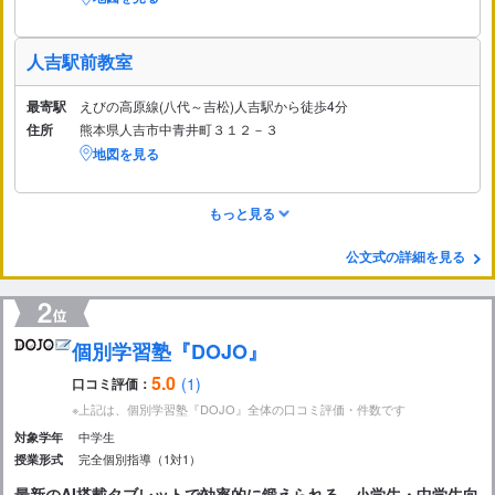
人吉駅前教室
最寄駅
えびの高原線(八代～吉松)人吉駅から徒歩4分
住所
熊本県人吉市中青井町３１２－３
地図を見る
もっと見る
公文式の詳細を見る
個別学習塾『DOJO』
5.0
(1)
口コミ評価：
※上記は、個別学習塾『DOJO』全体の口コミ評価・件数です
中学生
対象学年
完全個別指導（1対1）
授業形式
最新のAI搭載タブレットで効率的に鍛えられる、小学生・中学生向