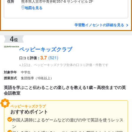
住所
熊本県人吉市中青井町357-6 サンケイビル 2F
地図を見る
学習塾イノセントの詳細を見る
ペッピーキッズクラブ
3.7
(521)
口コミ評価：
※上記は、ペッピーキッズクラブ全体の口コミ評価・件数です
中学生
対象学年
集団指導（10名以上）
授業形式
英語を学ぶこと伝わることの楽しさを教える1歳～高校生までの英
会話教室
ペッピーキッズクラブ
おすすめポイント
外国人講師によるゲームなどの遊びの中で英語を使うレッス
ン