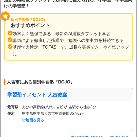
けの学習塾！
個別学習塾『DOJO』
おすすめポイント
効率よく勉強できる、最新のAI搭載タブレット学習
講師による徹底した指導で、勉強への集中力を持続できる！
基礎学力検定「TOFAS」で、成長を実感でき、やる気アップ
に
人吉市にある個別学習塾『DOJO』
学習塾イノセント 人吉教室
最寄駅
えびの高原線(八代～吉松)人吉駅から徒歩3分
住所
熊本県熊本県人吉市中青井町357-62F
地図を見る