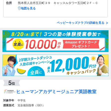
住所
熊本県人吉市五日町３９ キャッスルタワー五日町２Ｆ－Ｃ
地図を見る
ペッピーキッズクラブの詳細を見る
ヒューマンアカデミージュニア英語教室
中学生
対象学年
完全個別指導（1対1）
授業形式