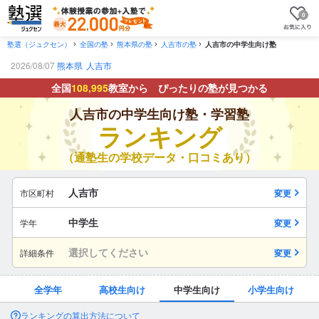
0
塾選（ジュクセン）
全国の塾
熊本県の塾
人吉市の塾
人吉市の中学生向け塾
2026/08/07
熊本県
人吉市
全国
108,995
教室から ぴったりの塾が見つかる
人吉市の中学生向け塾・学習塾
ランキング
（通塾生の学校データ・口コミあり）
人吉市
市区町村
変更
中学生
学年
変更
選択してください
詳細条件
変更
全学年
高校生向け
中学生向け
小学生向け
ランキングの算出方法について