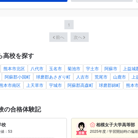
1
前へ
次へ
ら高校を探す
熊本市北区
八代市
玉名市
菊池市
宇土市
阿蘇市
上益城
阿蘇郡小国町
球磨郡あさぎり町
人吉市
荒尾市
山鹿市
上
熊本市南区
上天草市
宇城市
阿蘇郡高森町
球磨郡錦町
熊本
験の合格体験記
学校
相模女子大学高等部
差値：53
2025年度 / 学習開始時の偏