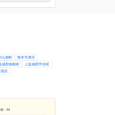
郡山都町
熊本市東区
益城郡御船町
上益城郡甲佐町
市西区
差値：54