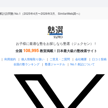
数 No.1（2025年4月〜2026年3月、SimilarWeb調べ）
お子様に最適な塾をお探しなら塾選（ジュクセン）！
108,995
全国
教室掲載！
日本最大級の塾検索サイト
利用規約
個人情報取り扱い
ご意見・ご質問
会社概要
口コミ投稿
全国の塾ランキング
塾選ジャーナル
No.1 表記について