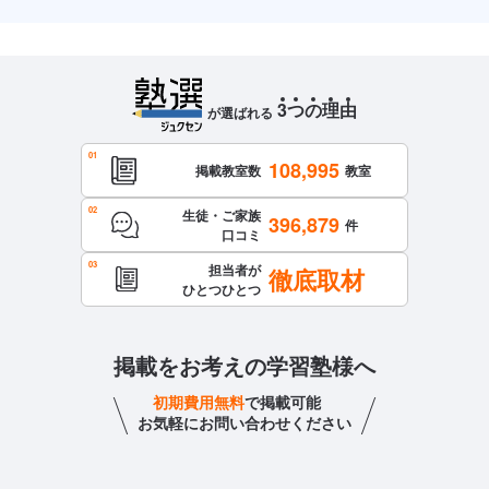
3
つ
の
理
由
が選ばれる
108,995
掲載教室数
教室
生徒・ご家族
396,879
件
口コミ
担当者が
徹底取材
ひとつひとつ
掲載をお考えの学習塾様へ
初期費用無料
で掲載可能
お気軽にお問い合わせください