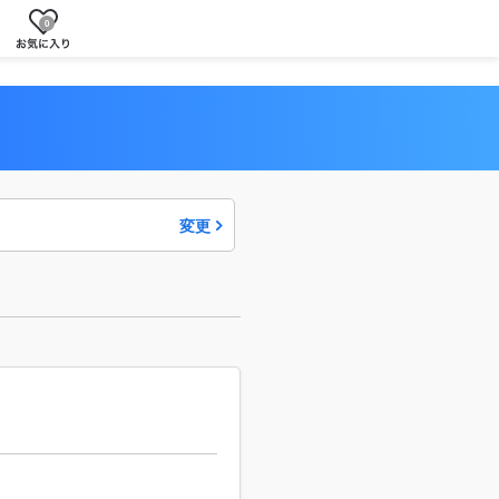
0
変更
駅・
から
路線
探す