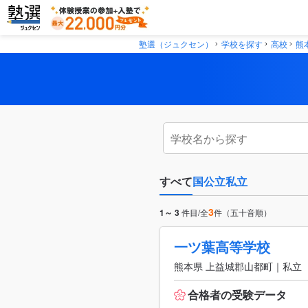
塾選（ジュクセン）
学校を探す
高校
熊
すべて
国公立
私立
3
1～ 3
件目/全
件（五十音順）
一ツ葉高等学校
熊本県 上益城郡山都町｜私立
合格者の受験データ