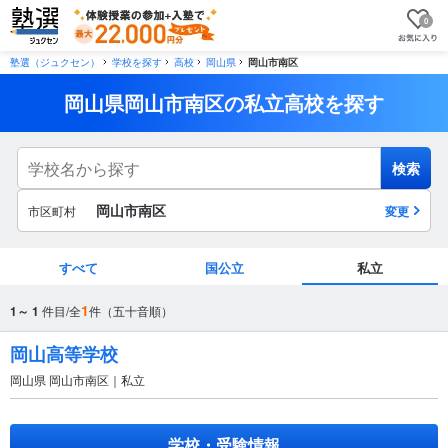
0
塾選（ジュクセン）
学校を探す
高校
岡山県
岡山市南区
岡山県岡山市南区の私立高校を探す
検索
岡山市南区
市区町村
変更
すべて
国公立
私立
市区町村
1
1～ 1
件目/全
件（五十音順）
から探す
岡山高等学校
岡山県 岡山市南区｜私立
駅・路線
から探す
学校・受験情報