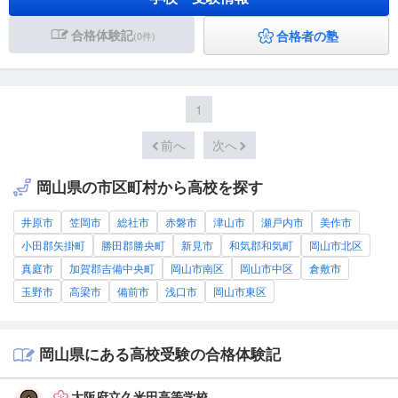
合格体験記
合格者の塾
(0件)
1
前へ
次へ
岡山県の市区町村から高校を探す
井原市
笠岡市
総社市
赤磐市
津山市
瀬戸内市
美作市
小田郡矢掛町
勝田郡勝央町
新見市
和気郡和気町
岡山市北区
真庭市
加賀郡吉備中央町
岡山市南区
岡山市中区
倉敷市
玉野市
高梁市
備前市
浅口市
岡山市東区
岡山県にある高校受験の合格体験記
大阪府立久米田高等学校