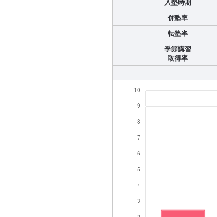
入塾時期
併塾率
転塾率
季節講習
取得率