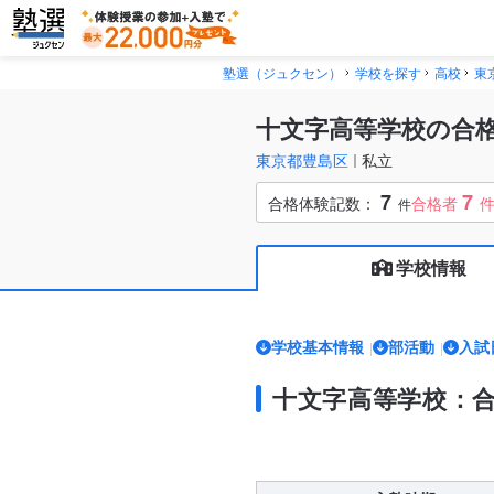
塾選（ジュクセン）
学校を探す
高校
東
十文字高等学校の合
東京都豊島区
私立
7
7
合格体験記数：
合格者
件
学校情報
学校基本情報
部活動
入試
十文字高等学校：