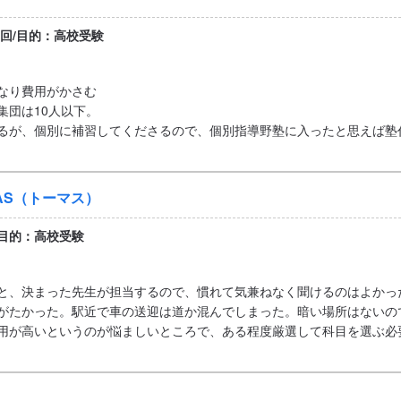
日回/目的：高校受験
なり費用がかさむ
集団は10人以下。
るが、個別に補習してくださるので、個別指導野塾に入ったと思えば塾
AS（トーマス）
/目的：高校受験
と、決まった先生が担当するので、慣れて気兼ねなく聞けるのはよかっ
がたかった。駅近で車の送迎は道か混んでしまった。暗い場所はないの
用が高いというのが悩ましいところで、ある程度厳選して科目を選ぶ必