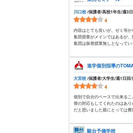
川口校
/保護者/高校1年生/週3
4
内容はとても良いが、ゼミ等か
集団授業がメインではあるが、
集団は振替授業無しとなってい
進学個別指導のTOM
大宮校
/保護者/大学生/週1日回
4
個別で自分のペースで出来るこ
替の対応もしてくれたのはあり
だと思いました親にとっては費
駿台予備学校