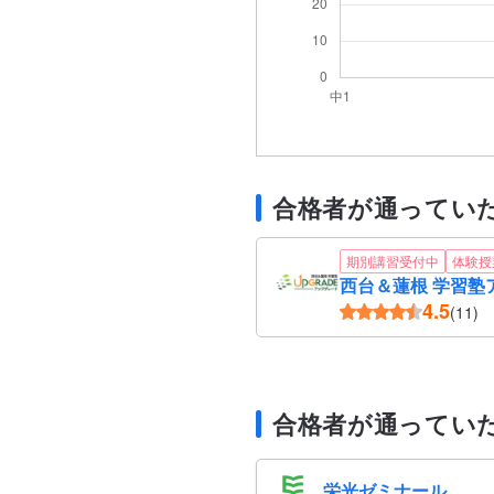
合格者が通ってい
期別講習受付中
体験授
西台＆蓮根 学習塾
4.5
(11)
合格者が通ってい
栄光ゼミナール