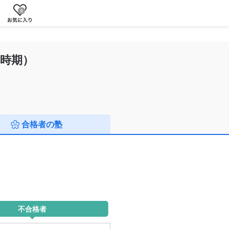
0
時期）
合格者の塾
不合格者