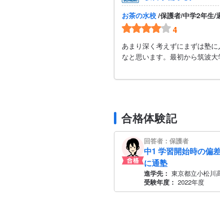
お茶の水校
/保護者/中学2年生
4
あまり深く考えずにまずは塾に
なと思います。最初から筑波大
合格体験記
回答者：保護者
中1 学習開始時の偏差
に通塾
進学先：
東京都立小松川
受験年度：
2022年度