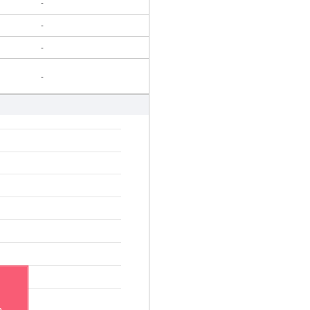
-
-
-
-