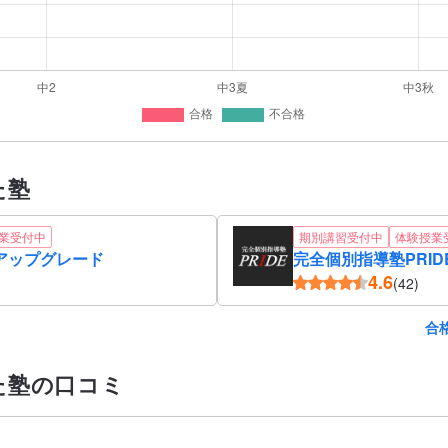
た塾
業受付中
期別講習受付中
体験授業
アップグレード
完全個別指導塾PRID
4.6
(42)
合
た塾の口コミ