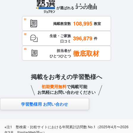
3
つ
の
理
由
が選ばれる
108,995
掲載教室数
教室
生徒・ご家族
396,879
件
口コミ
担当者が
徹底取材
ひとつひとつ
掲載をお考えの学習塾様へ
初期費用無料
で掲載可能
お気軽にお問い合わせください
学習塾様用 お問い合わせ
※注1 塾検索・比較サイトにおける年間累計訪問数 No.1（2025年4月〜2026
年3月、SimilarWeb調べ）