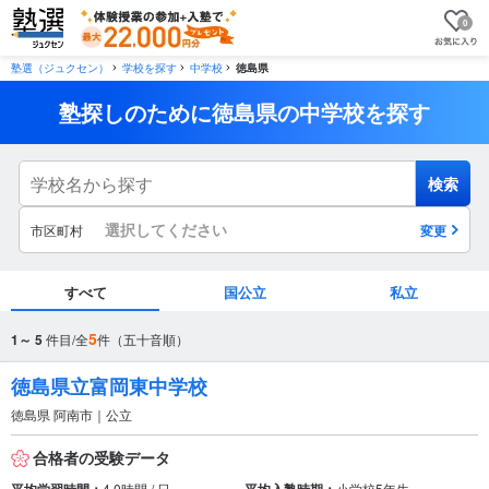
0
塾選（ジュクセン）
学校を探す
中学校
徳島県
塾探しのために徳島県の中学校を探す
検索
選択してください
市区町村
変更
すべて
国公立
私立
市区町村
5
1～ 5
件目/全
件（五十音順）
から探す
徳島県立富岡東中学校
徳島県 阿南市｜公立
駅・路線
から探す
合格者の受験データ
4.0時間 / 日
小学校5年生