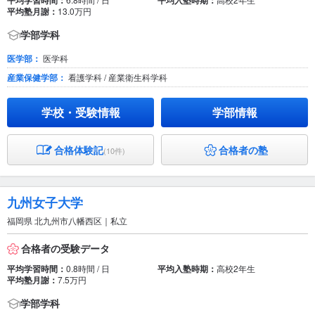
平均学習時間：
平均入塾時期：
平均塾月謝：
13.0万円
学部学科
医学部：
医学科
産業保健学部：
看護学科 / 産業衛生科学科
学校・受験情報
学部情報
合格体験記
合格者の塾
(10件)
九州女子大学
福岡県 北九州市八幡西区｜私立
合格者の受験データ
平均学習時間：
0.8時間 / 日
平均入塾時期：
高校2年生
平均塾月謝：
7.5万円
学部学科