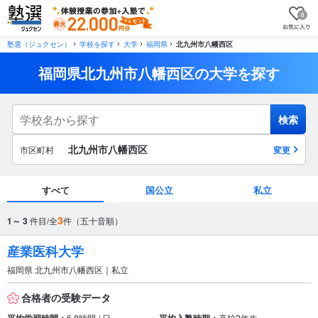
0
塾選（ジュクセン）
学校を探す
大学
福岡県
北九州市八幡西区
福岡県北九州市八幡西区の大学を探す
検索
北九州市八幡西区
市区町村
変更
すべて
国公立
私立
市区町村
3
1～ 3
件目/全
件（五十音順）
から探す
産業医科大学
福岡県 北九州市八幡西区｜私立
駅・路線
から探す
合格者の受験データ
6.8時間 / 日
高校2年生