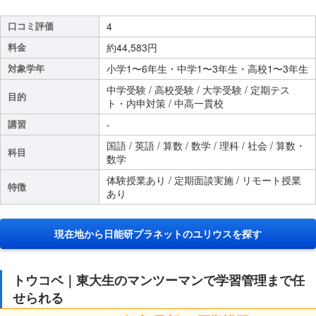
口コミ評価
4
料金
約44,583円
対象学年
小学1〜6年生・中学1〜3年生・高校1〜3年生
中学受験 / 高校受験 / 大学受験 / 定期テス
目的
ト・内申対策 / 中高一貫校
講習
-
国語 / 英語 / 算数 / 数学 / 理科 / 社会 / 算数・
科目
数学
体験授業あり / 定期面談実施 / リモート授業
特徴
あり
現在地から日能研プラネットのユリウスを探す
トウコベ｜東大生のマンツーマンで学習管理まで任
せられる