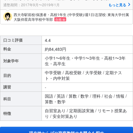
通塾期間：2017年9月〜2019年1月
もっと見る
西大寺駅前校/保護者・高校1年生 (中学受験)/週1日/志望校: 東海大学付属
大阪仰星高等学校中等部
合格
口コミ評価
4.4
料金
約84,483円
小学1〜6年生・中学1〜3年生・高校1〜3年
対象学年
生・高卒生
中学受験 / 高校受験 / 大学受験 / 定期テス
目的
ト・内申対策
講習
-
国語 / 英語 / 算数 / 数学 / 理科 / 社会 / 情報 /
科目
算数・数学
自習室あり / 定期面談実施 / リモート授業あ
特徴
り / 安全対策あり
現在地からプロ家庭教師の名門会を探す