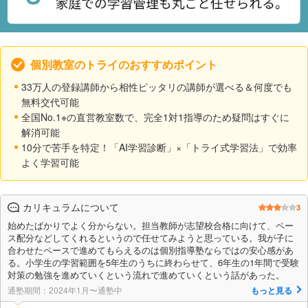
個別教室のトライのおすすめポイント
33万人の登録講師から相性ピッタリの講師が選べる＆何度でも
無料交代可能
全国No.1※の直営教室数で、完全1対1指導のため疑問はすぐに
解消可能
10分で苦手を特定！「AI学習診断」×「トライ式学習法」で効率
よく学習可能
カリキュラムについて
3
始めたばかりでよく分からない。担当教師が志望校合格に向けて、ペー
ス配分などしてくれるというので任せてみようと思っている。我が子に
合わせたペースで進めてもらえるのは個別指導塾ならではの安心感があ
る。小学生の学習範囲を5年生のうちに終わらせて、6年生の1年間で受験
対策の勉強を進めていくという流れで進めていくという話があった。
通塾期間：2024年1月〜通塾中
もっと見る