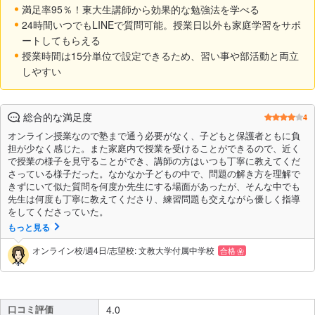
満足率95％！東大生講師から効果的な勉強法を学べる
24時間いつでもLINEで質問可能。授業日以外も家庭学習をサポ
ートしてもらえる
授業時間は15分単位で設定できるため、習い事や部活動と両立
しやすい
総合的な満足度
4
オンライン授業なので塾まで通う必要がなく、子どもと保護者ともに負
担が少なく感じた。また家庭内で授業を受けることができるので、近く
で授業の様子を見守ることができ、講師の方はいつも丁寧に教えてくだ
さっている様子だった。なかなか子どもの中で、問題の解き方を理解で
きずにいて似た質問を何度か先生にする場面があったが、そんな中でも
先生は何度も丁寧に教えてくださり、練習問題も交えながら優しく指導
をしてくださっていた。
もっと見る
オンライン校/週4日/志望校: 文教大学付属中学校
合格
口コミ評価
4.0