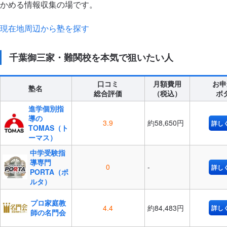
かめる情報収集の場です。
現在地周辺から塾を探す
千葉御三家・難関校を本気で狙いたい人
口コミ
月額費用
お申
塾名
総合評価
（税込）
ボ
進学個別指
導の
3.9
約58,650円
詳し
TOMAS（ト
ーマス）
中学受験指
導専門
0
-
詳し
PORTA（ポ
ルタ）
プロ家庭教
4.4
約84,483円
詳し
師の名門会