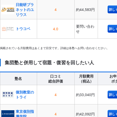
日能研プラ
ネットのユ
4
約44,583円
詳し
リウス
要問い合わ
トウコベ
4.0
詳し
せ
掲載されている月額費用はあくまで目安です。詳細は各塾へお問い合わせください。
集団塾と併用して宿題・復習を回したい人
口コミ
月額費用
お申
塾名
総合評価
（税込）
ボ
個別教室の
4
約33,040円
詳し
トライ
東京個別指
4
約42,092円
詳し
導学院