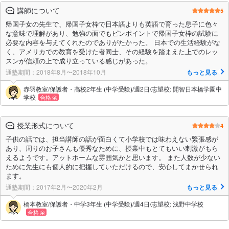
講師について
5
帰国子女の先生で、帰国子女枠で日本語よりも英語で育った息子に色々
な意味で理解があり、勉強の面でもピンポイントで帰国子女枠の試験に
必要な内容を与えてくれたのでありがたかった。 日本での生活経験がな
く、アメリカでの教育を受けた者同士、その経験を踏まえた上でのレッ
スンが信頼の上で成り立っている感じがあった。
通塾期間：2018年8月〜2018年10月
もっと見る
赤羽教室/保護者・高校2年生 (中学受験)/週2日/志望校: 開智日本橋学園中
学校
合格
授業形式について
4
子供の話では、担当講師の話が面白くて小学校では味わえない緊張感が
あり、周りのお子さんも優秀なために、授業中もとてもいい刺激がもら
えるようです。アットホームな雰囲気かと思います。 また人数が少ない
ために先生にも個人的に把握していただけるので、安心してまかせられ
ます。
通塾期間：2017年2月〜2020年2月
もっと見る
橋本教室/保護者・中学3年生 (中学受験)/週4日/志望校: 浅野中学校
合格