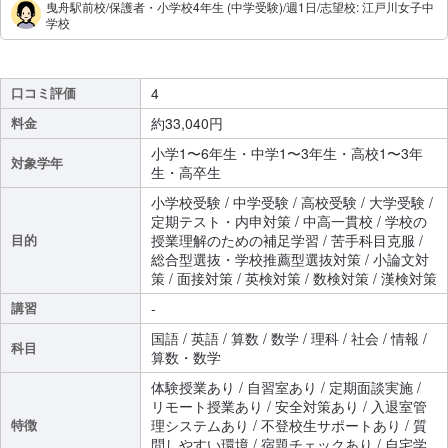
曳舟駅前校/保護者・小学校4年生 (中学受験)/週1日/志望校: 江戸川女子中
学校
口コミ評価
4
料金
約33,040円
小学1〜6年生・中学1〜3年生・高校1〜3年
対象学年
生・高卒生
小学校受験 / 中学受験 / 高校受験 / 大学受験 /
定期テスト・内申対策 / 中高一貫校 / 学校の
目的
授業理解のための補足学習 / 苦手科目克服 /
総合型選抜・学校推薦型選抜対策 / 小論文対
策 / 面接対策 / 英検対策 / 数検対策 / 漢検対策
講習
-
国語 / 英語 / 算数 / 数学 / 理科 / 社会 / 情報 /
科目
算数・数学
体験授業あり / 自習室あり / 定期面談実施 /
リモート授業あり / 安全対策あり / 入退室管
特徴
理システムあり / 不登校生サポートあり / 質
問しやすい環境 / 宿題チェックあり / 自宅学