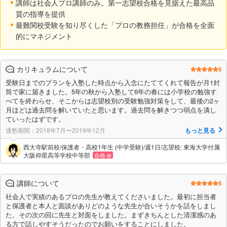
講師は社会人プロ講師のみ。第一志望校合格を見据えた最高品
質の指導を提供
最難関校受験を知り尽くした「プロの教務担任」が合格を全面
的にマネジメント
カリキュラムについて
5
受験日までのプランを入塾した時点から入念にたててくれて報告が月1封
筒で家に届きました。5年の秋から入塾して6年の春には小学校の勉強す
べてを終わらせ、そこからは志望校別の受験勉強対策をして、最後の2ヶ
月ほどは過去問を解いていたと思います。過去問を解きつつ弱点を潰し
ていったはずです。
通塾期間：2018年7月〜2019年12月
もっと見る
西大寺駅前校/保護者・高校1年生 (中学受験)/週1日/志望校: 東海大学付属
大阪仰星高等学校中等部
合格
講師について
5
社会人で実績のあるプロの先生が教えてくださいました。最初に担当者
と保護者と本人と面談がありどのような先生が合いそうかを話をしまし
た。その次の回に先生と対面をしました。まずきちんとした清潔感のあ
る方で話しやすそうだったのでお願いをすることにしました。