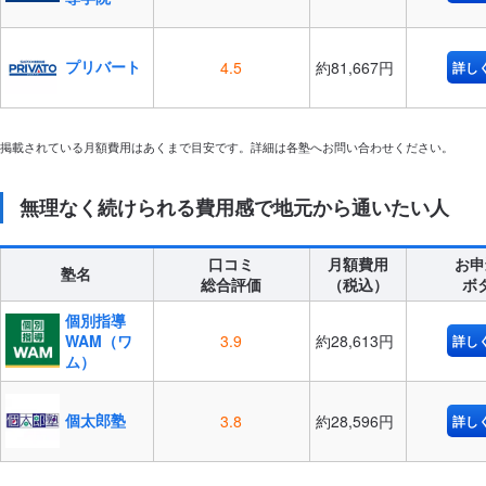
プリバート
4.5
約81,667円
詳し
掲載されている月額費用はあくまで目安です。詳細は各塾へお問い合わせください。
無理なく続けられる費用感で地元から通いたい人
口コミ
月額費用
お申
塾名
総合評価
（税込）
ボ
個別指導
WAM（ワ
3.9
約28,613円
詳し
ム）
個太郎塾
3.8
約28,596円
詳し