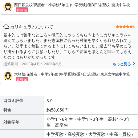
西日暮里校/保護者・小学校6年生 (中学受験)/週3日/志望校: 開成中学校
合格
カリキュラムについて
5
基本的には苦手なところを徹底的にやってもらうようにカリキュラムを
組んでもらいました。また志望校に合った対策を早くから取り入れても
らい、効率よく勉強できるようにしてもらいました。過去問も早めに取
り掛かれるようにお願いしたり、こちらの要望をほとんど聞いてもらえ
たのではありがたかったです
通塾期間：2022年4月〜2023年9月
もっと見る
大崎校/保護者・中学2年生 (中学受験)/週4日/志望校: 東京女学館中学校
合格
口コミ評価
3.9
料金
約58,650円
小学1〜6年生・中学1〜3年生・高校1〜3年
対象学年
生・高卒生
中学受験 / 高校受験 / 大学受験 / 中高一貫校 /