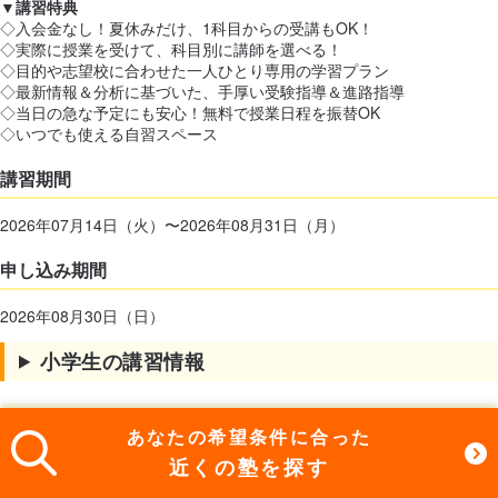
▼講習特典
◇入会金なし！夏休みだけ、1科目からの受講もOK！
◇実際に授業を受けて、科目別に講師を選べる！
◇目的や志望校に合わせた一人ひとり専用の学習プラン
◇最新情報＆分析に基づいた、手厚い受験指導＆進路指導
◇当日の急な予定にも安心！無料で授業日程を振替OK
◇いつでも使える自習スペース
講習期間
2026年07月14日（火）〜2026年08月31日（月）
申し込み期間
2026年08月30日（日）
小学生の講習情報
あなたの希望条件に合った
締め切りまで残り
23
日
近くの塾を探す
詳しくはこちら