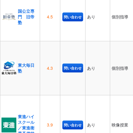
国公立専
門 旧帝
4.5
あり
個別指導
問い合わせ
塾
東大毎日
4.3
あり
個別指導
問い合わせ
塾
東進ハイ
スクール
3.9
あり
映像授業
問い合わせ
／東進衛