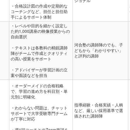
ショナル
・合格設計図の作成や定期的な
コーチングなど、担任と担任助
手によるサポート体制
・レベルや目的を細かく設定し
た約1,000講座の映像授業からの
自由選択
河合塾の講師陣のでも、子
・テキストは各教科の精鋭講師
どもから「わかりやすい」
陣がチームで作成とクオリティ
と評判の講師
の高い授業をサポート
・アドバイザーが学習計画の立
案や面談などを担当
・オーダーメイドの合格戦略
で、学習の進め方を科目別・単
元別に明確化
指導経験・合格実績・人柄
・わからない問題は、チャット
など、厳しい採用基準で選
サポートで大学受験専門チーム
抜された講師陣
が丁寧に対応
・週1回コーチとのZoom面談を