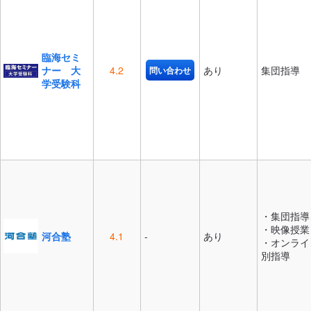
臨海セミ
ナー 大
4.2
あり
集団指導
問い合わせ
学受験科
・集団指導
・映像授業
河合塾
4.1
-
あり
・オンライ
別指導