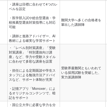
・講座は目標に合わせて4つのレ
ベルを設定
・医学部入試や総合型選抜・学
難関大学へ多くの合格者を
校推薦型選抜対策指導にも対応
輩出した講師陣
可能
・講師と進路アドバイザー、AI
教材による確実な学習サポート
・「レベル別対策講座」「受験
対策講座」「特別選抜向け講
座」など、学力や受験スタイル
に合わせて多彩な講座を設置
受験界最難関ともいわれて
・担任による定期面談や学生ス
いる採用試験を突破した、
タッフによる勉強方法アドバイ
実力派講師陣
スなど、サポート体制が充実
・記憶アプリ「Monoxer」によ
るオリジナルコンテンツで、暗
記をサポート
・国公立大学に必要な学力を分