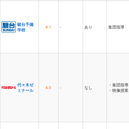
駿台予備
4.1
-
あり
集団指導
学校
代々木ゼ
・集団指導
4.0
-
なし
ミナール
・映像授業