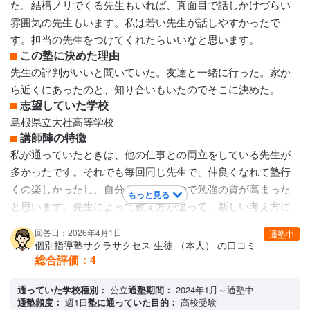
た。結構ノリでくる先生もいれば、真面目で話しかけづらい
ってくれる先生方だったので毎週の塾が楽しみでした。
雰囲気の先生もいます。私は若い先生が話しやすかったで
カリキュラムについて
す。担当の先生をつけてくれたらいいなと思います。
一年に何度か塾長と保護者の懇談会があり 成績や塾での理解
この塾に決めた理由
度に応じてカリキュラムやテキストを見直しながら進めてく
先生の評判がいいと聞いていた。友達と一緒に行った。家か
れる。 自分が無理だと思ったらいつでも塾長が話を聞いてく
ら近くにあったのと、知り合いもいたのでそこに決めた。
れるため見直しをし生徒とも話しながら決定してくれる。
志望していた学校
保護者への連絡手段
島根県立大社高等学校
LINE連絡
講師陣の特徴
アクセス・周りの環境
私が通っていたときは、他の仕事との両立をしている先生が
周辺にはマクドナルドやセブンイレブンもあるため息抜きを
多かったです。それでも毎回同じ先生で、仲良くなれて塾行
したい時には良い。 またバスも通るため高校生や中学生も一
くの楽しかったし、自分から聞けたので勉強の質が高まった
もっと見る
人で行きやすい。
と思います。先生によって教え方が違って、新しい考え方に
も出会えたので、受験の時に役立ちました。自分のやりたい
回答日：2026年4月1日
通塾中
ことを自分のペースでさせてくれる先生が多かったのと、い
個別指導塾サクラサクセス 生徒 （本人） の口コミ
つでもわかりやすく応えてくれたのでとてもよかったと思い
総合評価：
4
ます。
通っていた学校種別：
カリキュラムについて
公立
通塾期間：
2024年1月～通塾中
通塾頻度：
週1日
塾に通っていた目的：
高校受験
テストの時は学校のテスト勉強、模試のときは模試の勉強、