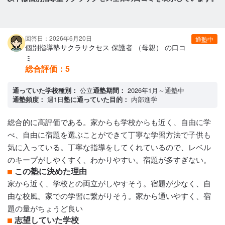
回答日：2026年6月20日
通塾中
個別指導塾サクラサクセス 保護者 （母親） の口コ
ミ
総合評価：
5
通っていた学校種別：
公立
通塾期間：
2026年1月～通塾中
通塾頻度：
週1日
塾に通っていた目的：
内部進学
総合的に高評価である。家からも学校からも近く、自由に学
べ、自由に宿題を選ぶことができて丁寧な学習方法で子供も
気に入っている。丁寧な指導をしてくれているので、レベル
のキープがしやくすく、わかりやすい。宿題が多すぎない。
この塾に決めた理由
家から近く、学校との両立がしやすそう。宿題が少なく、自
由な校風。家での学習に繋がりそう。家から通いやすく、宿
題の量がちょうど良い
志望していた学校