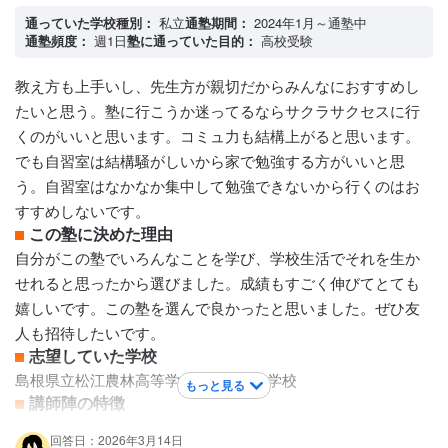
ことがありましたが、この塾では気軽に質問できる雰囲気が
通っていた学校種別：
私立
通塾期間：
2024年1月～通塾中
あり、疑問をすぐに解決できると感じました。理解を深める
通塾頻度：
週1日
塾に通っていた目的：
高校受験
ためには、積極的に質問できる環境がとても重要だと思い、
この点に大きな魅力を感じました。 三つ目は、将来の目標に
教え方も上手いし、先生方が親切だからみんなにおすすめし
向けたサポートが充実していることです。単に成績を上げる
たいと思う。塾に行こうか迷ってるならサクラサクセスに行
だけでなく、志望校合格やその先の進路まで見据えた指導を
くのがいいと思います。コミュ力も結構上がると思います。
してくれるため、自分の将来にとっても大きなプラスになる
でも自習室は結構騒がしいから家で勉強する方がいいと思
と考えました。学習計画の立て方や勉強習慣の身につけ方に
う。自習室はなかなか集中して勉強できないから行くのはお
ついてもアドバイスをもらえる点に安心感があります。 以上
すすめしないです。
の理由から、私はこの塾であれば自分の目標に向かって努力
この塾に決めた理由
し続けることができると考え、ここに決めました。
自分がこの塾でいろんなことを学び、学校生活でそれを生か
志望していた学校
せれると思ったから選びました。成績もすごく伸びてとても
鳥取県立鳥取東高等学校 / 鳥取城北高等学校 / 鳥取県立倉吉西
嬉しいです。この塾を選んで良かったと思いました。ぜひ友
高等学校 / 倉吉北高等学校 / 米子北高等学校 / 鳥取県立米子西
人も招待したいです。
高等学校 / 鳥取県立倉吉総合産業高等学校 / 鳥取県立倉吉東高
志望していた学校
等学校
島根県立松江農林高等学校 / 開星高等学校
もっと見る
講師陣の特徴
講師陣の特徴
この塾の講師は、生徒一人ひとりに寄り添い、理解度に応じ
困った時は一緒に考えてくれ、優しく寄り添ってくれる人が
回答日：2026年3月14日