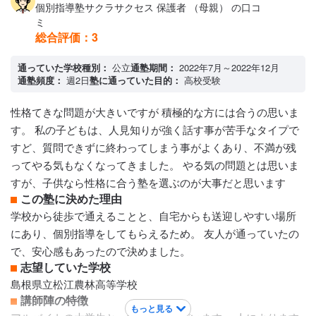
て丁寧に指導してくれる点が魅力です。分からない部分をそ
たくさんいます。教え方も上手くとても安心します。日常的
個別指導塾サクラサクセス 保護者 （母親） の口コ
のままにせず、基礎から分かりやすく説明してくれるため、
な話もたまにしてくれてとても楽しいです。人見知りな私で
ミ
総合評価：
3
着実に理解を深めることができます。また、質問しやすい雰
も先生達に心を開くことができたと思います。
カリキュラムについて
囲気を作ってくれるので、安心して学習に取り組むことがで
通っていた学校種別：
公立
通塾期間：
2022年7月～2022年12月
内容は5教科を中心に教えているそうです。分からないところ
きると感じました。
通塾頻度：
週2日
塾に通っていた目的：
高校受験
は分かりやすく教えてくれます。苦手な教科を分かりやすく
カリキュラムについて
この塾のカリキュラムは、生徒一人ひとりの学力や目標に合
教えてくれる。テスト期間中には復習をひたすらします。テ
性格てきな問題が大きいですが 積極的な方には合うの思いま
わせて柔軟に設計されている点が大きな特徴です。基礎の定
スト期間外は予習をしていく感じです。行ってみるかいはあ
す。 私の子どもは、人見知りが強く話す事が苦手なタイプで
着から応用力の養成まで段階的に学べるよう工夫されてお
ると思う。
すど、質問できずに終わってしまう事がよくあり、不満が残
保護者への連絡手段
り、無理なく学力を伸ばすことができます。また、定期テス
ってやる気もなくなってきました。 やる気の問題とは思いま
電話連絡 / メール連絡 / LINE連絡
ト対策や受験対策も充実しており、計画的に学習を進められ
すが、子供なら性格に合う塾を選ぶのが大事だと思います
アクセス・周りの環境
るため、目標達成に向けて効率よく取り組めると感じまし
この塾に決めた理由
良いと思う
た。
学校から徒歩で通えることと、自宅からも送迎しやすい場所
保護者への連絡手段
にあり、個別指導をしてもらえるため。 友人が通っていたの
電話連絡 / メール連絡
で、安心感もあったので決めました。
アクセス・周りの環境
志望していた学校
周囲の環境は学校にも近くよかったです。
島根県立松江農林高等学校
講師陣の特徴
もっと見る