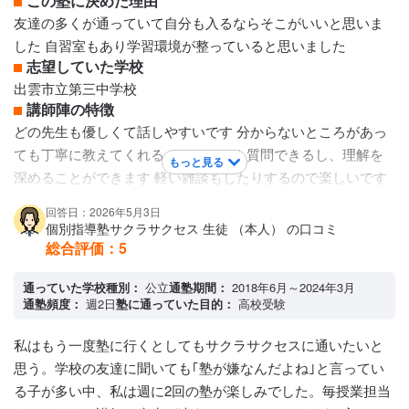
この塾に決めた理由
駅が近くにあり、利便性は良い。
友達の多くが通っていて自分も入るならそこがいいと思いま
した 自習室もあり学習環境が整っていると思いました
志望していた学校
出雲市立第三中学校
講師陣の特徴
どの先生も優しくて話しやすいです 分からないところがあっ
ても丁寧に教えてくれるのでどんどん質問できるし、理解を
もっと見る
深めることができます 軽い雑談もしたりするので楽しいです
何回も通っているといろんな先生たちに名前と顔を覚えても
回答日：2026年5月3日
らえるのでもっとな話しやすくなります
個別指導塾サクラサクセス 生徒 （本人） の口コミ
カリキュラムについて
総合評価：
5
内容のレベルとしてはその人にあったレベルでやるのでその
人ごとの成長スペースにあってできます。難しい問題もたく
通っていた学校種別：
公立
通塾期間：
2018年6月～2024年3月
通塾頻度：
週2日
塾に通っていた目的：
高校受験
さんやりますが分かんなかったら先生が一から説明してくれ
るので心配はいらないです。自習室では静かにしないといけ
私はもう一度塾に行くとしてもサクラサクセスに通いたいと
ません。塾内を走ってはいけません
思う。学校の友達に聞いても｢塾が嫌なんだよね｣と言ってい
保護者への連絡手段
る子が多い中、私は週に2回の塾が楽しみでした。毎授業担当
電話連絡 / LINE連絡