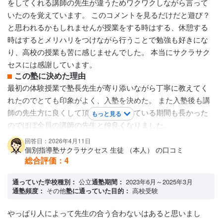
をしてくれる講師の先生が違うためワクワクしながら言って
アクセス・周りの環境
いたのを覚えています。 このコメントを見るだけだと遊び？
自分の家から近かったり近くにおおくの建物があるので周囲
と思われるかもしれませんが授業をする時はする、休憩する
の環境はとてもいいと思います
時はするとメリハリをつけながら行うことで勉強も好きにな
り、高校の授業も苦に感じませんでした。 本当にサクラサク
セスには感謝しています。
この塾に決めた理由
最初の体験授業で塾長先生が寄り添いながら丁寧に教えてく
れたのでとても印象がよく、入塾を決めた。 また入塾後も講
師の先生方に良くして頂き、塾に通っている期間も長かった
もっと見る
のでほぼ全員の講師の先生と仲良くなりました。
志望していた学校
回答日：2026年4月11日
滋賀県立草津高等学校
個別指導塾サクラサクセス 生徒 （本人） の口コミ
講師陣の特徴
総合評価：
4
大学生の男の先生が多い。 だから勉強だけではなく何気ない
通っていた学校種別：
公立
通塾期間：
2023年6月～2025年3月
会話も楽しい。 学校の話や部活の話などをしながら授業を進
通塾頻度：
その他
塾に通っていた目的：
高校受験
めている生徒が多い。私はこの雰囲気だからこそ嫌いだった
勉強が好きになれた。 私は特に数学が苦手だったためたくさ
やっぱり人によって先生の合う合わないはあると思いまし
ん先生方には迷惑をかけたけどそれでも最後まで一緒に頑張