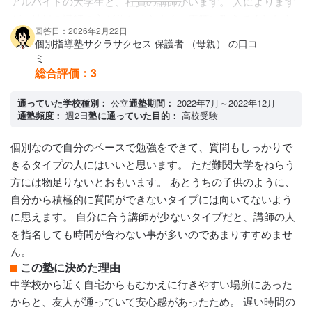
アルバイトの大学生と、社員の講師がいます。 人によります
が、社員の講師の方が分かりやすく、平等に教えてくれたよ
回答日：2026年2月22日
うな気がします。 相性もあるので、自分に合う方がついてく
個別指導塾サクラサクセス 保護者 （母親） の口コ
れるとやる気も出ていましたが、そうでなければ通塾が億劫
ミ
になる時もありました。 自分から積極的質問できるタイプの
総合評価：
3
方は、どの講師の方でも大丈夫だと思います。
通っていた学校種別：
カリキュラムについて
公立
通塾期間：
2022年7月～2022年12月
通塾頻度：
週2日
塾に通っていた目的：
高校受験
通っている学校の教科書に沿って、定期テスト対策をして教
えてもらえます。 入塾前にテストを受けて、生徒それぞれの
個別なので自分のペースで勉強をできて、質問もしっかりで
レベルや苦手な分野を把握して、どの教科に重点を置いたら
きるタイプの人にはいいと思います。 ただ難関大学をねらう
よいかと、生徒側の受けたい教科を話し合って決めていきま
方には物足りないとおもいます。 あとうちの子供のように、
す。
自分から積極的に質問ができないタイプには向いてないよう
保護者への連絡手段
に思えます。 自分に合う講師が少ないタイプだと、講師の人
電話連絡 / 塾専用アプリ
を指名しても時間が合わない事が多いのであまりすすめませ
アクセス・周りの環境
ん。
中学校から徒歩で通え、周りは住宅地もあり安全な環境で
この塾に決めた理由
す。
中学校から近く自宅からもむかえに行きやすい場所にあった
からと、友人が通っていて安心感があったため。 遅い時間の