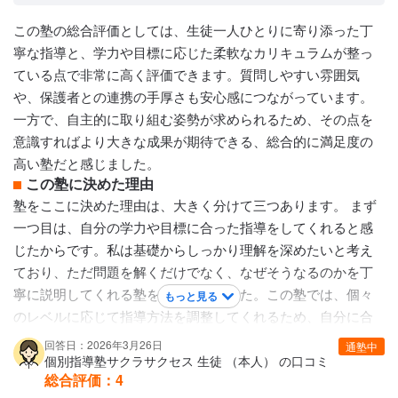
英検は英検の勉強など、そのタイミングに合った学習内容だ
この塾の総合評価としては、生徒一人ひとりに寄り添った丁
ったので毎回塾に行く意味がちゃんと合ったなと思います。
寧な指導と、学力や目標に応じた柔軟なカリキュラムが整っ
とてもよかったです。毎回毎回同じ内容でもなかったのでよ
ている点で非常に高く評価できます。質問しやすい雰囲気
かったと思います。
や、保護者との連携の手厚さも安心感につながっています。
保護者への連絡手段
一方で、自主的に取り組む姿勢が求められるため、その点を
その他
意識すればより大きな成果が期待できる、総合的に満足度の
アクセス・周りの環境
高い塾だと感じました。
先生がとても優しかった。
この塾に決めた理由
塾をここに決めた理由は、大きく分けて三つあります。 まず
一つ目は、自分の学力や目標に合った指導をしてくれると感
じたからです。私は基礎からしっかり理解を深めたいと考え
ており、ただ問題を解くだけでなく、なぜそうなるのかを丁
寧に説明してくれる塾を探していました。この塾では、個々
もっと見る
のレベルに応じて指導方法を調整してくれるため、自分に合
ったペースで着実に力を伸ばせると感じました。 二つ目は、
回答日：2026年3月26日
通塾中
先生との距離が近く、質問しやすい環境が整っている点で
個別指導塾サクラサクセス 生徒 （本人） の口コミ
総合評価：
4
す。私はこれまで、分からないことをそのままにしてしまう