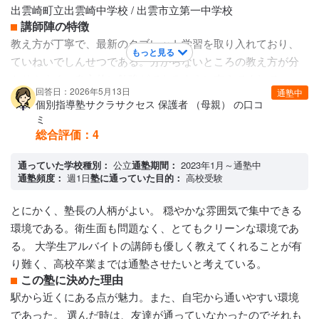
出雲崎町立出雲崎中学校 / 出雲市立第一中学校
講師陣の特徴
教え方が丁寧で、最新のタブレット学習を取り入れており、
もっと見る
ていねいでしんせつである。分からないところの教え方が分
かりやすく、自主的に勉強ができるように支えてくれてい
回答日：2026年5月13日
通塾中
る。丁寧な指導で分かりやすくかんけつであり、難しいとこ
個別指導塾サクラサクセス 保護者 （母親） の口コ
ろが少なくわかりやすい。
ミ
カリキュラムについて
総合評価：
4
カリキュラムは学校のテスト範囲のおさらい、祝の宿題の丸
つけ、自習学習のうむの確認、丁寧な学習方法の確認、テキ
通っていた学校種別：
公立
通塾期間：
2023年1月～通塾中
通塾頻度：
週1日
塾に通っていた目的：
高校受験
ストの読み上げ、国語の時間の音読をしている。宿題の自主
的な確認作業があり、丸つけの後確認作業をおこなっている
とにかく、塾長の人柄がよい。 穏やかな雰囲気で集中できる
から、自分の分からないところがかくにんしやすい。
環境である。衛生面も問題なく、とてもクリーンな環境であ
保護者への連絡手段
る。 大学生アルバイトの講師も優しく教えてくれることが有
電話連絡
り難く、高校卒業までは通塾させたいと考えている。
アクセス・周りの環境
この塾に決めた理由
分かりやすく平等であり、宿題の量もちょうどよく、家での
駅から近くにある点が魅力。また、自宅から通いやすい環境
学習に繋がりやすい
であった。 選んだ時は、友達が通っていなかったのでそれも