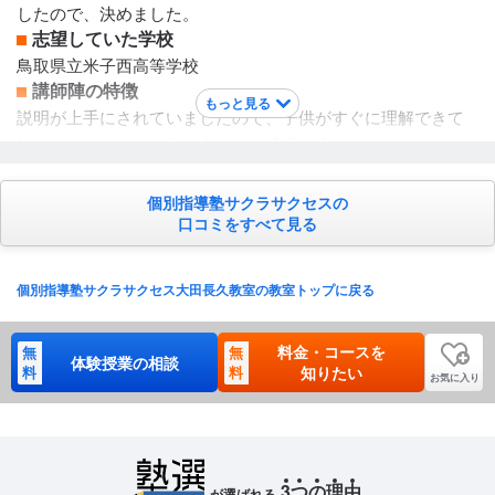
したので、決めました。
立地は中学校から徒歩で通える位置にあり、国道沿いです
志望していた学校
が、近くに住宅地があるので通いやすく安全な場所です。
鳥取県立米子西高等学校
講師陣の特徴
もっと見る
説明が上手にされていましたので、子供がすぐに理解できて
勉強がどんどんやる気が出てきて成績が上がっていきまし
た。 こちらがびっくりするような点数の時もありました。 こ
の講師でよかったと思いました。今後も相談とかしてもらえ
個別指導塾サクラサクセスの
口コミをすべて見る
そうです。
カリキュラムについて
この塾のカリキュラムは分かりやすく、復習もできたので、
個別指導塾サクラサクセス大田長久教室の教室トップに戻る
わからない箇所は復習時にきちんとわかるまでしてくれたの
で、勉強の上達が早くできているように感じました。 この塾
料金・コースを
無
無
で良かったです。 他の保護者にも口コミしていきます。
体験授業の相談
料
料
知りたい
お気に入り
保護者への連絡手段
LINE連絡
アクセス・周りの環境
静かなところ
3
つ
の
理
由
が選ばれる