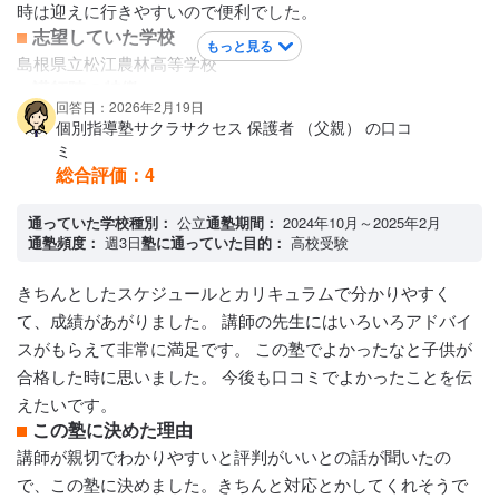
時は迎えに行きやすいので便利でした。
志望していた学校
もっと見る
島根県立松江農林高等学校
講師陣の特徴
回答日：2026年2月19日
講師はほぼ大学生でした。 社員の方の授業は数回だけで、や
個別指導塾サクラサクセス 保護者 （父親） の口コ
はり大学生より社員の方の方が分かりやすかったようです。
ミ
大学生の場合、分かりやすく教えてくれる方もいれば、子供
総合評価：
4
が分からないとため息をつく人もいたようで、後者の場合は
通っていた学校種別：
公立
通塾期間：
2024年10月～2025年2月
やる気もなくなるし、塾へ行くのも嫌になる時もありまし
通塾頻度：
週3日
塾に通っていた目的：
高校受験
た。
カリキュラムについて
きちんとしたスケジュールとカリキュラムで分かりやすく
塾に入ってすぐにテストのような物を受け、その子のレベル
て、成績があがりました。 講師の先生にはいろいろアドバイ
と志望している高校のレベルとを合わせ、苦手なところを重
スがもらえて非常に満足です。 この塾でよかったなと子供が
点的に教えてもらいます。 教科によっては動画をみながら自
合格した時に思いました。 今後も口コミでよかったことを伝
習をして、わからないところをあとで質問するやり方もあり
えたいです。
ます。
この塾に決めた理由
保護者への連絡手段
講師が親切でわかりやすいと評判がいいとの話が聞いたの
塾専用アプリ
で、この塾に決めました。きちんと対応とかしてくれそうで
アクセス・周りの環境