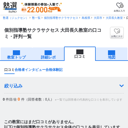
0
塾選（ジュクセン）
塾一覧
個別指導塾サクラサクセス
島根県
大田市
大田長久教室
個別指導塾サクラサクセス 大田長久教室の口コ
ミ・評判一覧
お気に入り
口コミ
教室トップ
詳細レポ
地図
口コミ
合格者インタビュー
合格体験記
絞り込み
0
0
件目/全
件（回答者数：0人）
※一覧では回答者の代表的な口コミを表示しています
この教室にはまだ口コミがありません。
以下は個別指導塾サクラサクセス全体の口コミを表示しています。